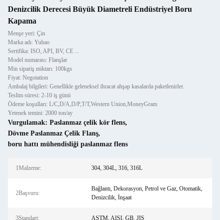
Denizcilik Derecesi Büyük Diametreli Endüstriyel Boru
Kapama
Menşe yeri: Çin
Marka adı: Yuhao
Sertifika: ISO, API, BV, CE ...
Model numarası: Flanşlar
Min sipariş miktarı: 100kgs
Fiyat: Negotation
Ambalaj bilgileri: Genellikle geleneksel ihracat ahşap kasalarda paketlenirler.
Teslim süresi: 2-10 iş günü
Ödeme koşulları: L/C,D/A,D/P,T/T,Western Union,MoneyGram
Yetenek temini: 2000 ton/ay
Vurgulamak:
Paslanmaz çelik kör flens
,
Dövme Paslanmaz Çelik Flanş
,
boru hattı mühendisliği paslanmaz flens
1Malzeme:
304, 304L, 316, 316L
Bağlantı, Dekorasyon, Petrol ve Gaz, Otomatik,
2Başvuru:
Denizcilik, İnşaat
3Standart:
ASTM, AISI, GB, JIS