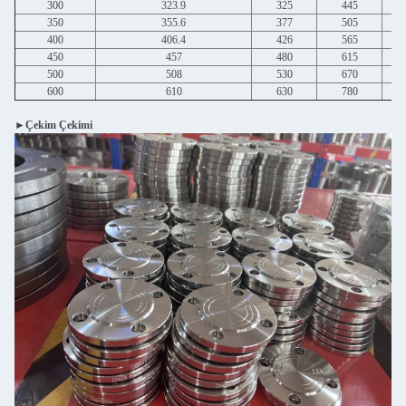
300
323.9
325
445
350
355.6
377
505
400
406.4
426
565
450
457
480
615
500
508
530
670
600
610
630
780
►Çekim Çekimi