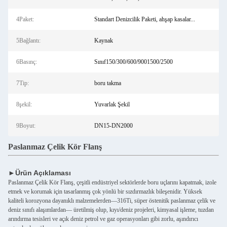
4Paket:
Standart Denizcilik Paketi, ahşap kasalar...
5Bağlantı:
Kaynak
6Basınç:
Sınıf150/300/600/9001500/2500
7Tip:
boru takma
8şekil:
Yuvarlak Şekil
9Boyut:
DN15-DN2000
Paslanmaz Çelik Kör Flanş
►Ürün Açıklaması
Paslanmaz Çelik Kör Flanş, çeşitli endüstriyel sektörlerde boru uçlarını kapatmak, izole
etmek ve korumak için tasarlanmış çok yönlü bir sızdırmazlık bileşenidir. Yüksek
kaliteli korozyona dayanıklı malzemelerden—316Ti, süper östenitik paslanmaz çelik ve
deniz sınıfı alaşımlardan— üretilmiş olup, kıyı/deniz projeleri, kimyasal işleme, tuzdan
arındırma tesisleri ve açık deniz petrol ve gaz operasyonları gibi zorlu, aşındırıcı