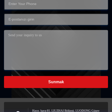
Sunmak
Hayır, hayır.81, LIUZHAI Bölümü, LUODONG Güney