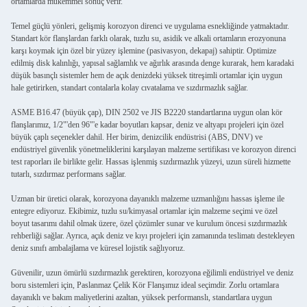
ortamlarda mükemmel sonuç verir.
Temel güçlü yönleri, gelişmiş korozyon direnci ve uygulama esnekliğinde yatmaktadır.
Standart kör flanşlardan farklı olarak, tuzlu su, asidik ve alkali ortamların erozyonuna
karşı koymak için özel bir yüzey işlemine (pasivasyon, dekapaj) sahiptir. Optimize
edilmiş disk kalınlığı, yapısal sağlamlık ve ağırlık arasında denge kurarak, hem karadaki
düşük basınçlı sistemler hem de açık denizdeki yüksek titreşimli ortamlar için uygun
hale getirirken, standart contalarla kolay cıvatalama ve sızdırmazlık sağlar.
ASME B16.47 (büyük çap), DIN 2502 ve JIS B2220 standartlarına uygun olan kör
flanşlarımız, 1/2"'den 96"'e kadar boyutları kapsar, deniz ve altyapı projeleri için özel
büyük çaplı seçenekler dahil. Her birim, denizcilik endüstrisi (ABS, DNV) ve
endüstriyel güvenlik yönetmeliklerini karşılayan malzeme sertifikası ve korozyon direnci
test raporları ile birlikte gelir. Hassas işlenmiş sızdırmazlık yüzeyi, uzun süreli hizmette
tutarlı, sızdırmaz performans sağlar.
Uzman bir üretici olarak, korozyona dayanıklı malzeme uzmanlığını hassas işleme ile
entegre ediyoruz. Ekibimiz, tuzlu su/kimyasal ortamlar için malzeme seçimi ve özel
boyut tasarımı dahil olmak üzere, özel çözümler sunar ve kurulum öncesi sızdırmazlık
rehberliği sağlar. Ayrıca, açık deniz ve kıyı projeleri için zamanında teslimatı destekleyen
deniz sınıfı ambalajlama ve küresel lojistik sağlıyoruz.
Güvenilir, uzun ömürlü sızdırmazlık gerektiren, korozyona eğilimli endüstriyel ve deniz
boru sistemleri için, Paslanmaz Çelik Kör Flanşımız ideal seçimdir. Zorlu ortamlara
dayanıklı ve bakım maliyetlerini azaltan, yüksek performanslı, standartlara uygun