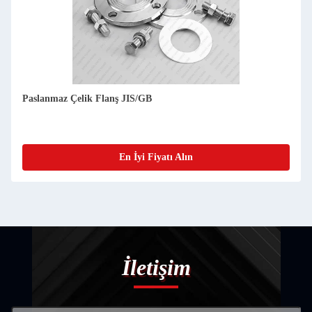
Paslanmaz Çelik Plak Flanş 304/316L, DN15-DN3000 - Üretici
ve Tedarikçi
En İyi Fiyatı Alın
İletişim