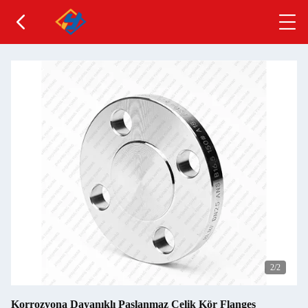
1
/2
Korrozyona Dayanıklı Paslanmaz Çelik Kör Flanges