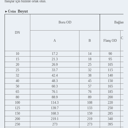
flanşlar için bizimle ortak olun.
Boyut
►Ürün
Boru OD
Bağlantı 
DN
Cıva
A
B
Flanş OD
10
17.2
14
90
15
21.3
18
95
20
26.9
25
105
25
33.7
32
115
32
42.4
38
140
40
48.3
45
150
50
60.3
57
165
65
76.1
76
185
80
88.9
89
200
100
114.3
108
220
125
139.7
133
250
150
168.3
159
285
200
219.1
219
340
250
273
273
395