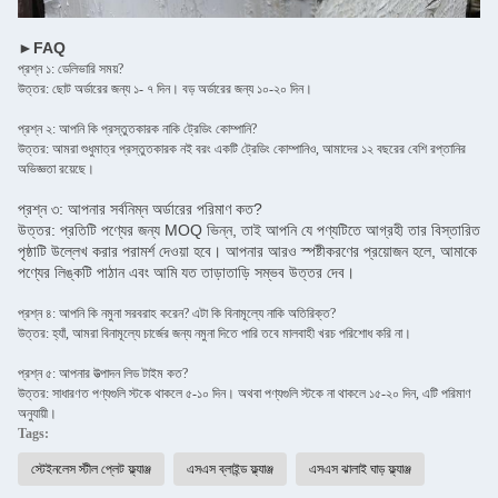
►FAQ
প্রশ্ন ১: ডেলিভারি সময়?
উত্তর: ছোট অর্ডারের জন্য ১- ৭ দিন। বড় অর্ডারের জন্য ১০-২০ দিন।
প্রশ্ন ২: আপনি কি প্রস্তুতকারক নাকি ট্রেডিং কোম্পানি?
উত্তর: আমরা শুধুমাত্র প্রস্তুতকারক নই বরং একটি ট্রেডিং কোম্পানিও, আমাদের ১২ বছরের বেশি রপ্তানির
অভিজ্ঞতা রয়েছে।
প্রশ্ন ৩: আপনার সর্বনিম্ন অর্ডারের পরিমাণ কত?
উত্তর: প্রতিটি পণ্যের জন্য MOQ ভিন্ন, তাই আপনি যে পণ্যটিতে আগ্রহী তার বিস্তারিত
পৃষ্ঠাটি উল্লেখ করার পরামর্শ দেওয়া হবে। আপনার আরও স্পষ্টীকরণের প্রয়োজন হলে, আমাকে
পণ্যের লিঙ্কটি পাঠান এবং আমি যত তাড়াতাড়ি সম্ভব উত্তর দেব।
প্রশ্ন ৪: আপনি কি নমুনা সরবরাহ করেন? এটা কি বিনামূল্যে নাকি অতিরিক্ত?
উত্তর: হ্যাঁ, আমরা বিনামূল্যে চার্জের জন্য নমুনা দিতে পারি তবে মালবাহী খরচ পরিশোধ করি না।
প্রশ্ন ৫: আপনার উত্পাদন লিড টাইম কত?
উত্তর: সাধারণত পণ্যগুলি স্টকে থাকলে ৫-১০ দিন। অথবা পণ্যগুলি স্টকে না থাকলে ১৫-২০ দিন, এটি পরিমাণ
অনুযায়ী।
Tags:
স্টেইনলেস স্টীল প্লেট ফ্ল্যাঞ্জ
এসএস ব্লাইন্ড ফ্ল্যাঞ্জ
এসএস ঝালাই ঘাড় ফ্ল্যাঞ্জ