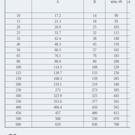
A
B
ফ্ল্যাঞ্জ ওডি
বোল্ট 
10
17.2
14
90
15
21.3
18
95
20
26.9
25
105
25
33.7
32
115
32
42.4
38
140
40
48.3
45
150
50
60.3
57
165
65
76.1
76
185
80
88.9
89
200
100
114.3
108
220
125
139.7
133
250
150
168.3
159
285
200
219.1
219
340
250
273
273
395
300
323.9
325
445
350
355.6
377
505
400
406.4
426
565
450
457
480
615
500
508
530
670
600
610
630
780