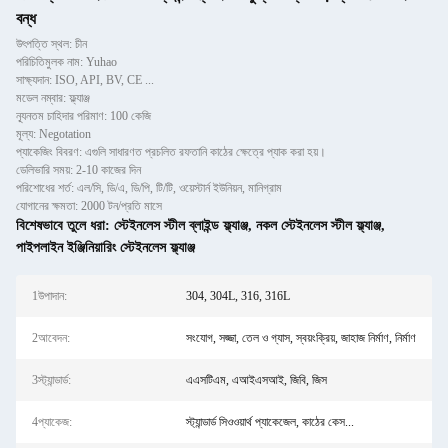
বন্ধ
উৎপত্তি স্থল: চীন
পরিচিতিমুলক নাম: Yuhao
সাক্ষ্যদান: ISO, API, BV, CE ...
মডেল নম্বার: ফ্ল্যাঞ্জ
ন্যূনতম চাহিদার পরিমাণ: 100 কেজি
মূল্য: Negotation
প্যাকেজিং বিবরণ: এগুলি সাধারণত প্রচলিত রফতানি কাঠের ক্ষেত্রে প্যাক করা হয়।
ডেলিভারি সময়: 2-10 কাজের দিন
পরিশোধের শর্ত: এল/সি, ডি/এ, ডি/পি, টি/টি, ওয়েস্টার্ন ইউনিয়ন, মানিগ্রাম
যোগানের ক্ষমতা: 2000 টন/প্রতি মাসে
বিশেষভাবে তুলে ধরা:
স্টেইনলেস স্টীল ব্লাইন্ড ফ্ল্যাঞ্জ
,
নকল স্টেইনলেস স্টীল ফ্ল্যাঞ্জ
,
পাইপলাইন ইঞ্জিনিয়ারিং স্টেইনলেস ফ্ল্যাঞ্জ
1উপাদান:
304, 304L, 316, 316L
2আবেদন:
সংযোগ, সজ্জা, তেল ও গ্যাস, স্বয়ংক্রিয়, জাহাজ নির্মাণ, নির্মাণ
3স্ট্যান্ডার্ড:
এএসটিএম, এআইএসআই, জিবি, জিস
4প্যাকেজ:
স্ট্যান্ডার্ড সিওওয়ার্থ প্যাকেজেল, কাঠের কেস...