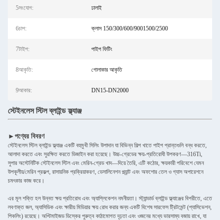
5সংযোগ:
ঢালাই
6চাপ:
ক্লাস 150/300/600/9001500/2500
7টাইপ:
পাইপ ফিটিং
8আকৃতি:
গোলাকার আকৃতি
9আকার:
DN15-DN2000
স্টেইনলেস স্টিল ব্লাইন্ড ফ্ল্যাঞ্জ
►পণ্যের বিবরণ
স্টেইনলেস স্টিল ব্লাইন্ড ফ্ল্যাঞ্জ একটি বহুমুখী সিলিং উপাদান যা বিভিন্ন শিল্প খাতে পাইপ প্রান্তগুলি বন্ধ করতে,
আলাদা করতে এবং সুরক্ষিত করতে ডিজাইন করা হয়েছে। উচ্চ-গ্রেডের ক্ষয়-প্রতিরোধী উপকরণ—316Ti,
সুপার অস্টেনিটিক স্টেইনলেস স্টিল এবং মেরিন-গ্রেড খাদ—দিয়ে তৈরি, এটি কঠোর, ক্ষয়কারী পরিবেশে যেমন
উপকূলীয়/মেরিন প্রকল্প, রাসায়নিক প্রক্রিয়াকরণ, ডেসালিনেশন প্ল্যান্ট এবং অফশোর তেল ও গ্যাস অপারেশনে
চমৎকার কাজ করে।
এর মূল শক্তি হল উন্নত ক্ষয় প্রতিরোধ এবং অ্যাপ্লিকেশন নমনীয়তা। স্ট্যান্ডার্ড ব্লাইন্ড ফ্ল্যাঞ্জের বিপরীতে, এতে
লবণাক্ত জল, অ্যাসিডিক এবং ক্ষারীয় মিডিয়ার ক্ষয় রোধ করার জন্য একটি বিশেষ সারফেস ট্রিটমেন্ট (প্যাসিভেশন,
পিকলিং) রয়েছে। অপ্টিমাইজড ডিস্কের পুরুত্ব কাঠামোগত দৃঢ়তা এবং ওজনের মধ্যে ভারসাম্য বজায় রাখে, যা