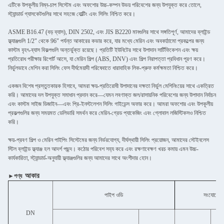
এটিকে উপকূলীয় নিম্ন-চাপ সিস্টেম এবং অফশোর উচ্চ-কম্পন উভয় পরিবেশের জন্য উপযুক্ত করে তোলে,
স্ট্যান্ডার্ড গ্যাসকেটগুলির সাথে সহজে বোল্টিং এবং সিলিং নিশ্চিত করে।
ASME B16.47 (বড় ব্যাস), DIN 2502, এবং JIS B2220 মানগুলির সাথে সঙ্গতিপূর্ণ, আমাদের ব্লাইন্ড
ফ্ল্যাঞ্জগুলি 1/2" থেকে 96" পর্যন্ত আকারের কভার করে, যার মধ্যে মেরিন এবং অবকাঠামো প্রকল্পের জন্য
কাস্টম বৃহৎ-ব্যাস বিকল্পগুলি অন্তর্ভুক্ত রয়েছে। প্রতিটি ইউনিটের সাথে উপাদান সার্টিফিকেশন এবং ক্ষয়
প্রতিরোধ পরীক্ষার রিপোর্ট আসে, যা মেরিন শিল্প (ABS, DNV) এবং শিল্প নিরাপত্তা প্রবিধান পূরণ করে।
নির্ভুলভাবে মেশিন করা সিলিং ফেস দীর্ঘমেয়াদী পরিষেবাতে ধারাবাহিক লিক-প্রুফ কর্মক্ষমতা নিশ্চিত করে।
একজন বিশেষ প্রস্তুতকারক হিসাবে, আমরা ক্ষয়-প্রতিরোধী উপাদানের দক্ষতা নির্ভুল মেশিনিংয়ের সাথে একত্রিত
করি। আমাদের দল উপযুক্ত সমাধান প্রদান করে—যেমন লবণাক্ত জল/রাসায়নিক পরিবেশের জন্য উপাদান নির্বাচন
এবং কাস্টম সাইজ ডিজাইন—এবং প্রি-ইনস্টলেশন সিলিং গাইডেন্স অফার করে। আমরা অফশোর এবং উপকূলীয়
প্রকল্পগুলির জন্য সময়মত ডেলিভারি সমর্থন করে মেরিন-গ্রেড প্যাকেজিং এবং গ্লোবাল লজিস্টিকসও নিশ্চিত
করি।
ক্ষয়-প্রবণ শিল্প ও মেরিন পাইপিং সিস্টেমের জন্য নির্ভরযোগ্য, দীর্ঘস্থায়ী সিলিং প্রয়োজন, আমাদের স্টেইনলেস
স্টিল ব্লাইন্ড ফ্ল্যাঞ্জ হল আদর্শ পছন্দ। কঠোর পরিবেশ সহ্য করে এবং রক্ষণাবেক্ষণ খরচ কমায় এমন উচ্চ-
কার্যকারিতা, স্ট্যান্ডার্ড-অনুযায়ী ফ্ল্যাঞ্জগুলির জন্য আমাদের সাথে অংশীদার হোন।
আকার
►পণ্য
পাইপ ওডি
সংযোগের
DN