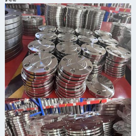
►শট শুট