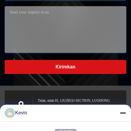
Kirimkan
Tidak, tidak.81, LIUZHAI SECTION, LUODONG
SAUTH ROAD, YONGZHONG STREET, DISTRIK
Alamat
Kevin
LONGWAN, WENZHOU, CHINA