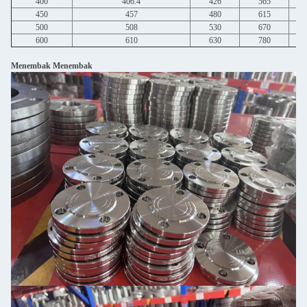
400
406.4
426
565
450
457
480
615
500
508
530
670
600
610
630
780
Menembak Menembak