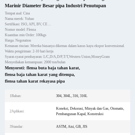
Marinir Diameter Besar pipa Industri Penutupan
Tempat asal: Cina
Nama merek: Yuhao
Sertifikasi: ISO, API, BV, CE ...
Nomor model: Flensa
Kuantitas min Order: 100kgs
Harga: Negotation
Kemasan rincian: Mereka biasanya dikemas dalam kasus kayu ekspor konvensional.
Waktu pengiriman: 2-10 hari kerja
Syarat-syarat pembayaran: L/C,D/A,D/P,T/T,Western Union,MoneyGram
Menyediakan kemampuan: 2000 ton/bulan
Menyoroti:
flensa buta baja tahan karat
,
flensa baja tahan karat yang ditempa
,
flensa tahan karat rekayasa pipa
1Bahan:
304, 304L, 316, 316L
Koneksi, Dekorasi, Minyak dan Gas, Otomatis,
2Aplikasi:
Pembangunan Kapal, Konstruksi
3Standar:
ASTM, Aisi, GB, JIS