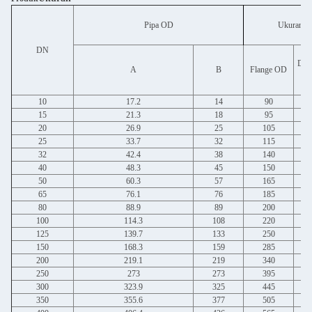
Pipa OD
Ukuran K
DN
Diam
A
B
Flange OD
10
17.2
14
90
15
21.3
18
95
20
26.9
25
105
25
33.7
32
115
32
42.4
38
140
40
48.3
45
150
50
60.3
57
165
65
76.1
76
185
80
88.9
89
200
100
114.3
108
220
125
139.7
133
250
150
168.3
159
285
200
219.1
219
340
250
273
273
395
300
323.9
325
445
350
355.6
377
505