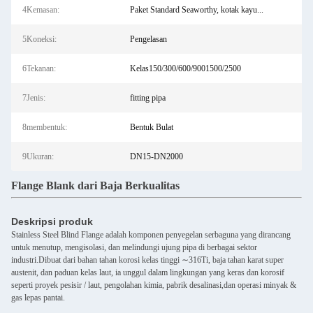
4Kemasan:
Paket Standard Seaworthy, kotak kayu...
5Koneksi:
Pengelasan
6Tekanan:
Kelas150/300/600/9001500/2500
7Jenis:
fitting pipa
8membentuk:
Bentuk Bulat
9Ukuran:
DN15-DN2000
Flange Blank dari Baja Berkualitas
Deskripsi produk
Stainless Steel Blind Flange adalah komponen penyegelan serbaguna yang dirancang
untuk menutup, mengisolasi, dan melindungi ujung pipa di berbagai sektor
industri.Dibuat dari bahan tahan korosi kelas tinggi ∼316Ti, baja tahan karat super
austenit, dan paduan kelas laut, ia unggul dalam lingkungan yang keras dan korosif
seperti proyek pesisir / laut, pengolahan kimia, pabrik desalinasi,dan operasi minyak &
gas lepas pantai.