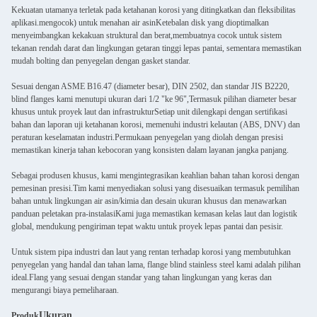
Kekuatan utamanya terletak pada ketahanan korosi yang ditingkatkan dan fleksibilitas
aplikasi.mengocok) untuk menahan air asinKetebalan disk yang dioptimalkan
menyeimbangkan kekakuan struktural dan berat,membuatnya cocok untuk sistem
tekanan rendah darat dan lingkungan getaran tinggi lepas pantai, sementara memastikan
mudah bolting dan penyegelan dengan gasket standar.
Sesuai dengan ASME B16.47 (diameter besar), DIN 2502, dan standar JIS B2220,
blind flanges kami menutupi ukuran dari 1/2 "ke 96",Termasuk pilihan diameter besar
khusus untuk proyek laut dan infrastrukturSetiap unit dilengkapi dengan sertifikasi
bahan dan laporan uji ketahanan korosi, memenuhi industri kelautan (ABS, DNV) dan
peraturan keselamatan industri.Permukaan penyegelan yang diolah dengan presisi
memastikan kinerja tahan kebocoran yang konsisten dalam layanan jangka panjang.
Sebagai produsen khusus, kami mengintegrasikan keahlian bahan tahan korosi dengan
pemesinan presisi.Tim kami menyediakan solusi yang disesuaikan termasuk pemilihan
bahan untuk lingkungan air asin/kimia dan desain ukuran khusus dan menawarkan
panduan peletakan pra-instalasiKami juga memastikan kemasan kelas laut dan logistik
global, mendukung pengiriman tepat waktu untuk proyek lepas pantai dan pesisir.
Untuk sistem pipa industri dan laut yang rentan terhadap korosi yang membutuhkan
penyegelan yang handal dan tahan lama, flange blind stainless steel kami adalah pilihan
ideal.Flang yang sesuai dengan standar yang tahan lingkungan yang keras dan
mengurangi biaya pemeliharaan.
Ukuran
Produk