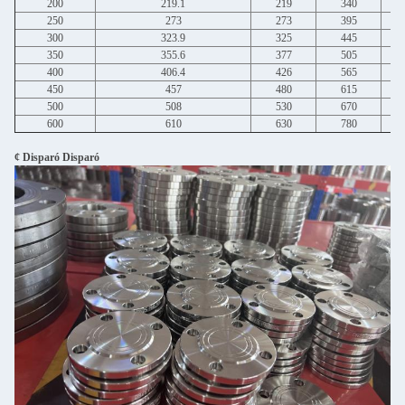
200
219.1
219
340
250
273
273
395
300
323.9
325
445
350
355.6
377
505
400
406.4
426
565
450
457
480
615
500
508
530
670
600
610
630
780
¢ Disparó Disparó