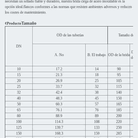
necesitan un sellado fiable y duradero, nuestra brida ciega de acero inoxidable es la
opción ideal.flancos conformes a las normas que resisten ambientes adversos y reducen
los costes de mantenimiento.
Tamaño
¢Producto
OD de las tuberías
Tamaño de la
DN
Diám
A. No
B. El trabajo
OD de la brida
del o
10
17.2
14
90
15
21.3
18
95
20
26.9
25
105
25
33.7
32
115
32
42.4
38
140
40
48.3
45
150
50
60.3
57
165
65
76.1
76
185
80
88.9
89
200
100
114.3
108
220
125
139.7
133
250
150
168.3
159
285