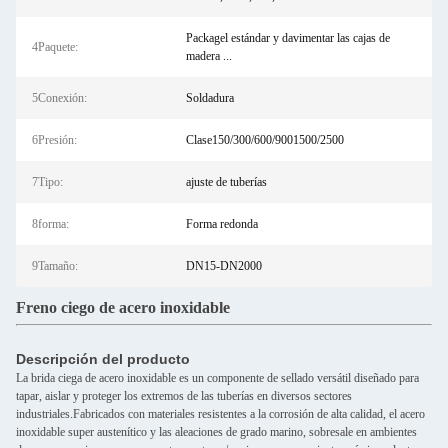
Packagel estándar y davimentar las cajas de
4Paquete:
madera ...
5Conexión:
Soldadura
6Presión:
Clase150/300/600/9001500/2500
7Tipo:
ajuste de tuberías
8forma:
Forma redonda
9Tamaño:
DN15-DN2000
Freno ciego de acero inoxidable
Descripción del producto
La brida ciega de acero inoxidable es un componente de sellado versátil diseñado para
tapar, aislar y proteger los extremos de las tuberías en diversos sectores
industriales.Fabricados con materiales resistentes a la corrosión de alta calidad, el acero
inoxidable super austenítico y las aleaciones de grado marino, sobresale en ambientes