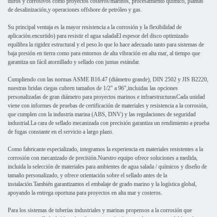
duros y corrosivos como proyectos costeros/marinos, procesamiento químico, plantas
de desalinización,y operaciones offshore de petróleo y gas.
Su principal ventaja es la mayor resistencia a la corrosión y la flexibilidad de
aplicación.encurtido) para resistir el agua saladaEl espesor del disco optimizado
equilibra la rigidez estructural y el peso.lo que lo hace adecuado tanto para sistemas de
baja presión en tierra como para entornos de alta vibración en alta mar, al tiempo que
garantiza un fácil atornillado y sellado con juntas estándar.
Cumpliendo con las normas ASME B16.47 (diámetro grande), DIN 2502 y JIS B2220,
nuestras bridas ciegas cubren tamaños de 1/2" a 96",incluidas las opciones
personalizadas de gran diámetro para proyectos marinos e infraestructurasCada unidad
viene con informes de pruebas de certificación de materiales y resistencia a la corrosión,
que cumplen con la industria marina (ABS, DNV) y las regulaciones de seguridad
industrial.La cara de sellado mecanizada con precisión garantiza un rendimiento a prueba
de fugas constante en el servicio a largo plazo.
Como fabricante especializado, integramos la experiencia en materiales resistentes a la
corrosión con mecanizado de precisión.Nuestro equipo ofrece soluciones a medida,
incluida la selección de materiales para ambientes de agua salada / químicos y diseño de
tamaño personalizado, y ofrece orientación sobre el sellado antes de la
instalación.También garantizamos el embalaje de grado marino y la logística global,
apoyando la entrega oportuna para proyectos en alta mar y costeros.
Para los sistemas de tuberías industriales y marinas propensos a la corrosión que