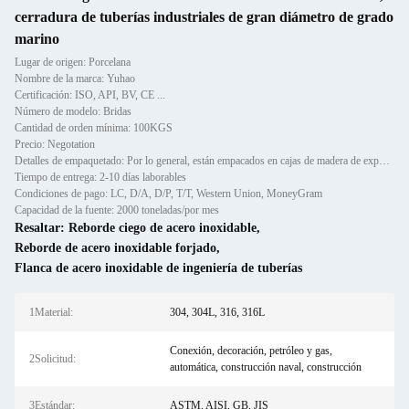
cerradura de tuberías industriales de gran diámetro de grado
marino
Lugar de origen: Porcelana
Nombre de la marca: Yuhao
Certificación: ISO, API, BV, CE ...
Número de modelo: Bridas
Cantidad de orden mínima: 100KGS
Precio: Negotation
Detalles de empaquetado: Por lo general, están empacados en cajas de madera de exportación convencionales.
Tiempo de entrega: 2-10 días laborables
Condiciones de pago: LC, D/A, D/P, T/T, Western Union, MoneyGram
Capacidad de la fuente: 2000 toneladas/por mes
Resaltar:
Reborde ciego de acero inoxidable
,
Reborde de acero inoxidable forjado
,
Flanca de acero inoxidable de ingeniería de tuberías
1Material:
304, 304L, 316, 316L
Conexión, decoración, petróleo y gas,
2Solicitud:
automática, construcción naval, construcción
3Estándar:
ASTM, AISI, GB, JIS