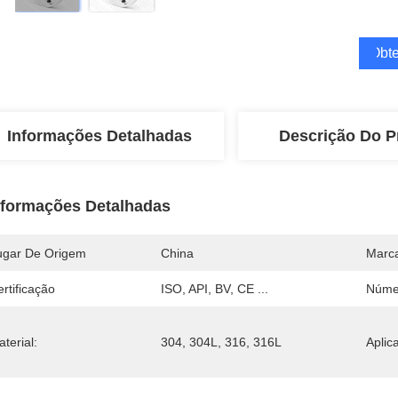
Obte
Informações Detalhadas
Descrição Do P
nformações Detalhadas
ugar De Origem
China
Marc
rtificação
ISO, API, BV, CE ...
Núme
terial:
304, 304L, 316, 316L
Aplica