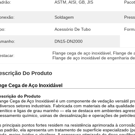
adrão:
ASTM, AISI, GB, JIS
Pacot
onexão:
Soldagem
Press
po:
Acessório De Tubo
Form
amanho:
DN15-DN2000
Flange cega de aço inoxidável
, 
Flange de a
estacar:
Flange de aço inoxidável de engenharia de
escrição Do Produto
nge Cega de Aço Inoxidável
scrição do Produto
ange Cega de Aço Inoxidável é um componente de vedação versátil proj
iversos setores industriais. Fabricada com materiais de alta qualidade
enítico e ligas de grau marinho — ela se destaca em ambientes agress
essamento químico, usinas de dessalinização e operações de petróleo
 principais pontos fortes residem na resistência aprimorada à corrosão 
s padrão, ela apresenta um tratamento de superfície especializado (p
ada, meios ácidos e alcalinos. A espessura otimizada do disco equilibr