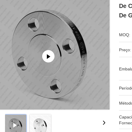
De C
De G
MOQ:
Preço:
Embal
Períod
Métod
Capac
Fornec