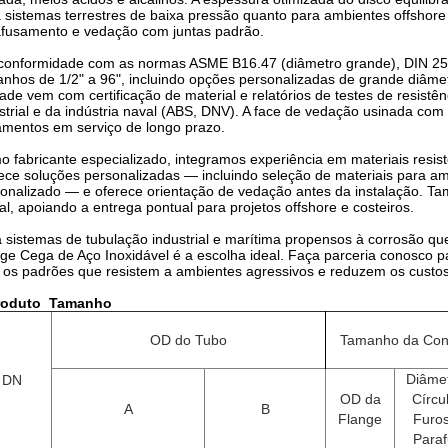
 sistemas terrestres de baixa pressão quanto para ambientes offshore 
fusamento e vedação com juntas padrão.
conformidade com as normas ASME B16.47 (diâmetro grande), DIN 25
nhos de 1/2" a 96", incluindo opções personalizadas de grande diâmet
ade vem com certificação de material e relatórios de testes de resis
strial e da indústria naval (ABS, DNV). A face de vedação usinada co
mentos em serviço de longo prazo.
 fabricante especializado, integramos experiência em materiais resi
ece soluções personalizadas — incluindo seleção de materiais para 
onalizado — e oferece orientação de vedação antes da instalação. T
al, apoiando a entrega pontual para projetos offshore e costeiros.
 sistemas de tubulação industrial e marítima propensos à corrosão q
ge Cega de Aço Inoxidável é a escolha ideal. Faça parceria conosco 
os padrões que resistem a ambientes agressivos e reduzem os custo
roduto
Tamanho
OD do Tubo
Tamanho da Co
Diâme
DN
OD da
Círcu
A
B
Flange
Furo
Para