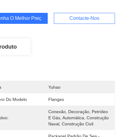
nha O Melhor Preço
Contacte-Nos
roduto
a
Yuhao
ro Do Modelo
Flanges
Conexão, Decoração, Petróleo 
tivo:
E Gás, Automática, Construção 
Naval, Construção Civil
Packagel Padrão De Sea -