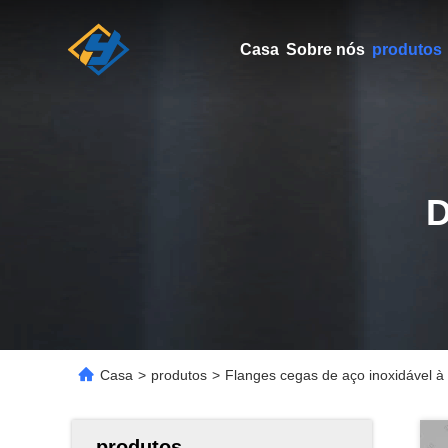
Casa
Sobre nós
produtos
Casa
>
produtos
>
Flanges cegas de aço inoxidável à 
produtos