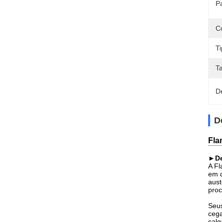
P
C
Ti
T
D
D
Fla
►De
A Fl
em d
aust
proc
Seus
cega
salg