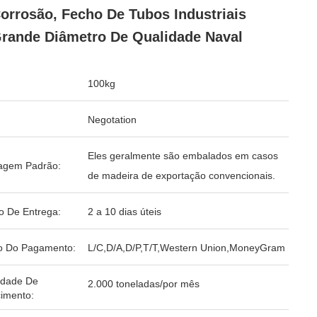
orrosão, Fecho De Tubos Industriais
rande Diâmetro De Qualidade Naval
100kg
Negotation
Eles geralmente são embalados em casos
agem Padrão:
de madeira de exportação convencionais.
o De Entrega:
2 a 10 dias úteis
o Do Pagamento:
L/C,D/A,D/P,T/T,Western Union,MoneyGram
idade De
2.000 toneladas/por mês
imento: