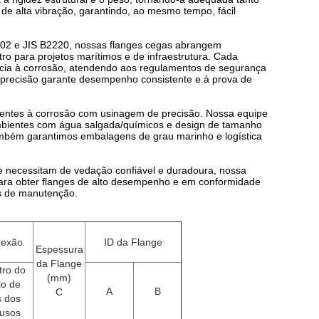
de alta vibração, garantindo, ao mesmo tempo, fácil
02 e JIS B2220, nossas flanges cegas abrangem
ro para projetos marítimos e de infraestrutura. Cada
tência à corrosão, atendendo aos regulamentos de segurança
m precisão garante desempenho consistente e à prova de
stentes à corrosão com usinagem de precisão. Nossa equipe
ambientes com água salgada/químicos e design de tamanho
ambém garantimos embalagens de grau marinho e logística
ue necessitam de vedação confiável e duradoura, nossa
para obter flanges de alto desempenho e em conformidade
s de manutenção.
nexão
ID da Flange
Espessura
da Flange
tro do
(mm)
lo de
A
B
C
s dos
fusos