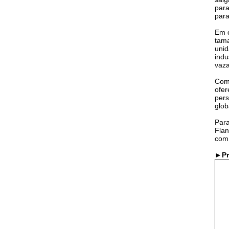
para
para
Em 
tama
unid
indu
vaza
Como
ofer
pers
glob
Para
Flan
com 
►P