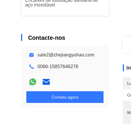
Encaixes de tubulação sanitária de
aço inoxidável
Contacte-nos
sale2@zhejiangyuhao.com
0086-15857646276
I
L
Ce
Contato agora
Ma