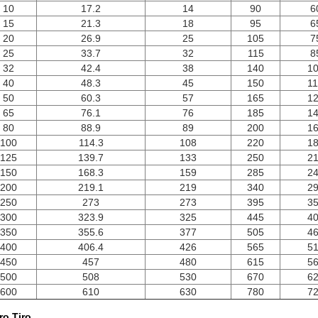
10
17.2
14
90
6
15
21.3
18
95
6
20
26.9
25
105
7
25
33.7
32
115
8
32
42.4
38
140
1
40
48.3
45
150
1
50
60.3
57
165
1
65
76.1
76
185
1
80
88.9
89
200
1
100
114.3
108
220
1
125
139.7
133
250
2
150
168.3
159
285
2
200
219.1
219
340
2
250
273
273
395
3
300
323.9
325
445
4
350
355.6
377
505
4
400
406.4
426
565
5
450
457
480
615
5
500
508
530
670
6
600
610
630
780
7
ro Tiro