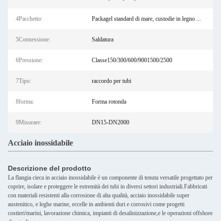
4Pacchetto:
Packagel standard di mare, custodie in legno ...
5Connessione:
Saldatura
6Pressione:
Classe150/300/600/9001500/2500
7Tipo:
raccordo per tubi
8forma:
Forma rotonda
9Misurare:
DN15-DN2000
Acciaio inossidabile
Descrizione del prodotto
La flangia cieca in acciaio inossidabile è un componente di tenuta versatile progettato per
coprire, isolare e proteggere le estremità dei tubi in diversi settori industriali.Fabbricati
con materiali resistenti alla corrosione di alta qualità, acciaio inossidabile super
austenitico, e leghe marine, eccelle in ambienti duri e corrosivi come progetti
costieri/marini, lavorazione chimica, impianti di desalinizzazione,e le operazioni offshore