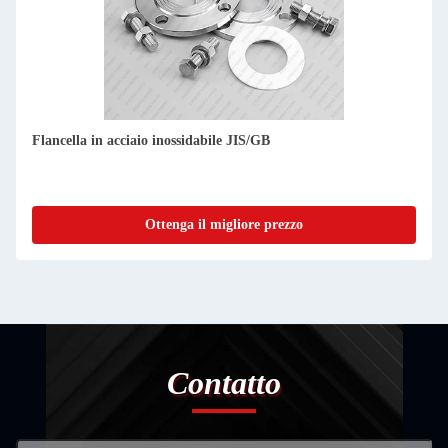
Flancella in acciaio inossidabile JIS/GB
Ottenga il migliore prezzo
Contatto