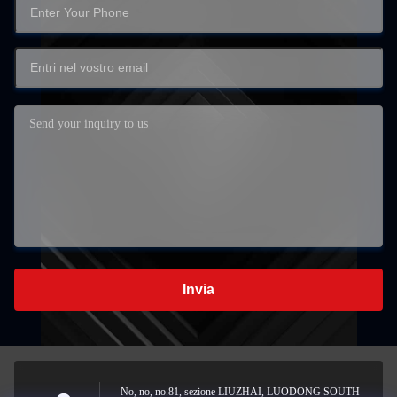
Invia
- No, no, no.81, sezione LIUZHAI, LUODONG SOUTH