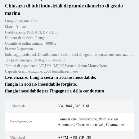
Chiusura di tubi industriali di grande diametro di grado
marino
Luogo di origine: Cina
Marca: Yuhao
Certificazione: ISO, API, BV, CE ...
Numero di modello: Flange
Quantità di ordine minimo: 100KG
Prezzo: Negotation
Imballaggi particolari: Di solito sono ricchi di casi di legno di esportazione convenzionali.
Tempi di consegna: 2-10 giorni lavorativi
Termini di pagamento: L/C,D/A,D/P,T/T,Western Union,MoneyGram
Capacità di alimentazione: 2000 tonnellate/al mese
Evidenziare:
flangia cieca in acciaio inossidabile
,
flangia in acciaio inossidabile forgiato
,
flangia inossidabile per l'ingegneria della conduttura
1Materiale:
304, 304L, 316, 316L
Connessione, Decorazione, Petrolio e gas,
2Applicazione:
Automatica, Costruzione navale, Costruzione
3Standard:
ASTM, AISI, GB, JIS