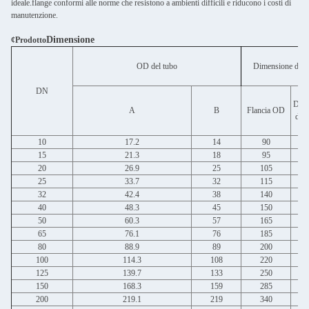
ideale.flange conformi alle norme che resistono a ambienti difficili e riducono i costi di
manutenzione.
Dimensione
¢Prodotto
OD del tubo
Dimensione dell
DN
Diam
A
B
Flancia OD
del 
10
17.2
14
90
15
21.3
18
95
20
26.9
25
105
25
33.7
32
115
32
42.4
38
140
40
48.3
45
150
50
60.3
57
165
65
76.1
76
185
80
88.9
89
200
100
114.3
108
220
125
139.7
133
250
150
168.3
159
285
200
219.1
219
340