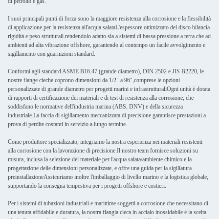
di petrolio e gas.
I suoi principali punti di forza sono la maggiore resistenza alla corrosione e la flessibilità
di applicazione.per la resistenza all'acqua salataL'espessore ottimizzato del disco bilancia
rigidità e peso strutturali.rendendolo adatto sia a sistemi di bassa pressione a terra che ad
ambienti ad alta vibrazione offshore, garantendo al contempo un facile avvolgimento e
sigillamento con guarnizioni standard.
Conformi agli standard ASME B16.47 (grande diametro), DIN 2502 e JIS B2220, le
nostre flange cieche coprono dimensioni da 1/2" a 96",comprese le opzioni
personalizzate di grande diametro per progetti marini e infrastrutturaliOgni unità è dotata
di rapporti di certificazione dei materiali e di test di resistenza alla corrosione, che
soddisfano le normative dell'industria marina (ABS, DNV) e della sicurezza
industriale.La faccia di sigillamento meccanizzata di precisione garantisce prestazioni a
prova di perdite costanti in servizio a lungo termine.
Come produttore specializzato, integriamo la nostra esperienza nei materiali resistenti
alla corrosione con la lavorazione di precisione.Il nostro team fornisce soluzioni su
misura, inclusa la selezione del materiale per l'acqua salata/ambiente chimico e la
progettazione delle dimensioni personalizzate, e offre una guida per la sigillatura
preinstallazioneAssicuriamo inoltre l'imballaggio di livello marino e la logistica globale,
supportando la consegna tempestiva per i progetti offshore e costieri.
Per i sistemi di tubazioni industriali e marittime soggetti a corrosione che necessitano di
una tenuta affidabile e duratura, la nostra flangia cieca in acciaio inossidabile è la scelta