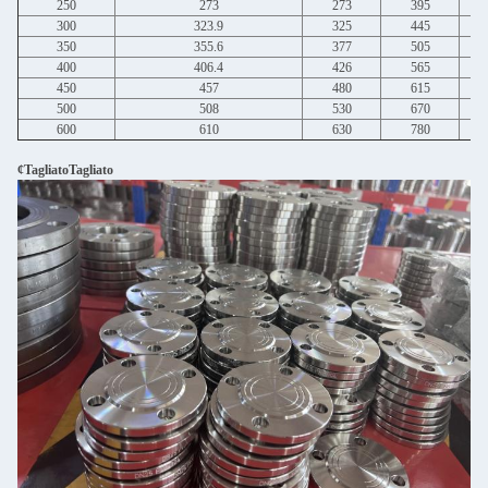
250
273
273
395
300
323.9
325
445
350
355.6
377
505
400
406.4
426
565
450
457
480
615
500
508
530
670
600
610
630
780
¢TagliatoTagliato