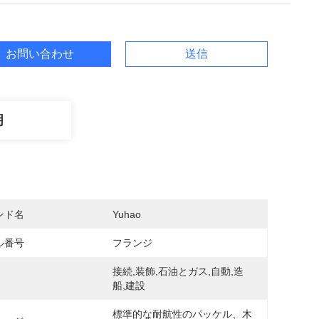
お問い合わせ
送信
明
ンド名
Yuhao
ル番号
フランジ
接続,装飾,石油とガス,自動,造
船,建設
標準的な耐航性のパッケル、木