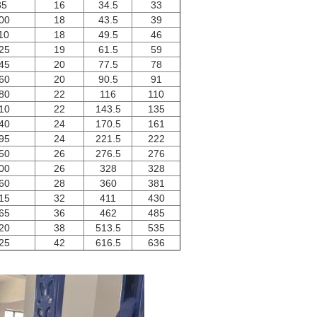
85
16
34.5
33
00
18
43.5
39
10
18
49.5
46
25
19
61.5
59
45
20
77.5
78
60
20
90.5
91
80
22
116
110
10
22
143.5
135
40
24
170.5
161
95
24
221.5
222
50
26
276.5
276
00
26
328
328
60
28
360
381
15
32
411
430
65
36
462
485
20
38
513.5
535
25
42
616.5
636