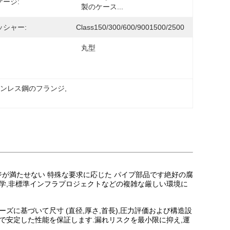
ケージ:
製のケース...
ッシャー:
Class150/300/600/9001500/2500
丸型
テンレス鋼のフランジ
, 
が満たせない 特殊な要求に応じた パイプ部品です絶好の腐
工学,非標準インフラプロジェクトなどの複雑な厳しい環境に
ズに基づいて尺寸 (直径,厚さ,首長),圧力評価および構造設
で安定した性能を保証します.漏れリスクを最小限に抑え,運