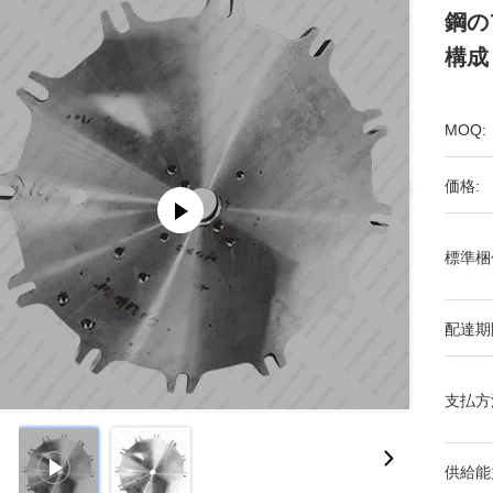
鋼の
構成
MOQ:
価格:
標準梱
配達期
支払方
供給能