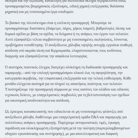
σκουριά και την οξείδωση, κατάλληλη για πολύπλοκα σκληρά περιβάλλοντα όπως
προσαρμοσμένος βιομηχανικός εξοπλισμός, ειδική χημική επεξεργασία, θαλάσσια
μηχανική και μη τυποποιημένα έργα υποδομών.
Το βασικό της πλεονέκτημα είναι η ευέλικτη προσαρμογή. Μπορούμε να
προσαρμόσουμε διαστάσεις (διάμετρο, πάχος, μήκος λαιμού), βαθμολογίες πίεσης και
δομικά σχέδια με βάση τα σχέδια, τα δείγματα ή τις ανάγκες του έργου των πελατών.
Αυτό εξασφαλίζει τέλεια συμβατότητα με μη τυποποιημένες σωληνώσεις, λύνοντας
προβλήματα τοποθέτησης. Ο ανοξείδωτος χάλυβας υψηλής αντοχής εγγυάται σταθερή
απόδοση υπό ακραία πίεση και θερμοκρασία, ελαχιστοποιώντας τους κινδύνους
διαρροής και εξασφαλίζοντας την ασφάλεια λειτουργίας.
Ο αυστηρός ποιοτικός έλεγχος διατρέχει ολόκληρη τη διαδικασία προσαρμογής και
παραγωγής—από την επιλογή προσαρμόσιμου υλικού έως τη σφυρηλάτηση, την
κατεργασία ακριβείας, την επιφανειακή επεξεργασία και την τελική επιθεώρηση. Κάθε
μονάδα ελέγχεται αυστηρά για να πληροί τις απαιτήσεις ποιότητας των πελατών.
Υποστηρίζουμε την προσαρμογή σύμφωνα με τους κανόνες του κλάδου και ειδικούς
τεχνικούς δείκτες, με επαγγελματικές συμβουλές για τη βελτιστοποίηση των σχεδίων
για οικονομική αποδοτικότητα και απόδοση.
Ως έμπειρος κατασκευαστής που ειδικεύεται σε μη τυποποιημένες φλάντζες από
ανοξείδωτο χάλυβα, διαθέτουμε μια επαγγελματική ομάδα Ε&Α και παραγωγής για
πολύπλοκες ανάγκες προσαρμογής. Παρέχουμε ανταγωνιστικές τιμές, έγκαιρη
παράδοση και ολοκληρωμένη εξυπηρέτηση μετά την πώληση (συμπεριλαμβανομένων
οδηγιών εγκατάστασης και συντήρησης), με μια αποτελεσματική και διαφανή