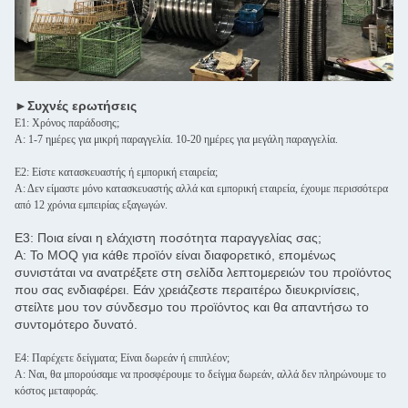
►Συχνές ερωτήσεις
Ε1: Χρόνος παράδοσης;
Α: 1-7 ημέρες για μικρή παραγγελία. 10-20 ημέρες για μεγάλη παραγγελία.
Ε2: Είστε κατασκευαστής ή εμπορική εταιρεία;
Α: Δεν είμαστε μόνο κατασκευαστής αλλά και εμπορική εταιρεία, έχουμε περισσότερα
από 12 χρόνια εμπειρίας εξαγωγών.
Ε3: Ποια είναι η ελάχιστη ποσότητα παραγγελίας σας;
Α: Το MOQ για κάθε προϊόν είναι διαφορετικό, επομένως
συνιστάται να ανατρέξετε στη σελίδα λεπτομερειών του προϊόντος
που σας ενδιαφέρει. Εάν χρειάζεστε περαιτέρω διευκρινίσεις,
στείλτε μου τον σύνδεσμο του προϊόντος και θα απαντήσω το
συντομότερο δυνατό.
Ε4: Παρέχετε δείγματα; Είναι δωρεάν ή επιπλέον;
Α: Ναι, θα μπορούσαμε να προσφέρουμε το δείγμα δωρεάν, αλλά δεν πληρώνουμε το
κόστος μεταφοράς.