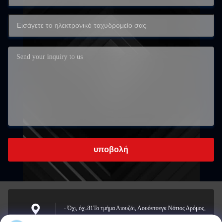
υποβολή
- Όχι, όχι.81Το τμήμα Λιουζάι, Λουόντονγκ Νότιος Δρόμος,
οδός Γιόνγκζονγκ, περιοχή Λονγκουάν, Βενζού, Κίνα
Διεύθυνση