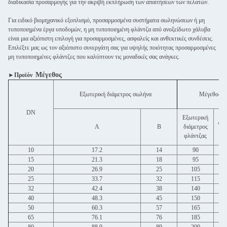
διαδικασία προσαρμογής για την ακριβή εκπλήρωση των απαιτήσεων των πελατών.
Για ειδικό βιομηχανικό εξοπλισμό, προσαρμοσμένα συστήματα σωληνώσεων ή μη
τυποποιημένα έργα υποδομών, η μη τυποποιημένη φλάντζα από ανοξείδωτο χάλυβα
είναι μια αξιόπιστη επιλογή για προσαρμοσμένες, ασφαλείς και ανθεκτικές συνδέσεις.
Επιλέξτε μας ως τον αξιόπιστο συνεργάτη σας για υψηλής ποιότητας προσαρμοσμένες
μη τυποποιημένες φλάντζες που καλύπτουν τις μοναδικές σας ανάγκες.
Μέγεθος
►Προϊόν
Εξωτερική διάμετρος σωλήνα
Μέγεθος σ
DN
Εξωτερική
Διά
A
B
διάμετρος
οπ
φλάντζας
10
17.2
14
90
15
21.3
18
95
20
26.9
25
105
25
33.7
32
115
32
42.4
38
140
40
48.3
45
150
50
60.3
57
165
65
76.1
76
185