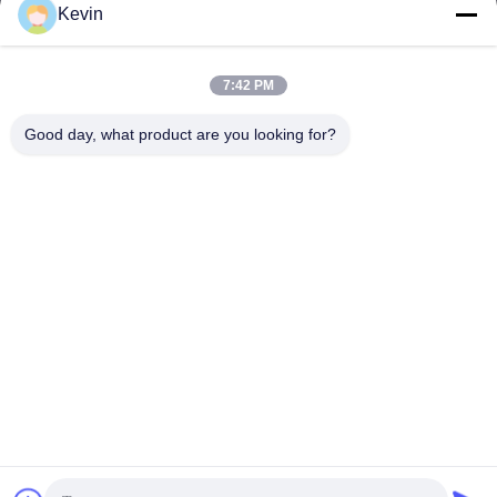
Kevin
7:42 PM
sale2@zhejiangyuhao.com
Ηλεκτρονικό
Good day, what product are you looking for?
ταχυδρομείο
0086-577-86370073
Τηλέφωνο
Zhejiang Yuhao Stainless Steel Co., Ltd