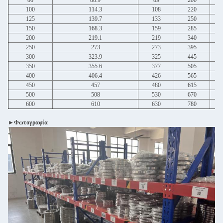
80
88.9
89
200
100
114.3
108
220
125
139.7
133
250
150
168.3
159
285
200
219.1
219
340
250
273
273
395
300
323.9
325
445
350
355.6
377
505
400
406.4
426
565
450
457
480
615
500
508
530
670
600
610
630
780
►Φωτογραφία