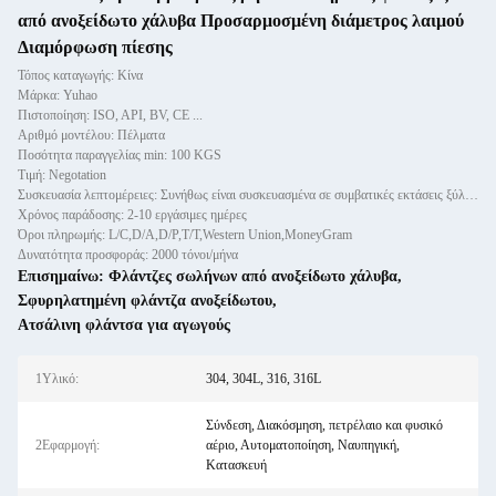
από ανοξείδωτο χάλυβα Προσαρμοσμένη διάμετρος λαιμού
Διαμόρφωση πίεσης
Τόπος καταγωγής: Κίνα
Μάρκα: Yuhao
Πιστοποίηση: ISO, API, BV, CE ...
Αριθμό μοντέλου: Πέλματα
Ποσότητα παραγγελίας min: 100 KGS
Τιμή: Negotation
Συσκευασία λεπτομέρειες: Συνήθως είναι συσκευασμένα σε συμβατικές εκτάσεις ξύλινων περιπτώσεων.
Χρόνος παράδοσης: 2-10 εργάσιμες ημέρες
Όροι πληρωμής: L/C,D/A,D/P,T/T,Western Union,MoneyGram
Δυνατότητα προσφοράς: 2000 τόνοι/μήνα
Επισημαίνω:
Φλάντζες σωλήνων από ανοξείδωτο χάλυβα
,
Σφυρηλατημένη φλάντζα ανοξείδωτου
,
Ατσάλινη φλάντσα για αγωγούς
1Υλικό:
304, 304L, 316, 316L
Σύνδεση, Διακόσμηση, πετρέλαιο και φυσικό
2Εφαρμογή:
αέριο, Αυτοματοποίηση, Ναυπηγική,
Κατασκευή