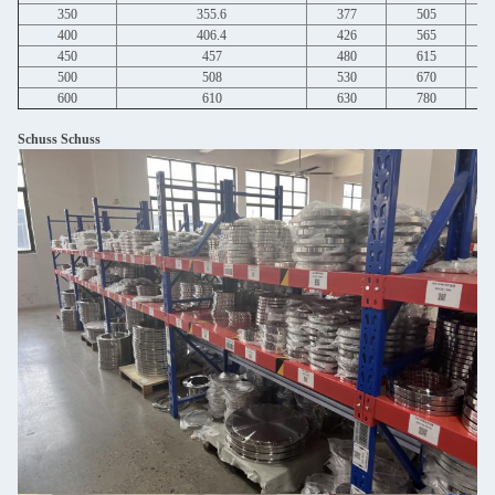
350
355.6
377
505
400
406.4
426
565
450
457
480
615
500
508
530
670
600
610
630
780
Schuss Schuss