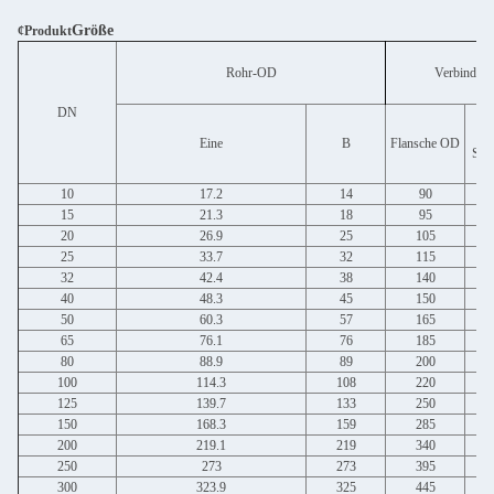
Größe
¢Produkt
Rohr-OD
Verbindun
DN
Du
Eine
B
Flansche OD
Sch
10
17.2
14
90
15
21.3
18
95
20
26.9
25
105
25
33.7
32
115
32
42.4
38
140
40
48.3
45
150
50
60.3
57
165
65
76.1
76
185
80
88.9
89
200
100
114.3
108
220
125
139.7
133
250
150
168.3
159
285
200
219.1
219
340
250
273
273
395
300
323.9
325
445