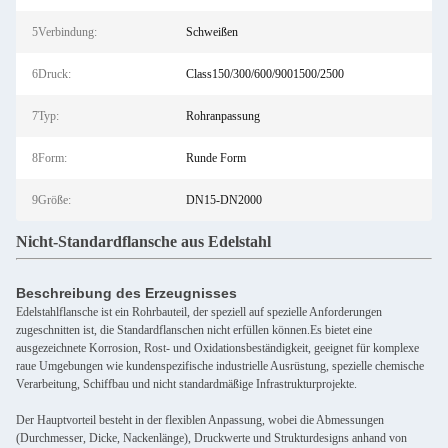
5Verbindung:
Schweißen
6Druck:
Class150/300/600/9001500/2500
7Typ:
Rohranpassung
8Form:
Runde Form
9Größe:
DN15-DN2000
Nicht-Standardflansche aus Edelstahl
Beschreibung des Erzeugnisses
Edelstahlflansche ist ein Rohrbauteil, der speziell auf spezielle Anforderungen
zugeschnitten ist, die Standardflanschen nicht erfüllen können.Es bietet eine
ausgezeichnete Korrosion, Rost- und Oxidationsbeständigkeit, geeignet für komplexe
raue Umgebungen wie kundenspezifische industrielle Ausrüstung, spezielle chemische
Verarbeitung, Schiffbau und nicht standardmäßige Infrastrukturprojekte.
Der Hauptvorteil besteht in der flexiblen Anpassung, wobei die Abmessungen
(Durchmesser, Dicke, Nackenlänge), Druckwerte und Strukturdesigns anhand von