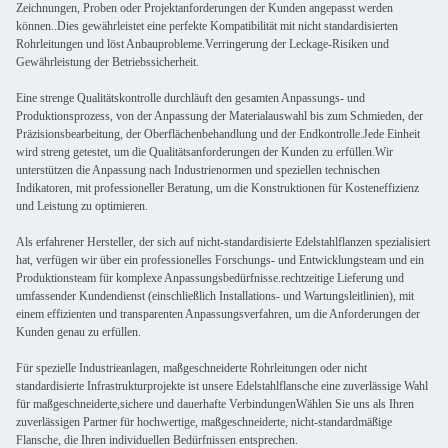
Zeichnungen, Proben oder Projektanforderungen der Kunden angepasst werden
können..Dies gewährleistet eine perfekte Kompatibilität mit nicht standardisierten
Rohrleitungen und löst Anbauprobleme.Verringerung der Leckage-Risiken und
Gewährleistung der Betriebssicherheit.
Eine strenge Qualitätskontrolle durchläuft den gesamten Anpassungs- und
Produktionsprozess, von der Anpassung der Materialauswahl bis zum Schmieden, der
Präzisionsbearbeitung, der Oberflächenbehandlung und der Endkontrolle.Jede Einheit
wird streng getestet, um die Qualitätsanforderungen der Kunden zu erfüllen.Wir
unterstützen die Anpassung nach Industrienormen und speziellen technischen
Indikatoren, mit professioneller Beratung, um die Konstruktionen für Kosteneffizienz
und Leistung zu optimieren.
Als erfahrener Hersteller, der sich auf nicht-standardisierte Edelstahlflanzen spezialisiert
hat, verfügen wir über ein professionelles Forschungs- und Entwicklungsteam und ein
Produktionsteam für komplexe Anpassungsbedürfnisse.rechtzeitige Lieferung und
umfassender Kundendienst (einschließlich Installations- und Wartungsleitlinien), mit
einem effizienten und transparenten Anpassungsverfahren, um die Anforderungen der
Kunden genau zu erfüllen.
Für spezielle Industrieanlagen, maßgeschneiderte Rohrleitungen oder nicht
standardisierte Infrastrukturprojekte ist unsere Edelstahlflansche eine zuverlässige Wahl
für maßgeschneiderte,sichere und dauerhafte VerbindungenWählen Sie uns als Ihren
zuverlässigen Partner für hochwertige, maßgeschneiderte, nicht-standardmäßige
Flansche, die Ihren individuellen Bedürfnissen entsprechen.