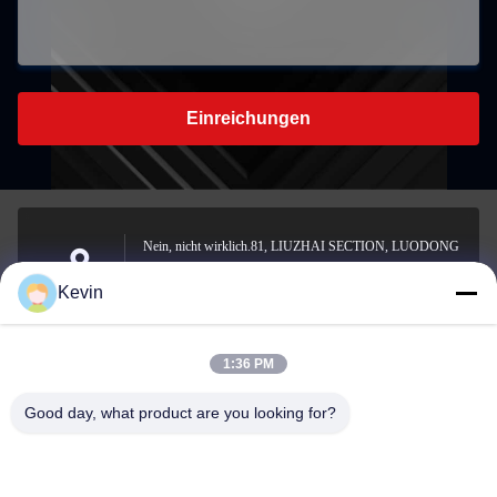
Einreichungen
Nein, nicht wirklich.81, LIUZHAI SECTION, LUODONG
SOUTH ROAD, YONGZHONG STREET, Bezirk
Adresse
Kevin
Longwan, WENZHOU, CHINA
1:36 PM
sale2@zhejiangyuhao.com
Good day, what product are you looking for?
E-Mail