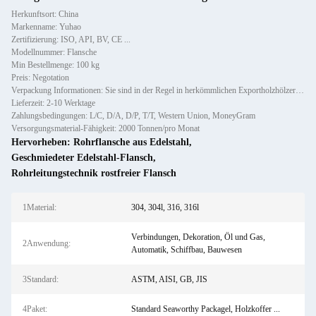
Herkunftsort: China
Markenname: Yuhao
Zertifizierung: ISO, API, BV, CE ...
Modellnummer: Flansche
Min Bestellmenge: 100 kg
Preis: Negotation
Verpackung Informationen: Sie sind in der Regel in herkömmlichen Exportholzhölzern verpackt.
Lieferzeit: 2-10 Werktage
Zahlungsbedingungen: L/C, D/A, D/P, T/T, Western Union, MoneyGram
Versorgungsmaterial-Fähigkeit: 2000 Tonnen/pro Monat
Hervorheben:
Rohrflansche aus Edelstahl
,
Geschmiedeter Edelstahl-Flansch
,
Rohrleitungstechnik rostfreier Flansch
1Material:
304, 304l, 316, 316l
Verbindungen, Dekoration, Öl und Gas,
2Anwendung:
Automatik, Schiffbau, Bauwesen
3Standard:
ASTM, AISI, GB, JIS
4Paket:
Standard Seaworthy Packagel, Holzkoffer ...