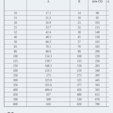
A
B
ফ্ল্যাঞ্জ OD
বোল্ট 
10
17.2
14
90
15
21.3
18
95
20
26.9
25
105
25
33.7
32
115
32
42.4
38
140
40
48.3
45
150
50
60.3
57
165
65
76.1
76
185
80
88.9
89
200
100
114.3
108
220
125
139.7
133
250
150
168.3
159
285
200
219.1
219
340
250
273
273
395
300
323.9
325
445
350
355.6
377
505
400
406.4
426
565
450
457
480
615
500
508
530
670
600
610
630
780