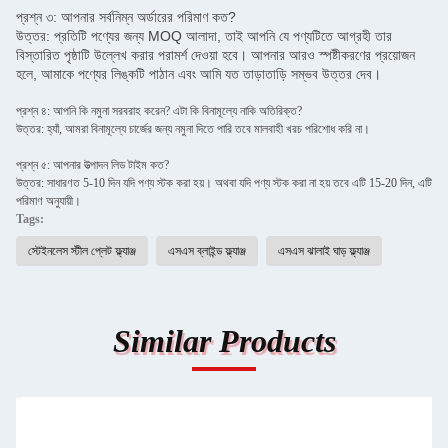
প্রশ্ন ৩: আপনার সর্বনিম্ন অর্ডারের পরিমাণ কত?
উত্তর: প্রতিটি পণ্যের জন্য MOQ আলাদা, তাই আপনি যে পণ্যটিতে আগ্রহী তার
বিস্তারিত পৃষ্ঠাটি উল্লেখ করার পরামর্শ দেওয়া হবে। আপনার আরও স্পষ্টীকরণের প্রয়োজন
হলে, আমাকে পণ্যের লিঙ্কটি পাঠান এবং আমি যত তাড়াতাড়ি সম্ভব উত্তর দেব।
প্রশ্ন ৪: আপনি কি নমুনা সরবরাহ করেন? এটা কি বিনামূল্যে নাকি অতিরিক্ত?
উত্তর: হ্যাঁ, আমরা বিনামূল্যে চার্জের জন্য নমুনা দিতে পারি তবে মালবাহী খরচ পরিশোধ করি না।
প্রশ্ন ৫: আপনার উত্পাদন লিড টাইম কত?
উত্তর: সাধারণত 5-10 দিন যদি পণ্য স্টক করা হয়। অথবা যদি পণ্য স্টক করা না হয় তবে এটি 15-20 দিন, এটি
পরিমাণ অনুযায়ী।
Tags:
স্টেইনলেস স্টীল প্লেট ফ্ল্যাঞ্জ
এসএস ব্লাইন্ড ফ্ল্যাঞ্জ
এসএস ঝালাই ঘাড় ফ্ল্যাঞ্জ
Similar Products