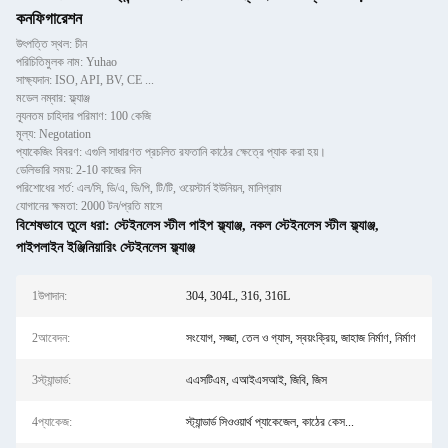
কনফিগারেশন
উৎপত্তি স্থল: চীন
পরিচিতিমুলক নাম: Yuhao
সাক্ষ্যদান: ISO, API, BV, CE ...
মডেল নম্বার: ফ্ল্যাঞ্জ
ন্যূনতম চাহিদার পরিমাণ: 100 কেজি
মূল্য: Negotation
প্যাকেজিং বিবরণ: এগুলি সাধারণত প্রচলিত রফতানি কাঠের ক্ষেত্রে প্যাক করা হয়।
ডেলিভারি সময়: 2-10 কাজের দিন
পরিশোধের শর্ত: এল/সি, ডি/এ, ডি/পি, টি/টি, ওয়েস্টার্ন ইউনিয়ন, মানিগ্রাম
যোগানের ক্ষমতা: 2000 টন/প্রতি মাসে
বিশেষভাবে তুলে ধরা:
স্টেইনলেস স্টীল পাইপ ফ্ল্যাঞ্জ
,
নকল স্টেইনলেস স্টীল ফ্ল্যাঞ্জ
,
পাইপলাইন ইঞ্জিনিয়ারিং স্টেইনলেস ফ্ল্যাঞ্জ
1উপাদান:
304, 304L, 316, 316L
2আবেদন:
সংযোগ, সজ্জা, তেল ও গ্যাস, স্বয়ংক্রিয়, জাহাজ নির্মাণ, নির্মাণ
3স্ট্যান্ডার্ড:
এএসটিএম, এআইএসআই, জিবি, জিস
4প্যাকেজ:
স্ট্যান্ডার্ড সিওওয়ার্থ প্যাকেজেল, কাঠের কেস...