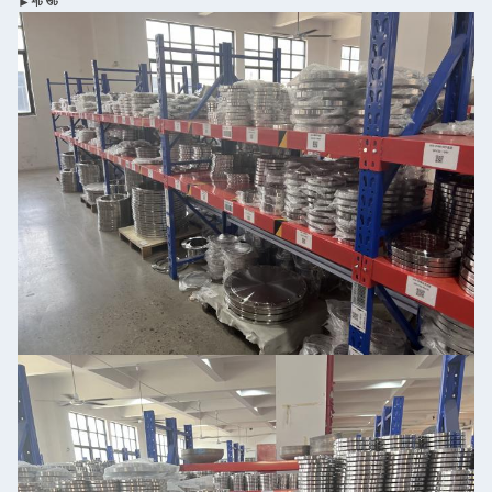
►শট শুট