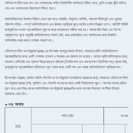
স্টেইনলেস স্টিল চরম চাপ এবং তাপমাত্রার অধীনে স্থিতিশীল কর্মক্ষমতা নিশ্চিত করে, ফুটো হওয়ার ঝুঁকি কমিয়ে
দেয় এবং অপারেশনাল নিরাপত্তা নিশ্চিত করে।
কাস্টমাইজযোগ্য উপাদান নির্বাচন থেকে শুরু করে ফোরজিং, নির্ভুলতা মেশিনিং, সারফেস ট্রিটমেন্ট এবং চূড়ান্ত
পরিদর্শন পর্যন্ত—সম্পূর্ণ কাস্টমাইজেশন এবং উত্পাদন প্রক্রিয়া জুড়ে কঠোর গুণমান নিয়ন্ত্রণ চলে। প্রতিটি ইউনিট
ক্লায়েন্টদের গুণমান প্রয়োজনীয়তা পূরণের জন্য কঠোরভাবে পরীক্ষা করা হয়। আমরা শিল্প নিয়ম এবং বিশেষ
প্রযুক্তিগত সূচক অনুযায়ী কাস্টমাইজেশন সমর্থন করি, খরচ-কার্যকারিতা এবং কর্মক্ষমতার জন্য ডিজাইন
অপ্টিমাইজ করার জন্য পেশাদার পরামর্শ সহ।
স্টেইনলেস স্টিল নন-স্ট্যান্ডার্ড ফ্ল্যাঞ্জ-এর বিশেষজ্ঞ প্রস্তুতকারক হিসাবে, আমাদের জটিল কাস্টমাইজেশন
প্রয়োজনীয়তার জন্য একটি পেশাদার গবেষণা ও উন্নয়ন এবং উত্পাদন দল রয়েছে। আমরা প্রতিযোগিতামূলক মূল্য,
সময়মত ডেলিভারি এবং ব্যাপক বিক্রয়োত্তর পরিষেবা (ইনস্টলেশন এবং রক্ষণাবেক্ষণ নির্দেশিকা সহ) প্রদান করি,
ক্লায়েন্টদের প্রয়োজনীয়তা সঠিকভাবে পূরণ করার জন্য একটি দক্ষ এবং স্বচ্ছ কাস্টমাইজেশন প্রক্রিয়া সহ।
বিশেষ শিল্প সরঞ্জাম, কাস্টম পাইপিং সিস্টেম বা নন-স্ট্যান্ডার্ড অবকাঠামো প্রকল্পের জন্য, আমাদের স্টেইনলেস স্টিল
নন-স্ট্যান্ডার্ড ফ্ল্যাঞ্জ তৈরি, সুরক্ষিত এবং টেকসই সংযোগের জন্য একটি নির্ভরযোগ্য পছন্দ। আপনার অনন্য চাহিদা
পূরণ করে এমন উচ্চ-মানের কাস্টমাইজড নন-স্ট্যান্ডার্ড ফ্ল্যাঞ্জগুলির জন্য আপনার বিশ্বস্ত অংশীদার হিসাবে
আমাদের বেছে নিন।
আকার
►পণ্য
পাইপ OD
সংযোগের
DN