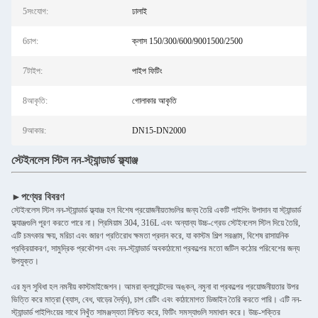
5সংযোগ:
ঢালাই
6চাপ:
ক্লাস 150/300/600/9001500/2500
7টাইপ:
পাইপ ফিটিং
8আকৃতি:
গোলাকার আকৃতি
9আকার:
DN15-DN2000
স্টেইনলেস স্টিল নন-স্ট্যান্ডার্ড ফ্ল্যাঞ্জ
►পণ্যের বিবরণ
স্টেইনলেস স্টিল নন-স্ট্যান্ডার্ড ফ্ল্যাঞ্জ হল বিশেষ প্রয়োজনীয়তাগুলির জন্য তৈরি একটি পাইপিং উপাদান যা স্ট্যান্ডার্ড
ফ্ল্যাঞ্জগুলি পূরণ করতে পারে না। প্রিমিয়াম 304, 316L এবং অন্যান্য উচ্চ-গ্রেড স্টেইনলেস স্টিল দিয়ে তৈরি,
এটি চমৎকার ক্ষয়, মরিচা এবং জারণ প্রতিরোধ ক্ষমতা প্রদান করে, যা কাস্টম শিল্প সরঞ্জাম, বিশেষ রাসায়নিক
প্রক্রিয়াকরণ, সামুদ্রিক প্রকৌশল এবং নন-স্ট্যান্ডার্ড অবকাঠামো প্রকল্পের মতো জটিল কঠোর পরিবেশের জন্য
উপযুক্ত।
এর মূল সুবিধা হল নমনীয় কাস্টমাইজেশন। আমরা ক্লায়েন্টদের অঙ্কন, নমুনা বা প্রকল্পের প্রয়োজনীয়তার উপর
ভিত্তি করে মাত্রা (ব্যাস, বেধ, ঘাড়ের দৈর্ঘ্য), চাপ রেটিং এবং কাঠামোগত ডিজাইন তৈরি করতে পারি। এটি নন-
স্ট্যান্ডার্ড পাইপিংয়ের সাথে নিখুঁত সামঞ্জস্যতা নিশ্চিত করে, ফিটিং সমস্যাগুলি সমাধান করে। উচ্চ-শক্তির