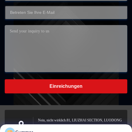
Einreichungen
Nein, nicht wirklich.81, LIUZHAI SECTION, LUODONG
SOUTH ROAD, YONGZHONG STREET, Bezirk
Adresse