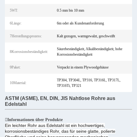
5WT:
0.5 mm bis 10 mm
6Länge:
6m oder als Kundenanforderung
7Herstellungsprozess:
Kalt gezogen, warmgewalzt, geschweißt
Säurebeständigkeit, Alkalibeständigkeit, hohe
8Korrosionsbeständigkeit:
Korrosionsbeständigkeit
9Paket:
Verpackt in einem Plywoodgehäuse
TP304, TP304L, TP316, TP316L, TP317L,
10Material:
TP316Ti, TP321
ASTM (ASME), EN, DIN, JIS Nahtlose Rohre aus
Edelstahl
Informationen über Produkte
Ein leichter Rohr aus Edelstahl ist ein hochwertiges,
korrosionsbeständiges Rohr, das für seine glatte, polierte