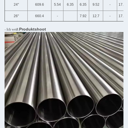
24"
609.6
5.54
6.35
6.35
9.52
-
17.48
26"
660.4
-
7.92
12.7
-
17.48
Produktshoot
- Ich weiß.