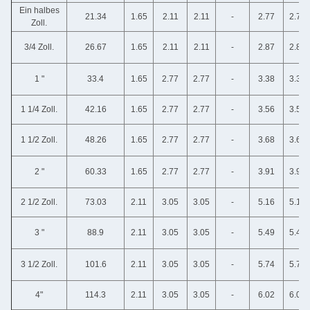
Ein halbes
21.34
1.65
2.11
2.11
-
2.77
2.77
Zoll.
3/4 Zoll.
26.67
1.65
2.11
2.11
-
2.87
2.87
1 "
33.4
1.65
2.77
2.77
-
3.38
3.38
1 1/4 Zoll.
42.16
1.65
2.77
2.77
-
3.56
3.56
1 1/2 Zoll.
48.26
1.65
2.77
2.77
-
3.68
3.68
2 "
60.33
1.65
2.77
2.77
-
3.91
3.91
2 1/2 Zoll.
73.03
2.11
3.05
3.05
-
5.16
5.16
3 "
88.9
2.11
3.05
3.05
-
5.49
5.49
3 1/2 Zoll.
101.6
2.11
3.05
3.05
-
5.74
5.74
4"
114.3
2.11
3.05
3.05
-
6.02
6.02