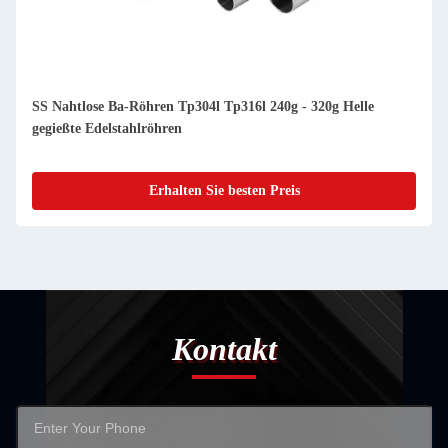
se Ba-Röhren Tp304l Tp316l 240g - 320g Helle
6m Kaltgezog
Edelstahlröhren
hell gegossen
Erhalten Sie besten Preis
Kontakt