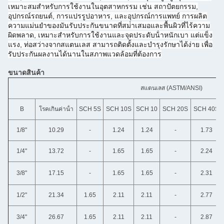
เหมาะสมสําหรับการใช้งานในอุตสาหกรรม เช่น สถาปัตยกรรม,
อุปกรณ์รถยนต์, การแปรรูปอาหาร, และอุปกรณ์การแพทย์ การผลิต
ความแม่นยําของมันรับประกันขนาดที่สม่ําเสมอและพื้นผิวที่ไร้ความ
ผิดพลาด, เหมาะสําหรับการใช้งานและจุดประดับน้ําหนักเบา แต่แข็ง
แรง, ท่อสว่างจากสแตนเลส สามารถติดตั้งและบํารุงรักษาได้ง่าย เพื่อ
รับประกันผลงานได้นานในสภาพแวดล้อมที่ต้องการ
ขนาดสินค้า
สแตนเลส (ASTM/ANSI)
B
โรคเกินค่าน้ํา
SCH 5S
SCH 10S
SCH 10
SCH 20S
SCH 40S
1/8"
10.29
-
1.24
1.24
-
1.73
1/4"
13.72
-
1.65
1.65
-
2.24
3/8"
17.15
-
1.65
1.65
-
2.31
1/2"
21.34
1.65
2.11
2.11
-
2.77
3/4"
26.67
1.65
2.11
2.11
-
2.87