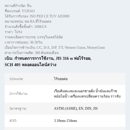
สถานที่กำเนิด: จีน
ชื่อแบรนด์: YUHAO
ได้รับการรับรอง: ISO PED CE TUV AD2000
หมายเลขรุ่น: ท่อ BA ที่ไร้รอยต่อ
จำนวนสั่งซื้อขั้นต่ำ: 100KGS
ราคา: โปร่ง
รายละเอียดการบรรจุ: บรรจุในเคสไม้อัด
เวลาการส่งมอบ: 30-50วัน
เงื่อนไขการชำระเงิน: L/C, D/A, D/P, T/T, Western Union, MoneyGram
สามารถในการผลิต: 300 ตัน/ต่อเดือน
เน้น:
กําหนดการการใช้งาน
,
JIS 316 ss ท่อไร้รอย
,
SCH 40S หลอดออนไลน์สว่าง
1ประเภท:
ไร้รอยต่อ
เรือเดินทะเลและนอกชายฝั่ง น้ำมันและก๊าซ
2การใช้งาน:
หม้อไอน้ำ เครื่องแลกเปลี่ยนความร้อน ราวจับ
3มาตรฐาน:
ASTM (ASME), EN, DIN, JIS
4OD:
3.18mm-154mm