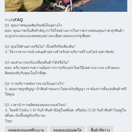
FAQ
รางวัล
Q1: คุณภาพของผลิตภัณฑ์เป็นอย่างไร
ตอบ: คุณภาพเป็นสิ่งสําคัญ เราใส่ใจอย่างมากในการตรวจสอบคุณภาพ ทุกสินค้า
จะถูกประกอบและทดสอบอย่างละเอียด ก่อนจะบรรจุเพื่อส่ง
Q2: คุณให้ตัวอย่างหรือไม่? เป็นฟรีหรือเพิ่มเติม?
A: ใช่ เราสามารถนําเสนอตัวอย่างสําหรับค่าบริการฟรี แต่ไม่จ่ายค่าจัดส่ง
Q3: ผมสามารถปรับเปลี่ยนสินค้าได้หรือไม่?
ตอบ: ครับ ขอทราบความต้องการการปรับแต่งโดยวิธีเฉพาะเจาะจง แล้วผมจะ
ติดต่อกลับกับคุณในเร็วที่สุด
Q4: การบริการหลังการขายเป็นอย่างไร?
A: คุณภาพถูกสัญญา ถ้าสินค้าของเราไม่ตรงกับสัญญา เราต้องการที่จะส่งสินค้าฟรี
ให้คุณ
Q5: เวลานําการผลิตของคุณนานแค่ไหน?
A: โดยทั่วไปมัน 5-10 วันถ้าสินค้ามีอยู่ในสต็อค. หรือมัน 15-20 วันถ้าสินค้าไม่อยู่ใน
สต็อค, มันขึ้นอยู่กับปริมาณ.
Tags:
หลอดสแตนเลสที่ระบาย
หลอดอบอ่อนสดใส
พื้นผิวที่สว่าง