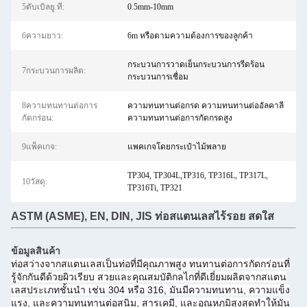
5ดับเบิลยู.ที:
0.5mm-10mm
6ความยาว:
6m หรือตามความต้องการของลูกค้า
กระบวนการวาดเย็นกระบวนการรีดร้อน
7กระบวนการผลิต:
กระบวนการเชื่อม
8ความทนทานต่อการ
ความทนทานต่อกรด ความทนทานต่ออัลคาลี
กัดกร่อน:
ความทนทานต่อการกัดกรดสูง
9แพ็คเกจ:
แพคเกจโดยกระเป๋าไม้พลาย
TP304, TP304L,TP316, TP316L, TP317L,
10วัสดุ:
TP316Ti, TP321
ASTM (ASME), EN, DIN, JIS ท่อสแตนเลสไร้รอย สดใส
ข้อมูลสินค้า
ท่อสว่างจากสแตนเลสเป็นท่อที่มีคุณภาพสูง ทนทานต่อการกัดกร่อนที่
รู้จักกันดีด้วยผิวเรียบ สวยและคุณสมบัติกลไกที่ดีเยี่ยมผลิตจากสแตน
เลสประเภทชั้นนํา เช่น 304 หรือ 316, มันมีความทนทาน, ความแข็ง
แรง, และความทนทานต่อสนิม, สารเคมี, และอุณหภูมิสูงสุดทําให้มัน