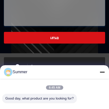
เสนอ
ไม่81, LIUZHAI SECTION, LUODONG SOUTH ROAD,
Summer
YONGZHONG STREET, เขต Longwan, WENZHOU, จีน
ที่อยู่
6:45 AM
sale2@zhejiangyuhao.com
Good day, what product are you looking for?
อีเมล