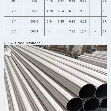
20 "
508
4.78
5.54
6.35
9.52
-
15.09
22"
558.8
4.78
5.54
6.35
9.52
-
15.09
24"
609.6
5.54
6.35
6.35
9.52
-
17.48
26"
660.4
-
7.92
12.7
-
17.48
Produktshoot
- Ich weiß.