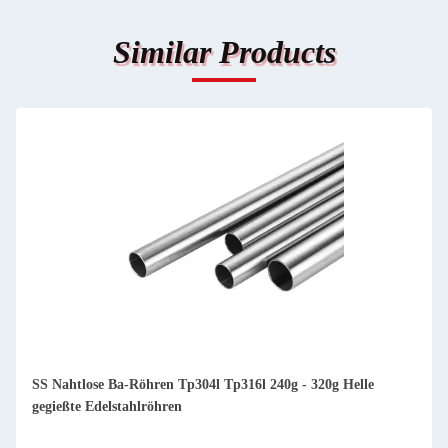
Similar Products
6m Kaltgezogene ASTM A249 ASTM A269 Rohrleitung aus
hell gegossenem Edelstahl ASTM A213