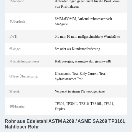
3Standard:
Anforderungen gelten nicht für die Produktion
von Kraftfahrzeu
6MM-630MM, Außendurchmesser nach
4Überdosis:
Maßgabe
5WT:
0.5 mm-10 mm, maßgeschneiderte Wandstärke
6Länge:
6m oder als Kundenanforderung
7Herstellungsprozess:
Kalt gezogen, warmgewalzt, geschweißt
Ultransonic-Test, Eddy Current Test,
8Neue Übersetzung:
hydrostatischer Test
9Paket:
Verpackt in einem Plywoodgehäuse
TP304, TP304L, TP316, TP316L, TP321,
10Material:
Duplex
Rohr aus Edelstahl ASTM A269 / ASME SA269 TP316L
Nahtloser Rohr