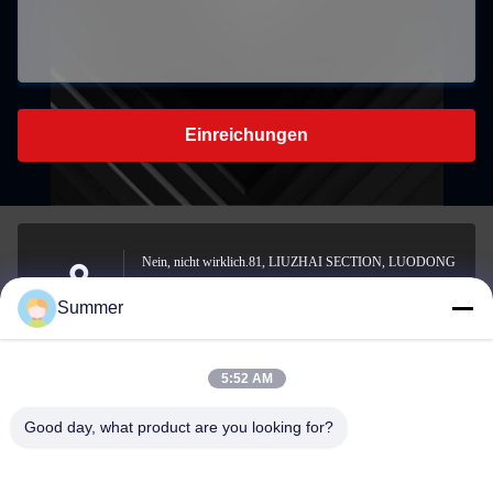
Einreichungen
Nein, nicht wirklich.81, LIUZHAI SECTION, LUODONG
SOUTH ROAD, YONGZHONG STREET, Bezirk
Adresse
Summer
Longwan, WENZHOU, CHINA
5:52 AM
sale2@zhejiangyuhao.com
Good day, what product are you looking for?
E-Mail