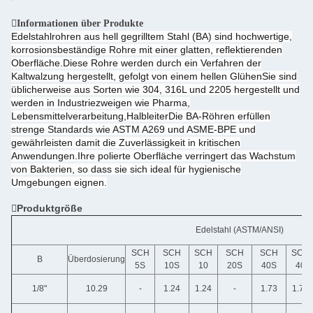
Informationen über Produkte
Edelstahlrohren aus hell gegrilltem Stahl (BA) sind hochwertige,
korrosionsbeständige Rohre mit einer glatten, reflektierenden
Oberfläche.Diese Rohre werden durch ein Verfahren der
Kaltwalzung hergestellt, gefolgt von einem hellen GlühenSie sind
üblicherweise aus Sorten wie 304, 316L und 2205 hergestellt und
werden in Industriezweigen wie Pharma,
Lebensmittelverarbeitung,HalbleiterDie BA-Röhren erfüllen
strenge Standards wie ASTM A269 und ASME-BPE und
gewährleisten damit die Zuverlässigkeit in kritischen
Anwendungen.Ihre polierte Oberfläche verringert das Wachstum
von Bakterien, so dass sie sich ideal für hygienische
Umgebungen eignen.
Produktgröße
Edelstahl (ASTM/ANSI)
SCH
SCH
SCH
SCH
SCH
SCH
B
Überdosierung
5S
10S
10
20S
40S
40
1/8"
10.29
-
1.24
1.24
-
1.73
1.73