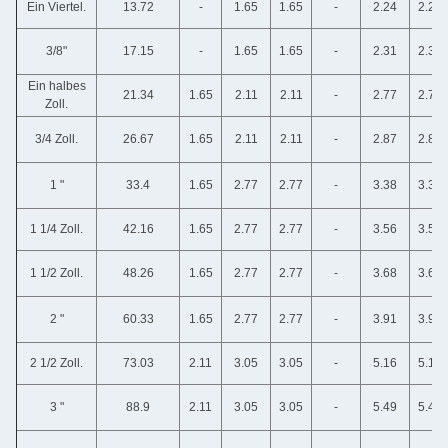
Ein Viertel.
13.72
-
1.65
1.65
-
2.24
2.24
3/8"
17.15
-
1.65
1.65
-
2.31
2.31
Ein halbes
21.34
1.65
2.11
2.11
-
2.77
2.77
Zoll.
3/4 Zoll.
26.67
1.65
2.11
2.11
-
2.87
2.87
1 "
33.4
1.65
2.77
2.77
-
3.38
3.38
1 1/4 Zoll.
42.16
1.65
2.77
2.77
-
3.56
3.56
1 1/2 Zoll.
48.26
1.65
2.77
2.77
-
3.68
3.68
2 "
60.33
1.65
2.77
2.77
-
3.91
3.91
2 1/2 Zoll.
73.03
2.11
3.05
3.05
-
5.16
5.16
3 "
88.9
2.11
3.05
3.05
-
5.49
5.49