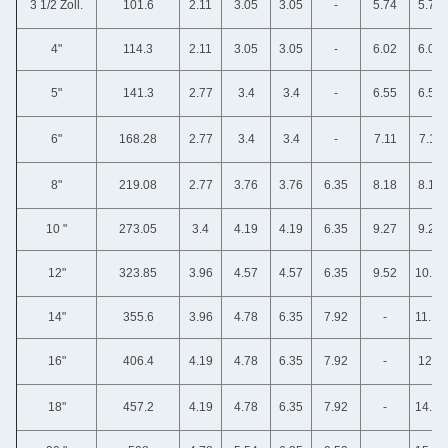
3 1/2 Zoll.
101.6
2.11
3.05
3.05
-
5.74
5.74
4"
114.3
2.11
3.05
3.05
-
6.02
6.02
5"
141.3
2.77
3.4
3.4
-
6.55
6.55
6"
168.28
2.77
3.4
3.4
-
7.11
7.11
8"
219.08
2.77
3.76
3.76
6.35
8.18
8.18
10 "
273.05
3.4
4.19
4.19
6.35
9.27
9.27
12"
323.85
3.96
4.57
4.57
6.35
9.52
10.31
14"
355.6
3.96
4.78
6.35
7.92
-
11.13
16"
406.4
4.19
4.78
6.35
7.92
-
12.7
18"
457.2
4.19
4.78
6.35
7.92
-
14.27