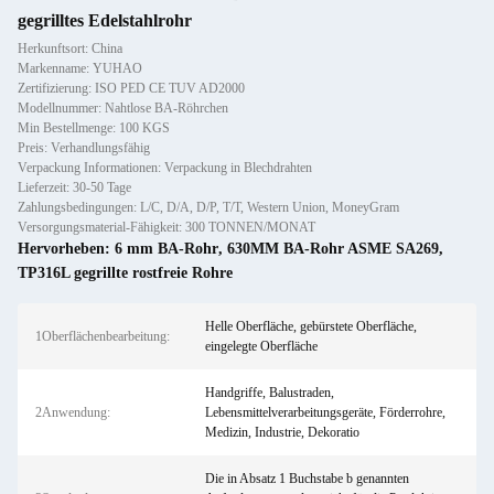
gegrilltes Edelstahlrohr
Herkunftsort: China
Markenname: YUHAO
Zertifizierung: ISO PED CE TUV AD2000
Modellnummer: Nahtlose BA-Röhrchen
Min Bestellmenge: 100 KGS
Preis: Verhandlungsfähig
Verpackung Informationen: Verpackung in Blechdrahten
Lieferzeit: 30-50 Tage
Zahlungsbedingungen: L/C, D/A, D/P, T/T, Western Union, MoneyGram
Versorgungsmaterial-Fähigkeit: 300 TONNEN/MONAT
Hervorheben:
6 mm BA-Rohr
,
630MM BA-Rohr ASME SA269
,
TP316L gegrillte rostfreie Rohre
Helle Oberfläche, gebürstete Oberfläche,
1Oberflächenbearbeitung:
eingelegte Oberfläche
Handgriffe, Balustraden,
2Anwendung:
Lebensmittelverarbeitungsgeräte, Förderrohre,
Medizin, Industrie, Dekoratio
Die in Absatz 1 Buchstabe b genannten