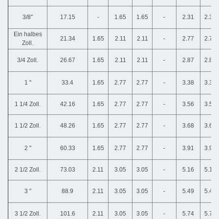
3/8"
17.15
-
1.65
1.65
-
2.31
2.31
Ein halbes
21.34
1.65
2.11
2.11
-
2.77
2.77
Zoll.
3/4 Zoll.
26.67
1.65
2.11
2.11
-
2.87
2.87
1 "
33.4
1.65
2.77
2.77
-
3.38
3.38
1 1/4 Zoll.
42.16
1.65
2.77
2.77
-
3.56
3.56
1 1/2 Zoll.
48.26
1.65
2.77
2.77
-
3.68
3.68
2 "
60.33
1.65
2.77
2.77
-
3.91
3.91
2 1/2 Zoll.
73.03
2.11
3.05
3.05
-
5.16
5.16
3 "
88.9
2.11
3.05
3.05
-
5.49
5.49
3 1/2 Zoll.
101.6
2.11
3.05
3.05
-
5.74
5.74