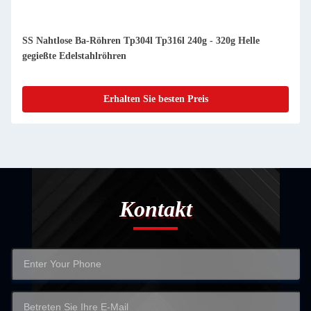
Helle
6m Kaltgezogene ASTM A249 ASTM A269 Rohrleitung 
hell gegossenem Edelstahl ASTM A213
Erhalten Sie besten Preis
Kontakt