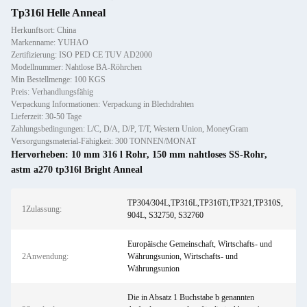
Tp316l Helle Anneal
Herkunftsort: China
Markenname: YUHAO
Zertifizierung: ISO PED CE TUV AD2000
Modellnummer: Nahtlose BA-Röhrchen
Min Bestellmenge: 100 KGS
Preis: Verhandlungsfähig
Verpackung Informationen: Verpackung in Blechdrahten
Lieferzeit: 30-50 Tage
Zahlungsbedingungen: L/C, D/A, D/P, T/T, Western Union, MoneyGram
Versorgungsmaterial-Fähigkeit: 300 TONNEN/MONAT
Hervorheben:
10 mm 316 l Rohr
,
150 mm nahtloses SS-Rohr
,
astm a270 tp316l Bright Anneal
TP304/304L,TP316L,TP316Ti,TP321,TP310S,
1Zulassung:
904L, S32750, S32760
Europäische Gemeinschaft, Wirtschafts- und
2Anwendung:
Währungsunion, Wirtschafts- und
Währungsunion
Die in Absatz 1 Buchstabe b genannten