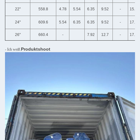
22"
558.8
4.78
5.54
6.35
9.52
-
15.09
24"
609.6
5.54
6.35
6.35
9.52
-
17.48
26"
660.4
-
7.92
12.7
-
17.48
Produktshoot
- Ich weiß.