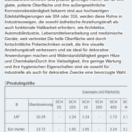
glatte, polierte Oberfläche und ihre außergewöhnliche
Korrosionsbeständigkeit bekannt sind.aus hochwertigen
Edelstahllegierungen wie 304 oder 316, werden diese Rohre in
Industriezweigen, die sowohl ästhetische Anziehungskraft als
auch funktionale Haltbarkeit erfordern, wie Architektur,
Automobilindustrie, Lebensmittelverarbeitung und medizinische
Geräte, weit verbreitet.Die helle Oberfläche wird durch
fortschrittliche Poliertechniken erzielt, die ihre visuelle
Anziehungskraft verbessern und sie ideal für dekorative
Anwendungen machen.und Widerstandsfähigkeit gegen Hitze
und ChemikalienDurch ihre Vielseitigkeit, ihre geringe Wartung
und ihre hygienischen Eigenschaften sind sie sowohl für
industrielle als auch für dekorative Zwecke eine bevorzugte Wahl.
Produktgröße
Edelstahl (ASTM/ANSI)
SCH
SCH
SCH
SCH
SCH
SCH
B
Überdosierung
5S
10S
10
20S
40S
40
1/8"
10.29
-
1.24
1.24
-
1.73
1.73
Ein Viertel.
13.72
-
1.65
1.65
-
2.24
2.24