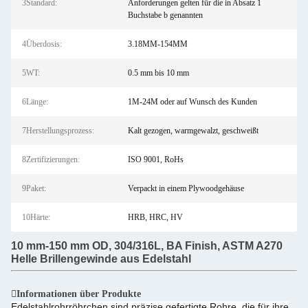
3Standard:
Anforderungen gelten für die in Absatz 1
Buchstabe b genannten
4Überdosis:
3.18MM-154MM
5WT:
0.5 mm bis 10 mm
6Länge:
1M-24M oder auf Wunsch des Kunden
7Herstellungsprozess:
Kalt gezogen, warmgewalzt, geschweißt
8Zertifizierungen:
ISO 9001, RoHs
9Paket:
Verpackt in einem Plywoodgehäuse
10Härte:
HRB, HRC, HV
10 mm-150 mm OD, 304/316L, BA Finish, ASTM A270
Helle Brillengewinde aus Edelstahl
Informationen über Produkte
Edelstahlrohrröhrchen sind präzise gefertigte Rohre, die für ihre