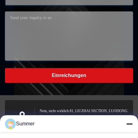
Einreichungen
Nein, nicht wirklich.81, LIUZHAI SECTION, LUODONG
SOUTH ROAD, YONGZHONG STREET, Bezirk
Adresse
Summer
Longwan, WENZHOU, CHINA