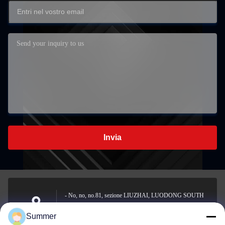
Invia
- No, no, no.81, sezione LIUZHAI, LUODONG SOUTH
ROAD, YONGZHONG STREET, distretto di
Indirizzo
Summer
LONGWAN, WENZHOU, CINA