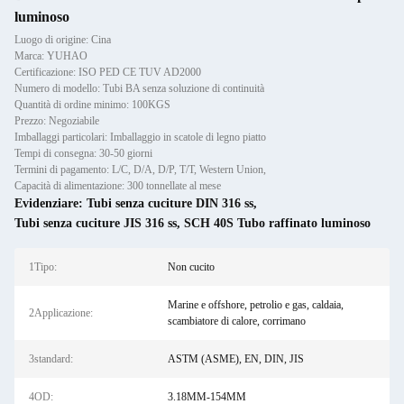
luminoso
Luogo di origine: Cina
Marca: YUHAO
Certificazione: ISO PED CE TUV AD2000
Numero di modello: Tubi BA senza soluzione di continuità
Quantità di ordine minimo: 100KGS
Prezzo: Negoziabile
Imballaggi particolari: Imballaggio in scatole di legno piatto
Tempi di consegna: 30-50 giorni
Termini di pagamento: L/C, D/A, D/P, T/T, Western Union,
Capacità di alimentazione: 300 tonnellate al mese
Evidenziare:
Tubi senza cuciture DIN 316 ss
,
Tubi senza cuciture JIS 316 ss
,
SCH 40S Tubo raffinato luminoso
1Tipo:
Non cucito
Marine e offshore, petrolio e gas, caldaia,
2Applicazione:
scambiatore di calore, corrimano
3standard:
ASTM (ASME), EN, DIN, JIS
4OD:
3.18MM-154MM