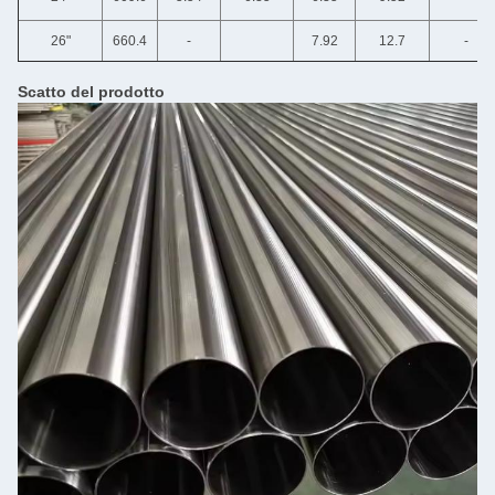
26"
660.4
-
7.92
12.7
-
Scatto del prodotto