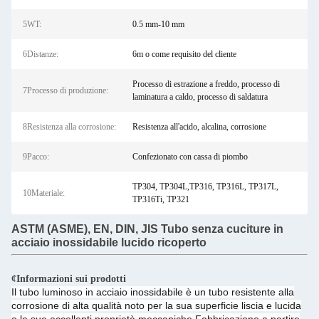
5WT:
0.5 mm-10 mm
6Distanze:
6m o come requisito del cliente
Processo di estrazione a freddo, processo di
7Processo di produzione:
laminatura a caldo, processo di saldatura
8Resistenza alla corrosione:
Resistenza all'acido, alcalina, corrosione
9Pacco:
Confezionato con cassa di piombo
TP304, TP304L,TP316, TP316L, TP317L,
10Materiale:
TP316Ti, TP321
ASTM (ASME), EN, DIN, JIS Tubo senza cuciture in
acciaio inossidabile lucido ricoperto
¢Informazioni sui prodotti
Il tubo luminoso in acciaio inossidabile è un tubo resistente alla
corrosione di alta qualità noto per la sua superficie liscia e lucida