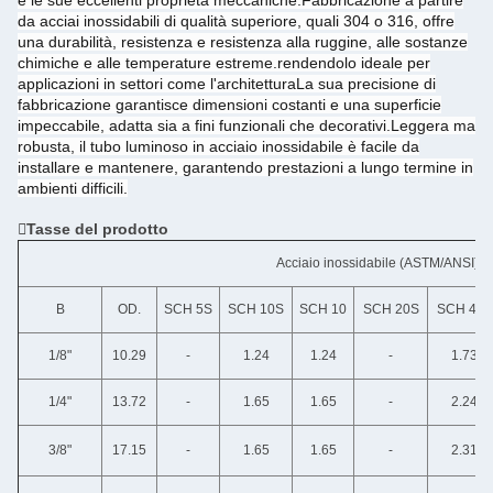
e le sue eccellenti proprietà meccaniche.Fabbricazione a partire
da acciai inossidabili di qualità superiore, quali 304 o 316, offre
una durabilità, resistenza e resistenza alla ruggine, alle sostanze
chimiche e alle temperature estreme.rendendolo ideale per
applicazioni in settori come l'architetturaLa sua precisione di
fabbricazione garantisce dimensioni costanti e una superficie
impeccabile, adatta sia a fini funzionali che decorativi.Leggera ma
robusta, il tubo luminoso in acciaio inossidabile è facile da
installare e mantenere, garantendo prestazioni a lungo termine in
ambienti difficili.
Tasse del prodotto
Acciaio inossidabile (ASTM/ANSI)
B
OD.
SCH 5S
SCH 10S
SCH 10
SCH 20S
SCH 40S
1/8"
10.29
-
1.24
1.24
-
1.73
1/4"
13.72
-
1.65
1.65
-
2.24
3/8"
17.15
-
1.65
1.65
-
2.31