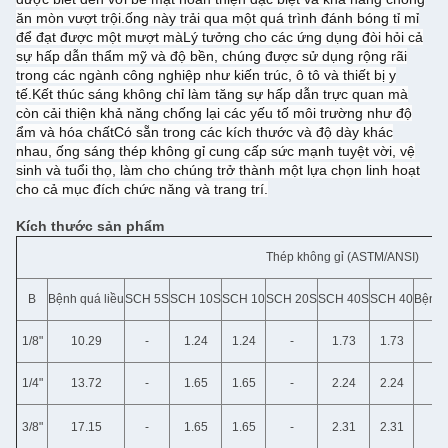
ăn mòn vượt trội.ống này trải qua một quá trình đánh bóng tỉ mỉ
để đạt được một mượt màLý tưởng cho các ứng dụng đòi hỏi cả
sự hấp dẫn thẩm mỹ và độ bền, chúng được sử dụng rộng rãi
trong các ngành công nghiệp như kiến trúc, ô tô và thiết bị y
tế.Kết thúc sáng không chỉ làm tăng sự hấp dẫn trực quan mà
còn cải thiện khả năng chống lại các yếu tố môi trường như độ
ẩm và hóa chấtCó sẵn trong các kích thước và độ dày khác
nhau, ống sáng thép không gỉ cung cấp sức mạnh tuyệt vời, vệ
sinh và tuổi thọ, làm cho chúng trở thành một lựa chọn linh hoạt
cho cả mục đích chức năng và trang trí.
️Kích thước sản phẩm
Thép không gỉ (ASTM/ANSI)
B
Bệnh quá liều
SCH 5S
SCH 10S
SCH 10
SCH 20S
SCH 40S
SCH 40
Bệnh 
1/8"
10.29
-
1.24
1.24
-
1.73
1.73
1/4"
13.72
-
1.65
1.65
-
2.24
2.24
3/8"
17.15
-
1.65
1.65
-
2.31
2.31