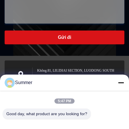
Gửi đi
Không.81, LIUZHAI SECTION, LUODONG SOUTH
ROAD, YONGZHONG STREET, quận Longwan,
Địa chỉ
Summer
WENZHOU, CHINA
5:47 PM
sale2@zhejiangyuhao.com
Good day, what product are you looking for?
Email