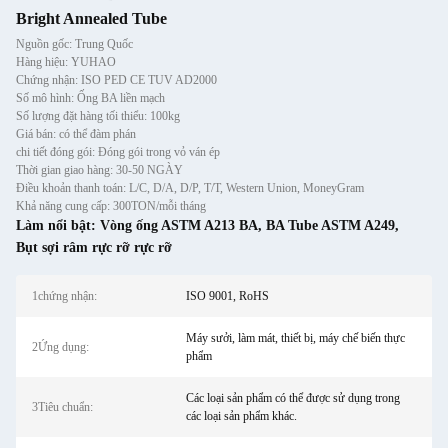
Bright Annealed Tube
Nguồn gốc: Trung Quốc
Hàng hiệu: YUHAO
Chứng nhận: ISO PED CE TUV AD2000
Số mô hình: Ống BA liền mạch
Số lượng đặt hàng tối thiểu: 100kg
Giá bán: có thể đàm phán
chi tiết đóng gói: Đóng gói trong vỏ ván ép
Thời gian giao hàng: 30-50 NGÀY
Điều khoản thanh toán: L/C, D/A, D/P, T/T, Western Union, MoneyGram
Khả năng cung cấp: 300TON/mỗi tháng
Làm nổi bật:
Vòng ống ASTM A213 BA
,
BA Tube ASTM A249
,
Bụt sợi râm rực rỡ rực rỡ
1chứng nhận:
ISO 9001, RoHS
Máy sưởi, làm mát, thiết bị, máy chế biến thực
2Ứng dụng:
phẩm
Các loại sản phẩm có thể được sử dụng trong
3Tiêu chuẩn:
các loại sản phẩm khác.