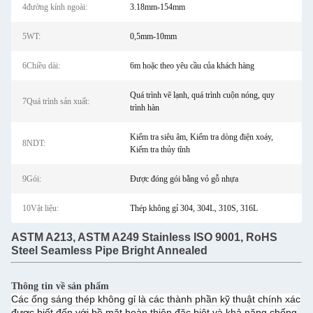
4đường kính ngoài:
3.18mm-154mm
5WT:
0,5mm-10mm
6Chiều dài:
6m hoặc theo yêu cầu của khách hàng
Quá trình vẽ lạnh, quá trình cuộn nóng, quy
7Quá trình sản xuất:
trình hàn
Kiểm tra siêu âm, Kiểm tra dòng điện xoáy,
8NDT:
Kiểm tra thủy tĩnh
9Gói:
Được đóng gói bằng vỏ gỗ nhựa
10Vật liệu:
Thép không gỉ 304, 304L, 310S, 316L
ASTM A213, ASTM A249 Stainless ISO 9001, RoHS
Steel Seamless Pipe Bright Annealed
Thông tin về sản phẩm
Các ống sáng thép không gỉ là các thành phần kỹ thuật chính xác
được biết đến với bề mặt hoàn thiện đặc biệt và khả năng chống