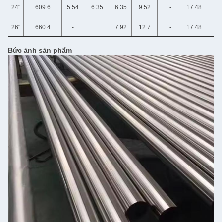
24"
609.6
5.54
6.35
6.35
9.52
-
17.48
26"
660.4
-
7.92
12.7
-
17.48
Bức ảnh sản phẩm