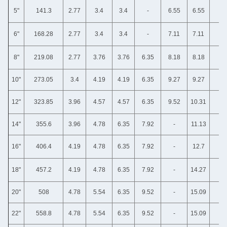
5"
141.3
2.77
3.4
3.4
-
6.55
6.55
6"
168.28
2.77
3.4
3.4
-
7.11
7.11
8"
219.08
2.77
3.76
3.76
6.35
8.18
8.18
10"
273.05
3.4
4.19
4.19
6.35
9.27
9.27
12"
323.85
3.96
4.57
4.57
6.35
9.52
10.31
14"
355.6
3.96
4.78
6.35
7.92
-
11.13
16"
406.4
4.19
4.78
6.35
7.92
-
12.7
18"
457.2
4.19
4.78
6.35
7.92
-
14.27
20"
508
4.78
5.54
6.35
9.52
-
15.09
22"
558.8
4.78
5.54
6.35
9.52
-
15.09