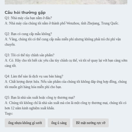
Câu hỏi thường gặp
Q1: Nhà máy của bạn nằm ở đâu?
A: Nhà máy của chúng tôi nằm ở thành phố Wenzhou, tỉnh Zhejiang, Trung Quốc.
Q2: Bạn có cung cấp mẫu không?
A: Vâng, chúng tôi có thể cung cấp mẫu miễn phí nhưng không phải trả chi phí vận
chuyển.
Q3: Tôi có thể tùy chỉnh sản phẩm?
A: Có. Hãy cho tôi biết các yêu cầu tùy chỉnh cụ thể, và tôi sẽ quay lại với bạn càng sớm
càng tốt.
Q4: Làm thế nào là dịch vụ sau bán hàng?
A: Chất lượng được hứa. Nếu sản phẩm của chúng tôi không đáp ứng hợp đồng, chúng
tôi muốn gửi hàng hóa miễn phí cho bạn.
Q5: Bạn là nhà sản xuất hoặc công ty thương mại?
A: Chúng tôi không chỉ là nhà sản xuất mà còn là một công ty thương mại, chúng tôi có
hơn 12 năm kinh nghiệm xuất khẩu.
Tags:
ống nhựa không gỉ sưởi
ống ủ sáng
Bề mặt nướng rực rỡ