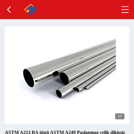
1
/1
ASTM A213 BA tüpü ASTM A249 Paslanmaz çelik dikişsiz