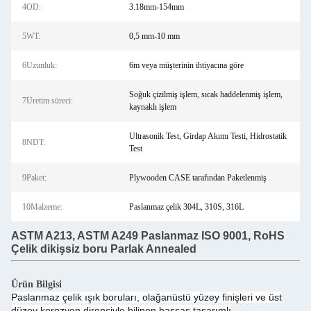
4OD:
3.18mm-154mm
5WT:
0,5 mm-10 mm
6Uzunluk:
6m veya müşterinin ihtiyacına göre
Soğuk çizilmiş işlem, sıcak haddelenmiş işlem,
7Üretim süreci:
kaynaklı işlem
Ultrasonik Test, Girdap Akımı Testi, Hidrostatik
8NDT:
Test
9Paket:
Plywooden CASE tarafından Paketlenmiş
10Malzeme:
Paslanmaz çelik 304L, 310S, 316L
ASTM A213, ASTM A249 Paslanmaz ISO 9001, RoHS
Çelik dikişsiz boru Parlak Annealed
Ürün Bilgisi
Paslanmaz çelik ışık boruları, olağanüstü yüzey finişleri ve üst
düzey korozyon direnciyle bilinen hassas tasarımlı