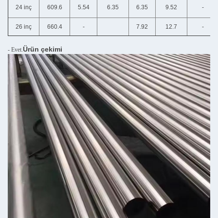
24 inç
609.6
5.54
6.35
6.35
9.52
-
26 inç
660.4
-
7.92
12.7
-
Ürün çekimi
- Evet.