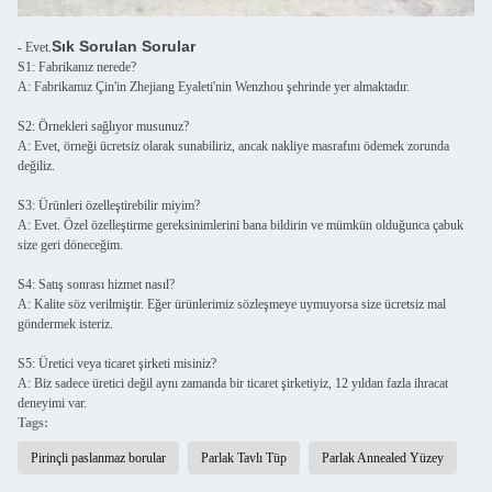
Sık Sorulan Sorular
- Evet.
S1: Fabrikanız nerede?
A: Fabrikamız Çin'in Zhejiang Eyaleti'nin Wenzhou şehrinde yer almaktadır.
S2: Örnekleri sağlıyor musunuz?
A: Evet, örneği ücretsiz olarak sunabiliriz, ancak nakliye masrafını ödemek zorunda
değiliz.
S3: Ürünleri özelleştirebilir miyim?
A: Evet. Özel özelleştirme gereksinimlerini bana bildirin ve mümkün olduğunca çabuk
size geri döneceğim.
S4: Satış sonrası hizmet nasıl?
A: Kalite söz verilmiştir. Eğer ürünlerimiz sözleşmeye uymuyorsa size ücretsiz mal
göndermek isteriz.
S5: Üretici veya ticaret şirketi misiniz?
A: Biz sadece üretici değil aynı zamanda bir ticaret şirketiyiz, 12 yıldan fazla ihracat
deneyimi var.
Tags:
Pirinçli paslanmaz borular
Parlak Tavlı Tüp
Parlak Annealed Yüzey