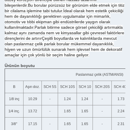
bileşenlerdir.Bu borular pürüzsüz bir görünüm elde etmek için titiz
bir cilalama işlemine tabi tutulur.İdeal olarak hem estetik çekiciliği
hem de dayanıklılığı gerektiren uygulamalar için mimarlık,
otomotiv ve tıbbi ekipman gibi endüstrilerde yaygın olarak
kullanılmaktadır.Parlak bitirme sadece görsel çekiciliği artırmakla
kalmaz aynı zamanda nem ve kimyasallar gibi çevresel faktörlere
dirençlerini de artırırÇeşitli boyutlarda ve kalınlıklarda mevcut
olan paslanmaz çelik parlak borular mükemmel dayanıklılık,
hijyen ve uzun ömürlülük sunarak hem işlevsel hem de dekoratif
amaçlar için çok yönlü bir seçim haline geliyor.
Ürünün boyutu
Paslanmaz çelik (ASTM/ANSI)
B
Aşırı doz.
SCH 5S
SCH 10S
SCH 10
SCH 20S
SCH 40S
1/8 inç
10.29
-
1.24
1.24
-
1.73
1/4 inç.
13.72
-
1.65
1.65
-
2.24
3/8"
17.15
-
1.65
1.65
-
2.31