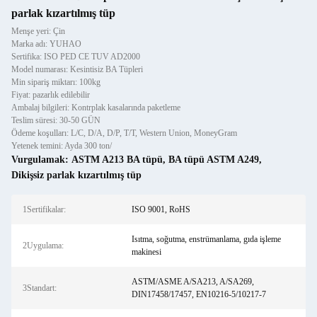
parlak kızartılmış tüp
Menşe yeri: Çin
Marka adı: YUHAO
Sertifika: ISO PED CE TUV AD2000
Model numarası: Kesintisiz BA Tüpleri
Min sipariş miktarı: 100kg
Fiyat: pazarlık edilebilir
Ambalaj bilgileri: Kontrplak kasalarında paketleme
Teslim süresi: 30-50 GÜN
Ödeme koşulları: L/C, D/A, D/P, T/T, Western Union, MoneyGram
Yetenek temini: Ayda 300 ton/
Vurgulamak:
ASTM A213 BA tüpü
,
BA tüpü ASTM A249
,
Dikişsiz parlak kızartılmış tüp
1Sertifikalar:
ISO 9001, RoHS
Isıtma, soğutma, enstrümanlama, gıda işleme
2Uygulama:
makinesi
ASTM/ASME A/SA213, A/SA269,
3Standart:
DIN17458/17457, EN10216-5/10217-7