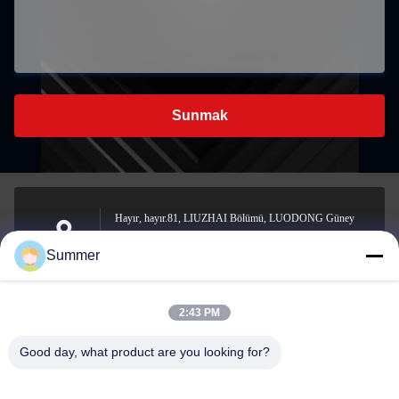
Sunmak
Hayır, hayır.81, LIUZHAI Bölümü, LUODONG Güney
Yolu, YONGZHONG Caddesi, LONGWAN Bölgesi,
Adres
Summer
WENZHOU, ÇIN
2:43 PM
sale2@zhejiangyuhao.com
Good day, what product are you looking for?
E-posta