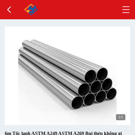
1
/1
6m Tốc lạnh ASTM A249 ASTM A269 Bụi thép không gỉ