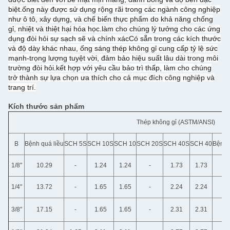
biệt.ống này được sử dụng rộng rãi trong các ngành công nghiệp
như ô tô, xây dựng, và chế biến thực phẩm do khả năng chống
gỉ, nhiệt và thiệt hại hóa học.làm cho chúng lý tưởng cho các ứng
dụng đòi hỏi sự sạch sẽ và chính xácCó sẵn trong các kích thước
và độ dày khác nhau, ống sáng thép không gỉ cung cấp tỷ lệ sức
mạnh-trọng lượng tuyệt vời, đảm bảo hiệu suất lâu dài trong môi
trường đòi hỏi.kết hợp với yêu cầu bảo trì thấp, làm cho chúng
trở thành sự lựa chọn ưa thích cho cả mục đích công nghiệp và
trang trí.
️Kích thước sản phẩm
Thép không gỉ (ASTM/ANSI)
B
Bệnh quá liều
SCH 5S
SCH 10S
SCH 10
SCH 20S
SCH 40S
SCH 40
Bệnh 
1/8"
10.29
-
1.24
1.24
-
1.73
1.73
1/4"
13.72
-
1.65
1.65
-
2.24
2.24
3/8"
17.15
-
1.65
1.65
-
2.31
2.31