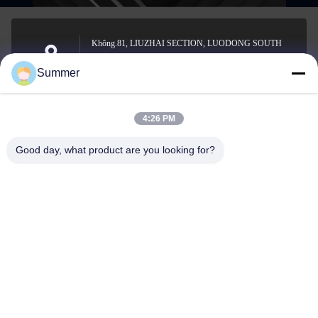
Không.81, LIUZHAI SECTION, LUODONG SOUTH
ROAD, YONGZHONG STREET, quận Longwan,
Địa chỉ
Summer
WENZHOU, CHINA
4:26 PM
sale2@zhejiangyuhao.com
Good day, what product are you looking for?
Email
0086-577-86370073
Điện thoại