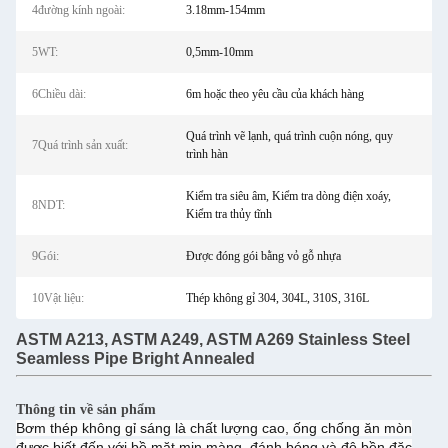
4đường kính ngoài:
3.18mm-154mm
5WT:
0,5mm-10mm
6Chiều dài:
6m hoặc theo yêu cầu của khách hàng
Quá trình vẽ lạnh, quá trình cuộn nóng, quy
7Quá trình sản xuất:
trình hàn
Kiểm tra siêu âm, Kiểm tra dòng điện xoáy,
8NDT:
Kiểm tra thủy tĩnh
9Gói:
Được đóng gói bằng vỏ gỗ nhựa
10Vật liệu:
Thép không gỉ 304, 304L, 310S, 316L
ASTM A213, ASTM A249, ASTM A269 Stainless Steel
Seamless Pipe Bright Annealed
Thông tin về sản phẩm
Bơm thép không gỉ sáng là chất lượng cao, ống chống ăn mòn
được biết đến với bề mặt mịn màng, đánh bóng và độ bền đặc