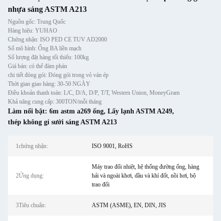
nhựa sáng ASTM A213
Nguồn gốc: Trung Quốc
Hàng hiệu: YUHAO
Chứng nhận: ISO PED CE TUV AD2000
Số mô hình: Ống BA liền mạch
Số lượng đặt hàng tối thiểu: 100kg
Giá bán: có thể đàm phán
chi tiết đóng gói: Đóng gói trong vỏ ván ép
Thời gian giao hàng: 30-50 NGÀY
Điều khoản thanh toán: L/C, D/A, D/P, T/T, Western Union, MoneyGram
Khả năng cung cấp: 300TON/mỗi tháng
Làm nổi bật:
6m astm a269 ống
,
Lấy lạnh ASTM A249
,
thép không gỉ sưởi sáng ASTM A213
1chứng nhận:
ISO 9001, RoHS
Máy trao đổi nhiệt, hệ thống đường ống, hàng
2Ứng dụng:
hải và ngoài khơi, dầu và khí đốt, nồi hơi, bộ
trao đổi
3Tiêu chuẩn:
ASTM (ASME), EN, DIN, JIS