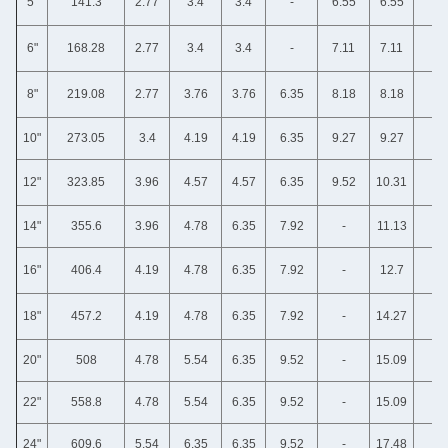
5"
141.3
2.77
3.4
3.4
-
6.55
6.55
6"
168.28
2.77
3.4
3.4
-
7.11
7.11
8"
219.08
2.77
3.76
3.76
6.35
8.18
8.18
10"
273.05
3.4
4.19
4.19
6.35
9.27
9.27
12"
323.85
3.96
4.57
4.57
6.35
9.52
10.31
14"
355.6
3.96
4.78
6.35
7.92
-
11.13
16"
406.4
4.19
4.78
6.35
7.92
-
12.7
18"
457.2
4.19
4.78
6.35
7.92
-
14.27
20"
508
4.78
5.54
6.35
9.52
-
15.09
22"
558.8
4.78
5.54
6.35
9.52
-
15.09
24"
609.6
5.54
6.35
6.35
9.52
-
17.48