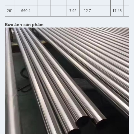
26"
660.4
-
7.92
12.7
-
17.48
Bức ảnh sản phẩm