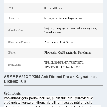
5WT:
0,5 mm-10 mm
6Uzunluk:
6m veya müşterinin ihtiyacına göre
Soğuk çizilmiş işlem, sıcak haddelenmiş işlem,
7Üretim süreci:
kaynaklı işlem
8Korozyon Direnci:
Asit direnci, alkali direnci
9Paket:
Plywooden CASE tarafından Paketlenmiş
TP316L/316H/316Ti,TP317/317L,
10Malzeme:
TP321/321H, TP347/347H 904L
ASME SA213 TP304 Asit Direnci Parlak Kaynatılmış
Dikişsiz Tüp
Ürün Bilgisi
Paslanmaz çelik parlak borular, pürüzsüz, cilalı yüzeyleri ve
olağanüstü korozyon direnciyle bilinen hassas mühendislik