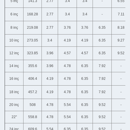
5 inç
141.3
2.77
3.4
3.4
-
6.55
6 inç
168.28
2.77
3.4
3.4
-
7.11
8 inç
219.08
2.77
3.76
3.76
6.35
8.18
10 inç
273.05
3.4
4.19
4.19
6.35
9.27
12 inç
323.85
3.96
4.57
4.57
6.35
9.52
14 inç
355.6
3.96
4.78
6.35
7.92
-
16 inç
406.4
4.19
4.78
6.35
7.92
-
18 inç
457.2
4.19
4.78
6.35
7.92
-
20 inç
508
4.78
5.54
6.35
9.52
-
22"
558.8
4.78
5.54
6.35
9.52
-
24 inç
609.6
5.54
6.35
6.35
9.52
-