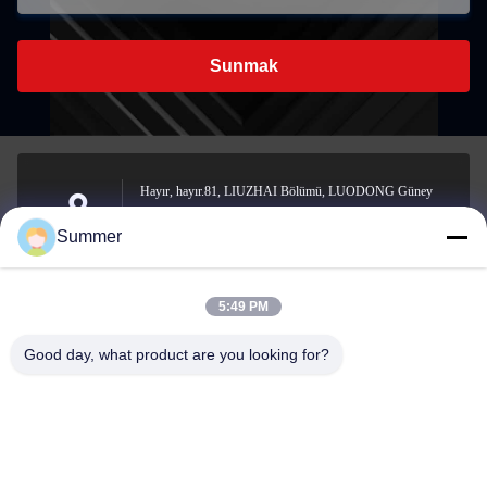
Sunmak
Hayır, hayır.81, LIUZHAI Bölümü, LUODONG Güney
Yolu, YONGZHONG Caddesi, LONGWAN Bölgesi,
Adres
Summer
WENZHOU, ÇIN
5:49 PM
sale2@zhejiangyuhao.com
Good day, what product are you looking for?
E-posta
0086-577-86370073