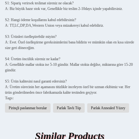
S1: Sipariş verirsek teslimat süreniz ne olacak?
A: Biz büyük hazır stok var, Genellikle biz teslim 2-10days içinde yapabilirsiniz.
S2: Hangi ödeme koşullarını kabul edebilirsiniz?
A: TT,LC,DP,DA,Western Union veya müzakereyi kabul edebiliriz.
S3: Ürünleri özelleştirebilir miyim?
A: Evet. Özel özelleştirme gereksinimlerini bana bildirin ve mümkün olan en kısa sürede
size geri döneceğim.
S4: Üretim öncülük süreniz ne kadar?
A: Genellikle mallar stokta ise 5-10 gündür. Mallar stokta değilse, miktarına göre 15-20
gündür.
S5: Ürün kalitesini nasıl garanti edersiniz?
A: Üretim sürecinin her aşamasını titizlikle inceleyen özel bir uzman ekibimiz var. Her
ürün gönderilmeden önce fabrikamızda kalite testinden geçiyor.
Tags:
Pirinçli paslanmaz borular
Parlak Tavlı Tüp
Parlak Annealed Yüzey
Similar Products