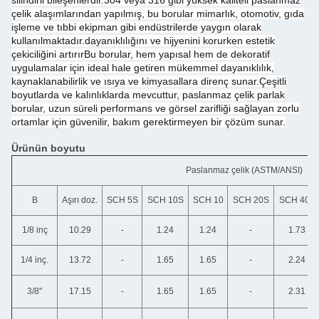
silindirli bileşenlerdir.304 veya 316 gibi yüksek kaliteli paslanmaz
çelik alaşımlarından yapılmış, bu borular mimarlık, otomotiv, gıda
işleme ve tıbbi ekipman gibi endüstrilerde yaygın olarak
kullanılmaktadır.dayanıklılığını ve hijyenini korurken estetik
çekiciliğini artırırBu borular, hem yapısal hem de dekoratif
uygulamalar için ideal hale getiren mükemmel dayanıklılık,
kaynaklanabilirlik ve ısıya ve kimyasallara direnç sunar.Çeşitli
boyutlarda ve kalınlıklarda mevcuttur, paslanmaz çelik parlak
borular, uzun süreli performans ve görsel zarifliği sağlayan zorlu
ortamlar için güvenilir, bakım gerektirmeyen bir çözüm sunar.
Ürünün boyutu
Paslanmaz çelik (ASTM/ANSI)
B
Aşırı doz.
SCH 5S
SCH 10S
SCH 10
SCH 20S
SCH 40S
1/8 inç
10.29
-
1.24
1.24
-
1.73
1/4 inç.
13.72
-
1.65
1.65
-
2.24
3/8"
17.15
-
1.65
1.65
-
2.31