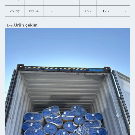
26 inç
660.4
-
7.92
12.7
-
Ürün çekimi
- Evet.