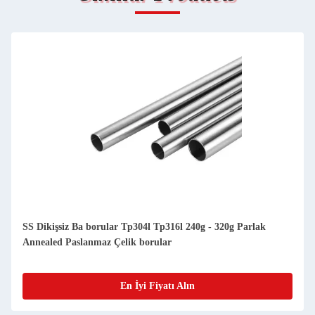
SS Dikişsiz Ba borular Tp304l Tp316l 240g - 320g Parlak
Annealed Paslanmaz Çelik borular
En İyi Fiyatı Alın