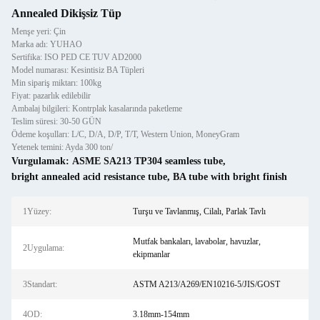
Annealed Dikişsiz Tüp
Menşe yeri: Çin
Marka adı: YUHAO
Sertifika: ISO PED CE TUV AD2000
Model numarası: Kesintisiz BA Tüpleri
Min sipariş miktarı: 100kg
Fiyat: pazarlık edilebilir
Ambalaj bilgileri: Kontrplak kasalarında paketleme
Teslim süresi: 30-50 GÜN
Ödeme koşulları: L/C, D/A, D/P, T/T, Western Union, MoneyGram
Yetenek temini: Ayda 300 ton/
Vurgulamak:
ASME SA213 TP304 seamless tube
,
bright annealed acid resistance tube
,
BA tube with bright finish
1Yüzey:
Turşu ve Tavlanmış, Cilalı, Parlak Tavlı
Mutfak bankaları, lavabolar, havuzlar,
2Uygulama:
ekipmanlar
3Standart:
ASTM A213/A269/EN10216-5/JIS/GOST
4OD:
3.18mm-154mm