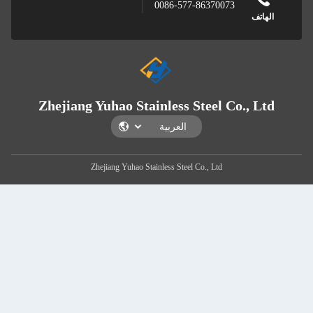
0086-577-86370073
اتف
Zhejiang Yuhao Stainless Steel Co., L
Zhejiang Yuhao Stainless Steel Co., Ltd