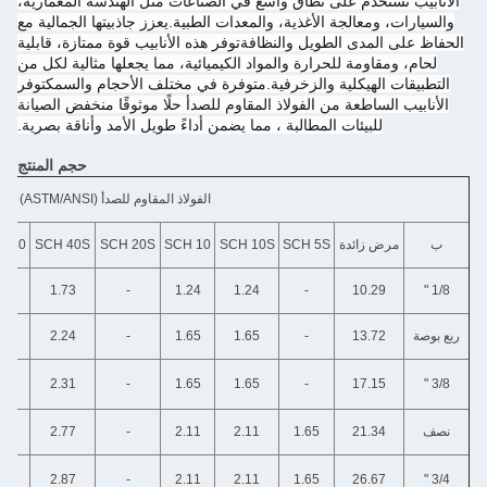
 تستخدم على نطاق واسع في الصناعات مثل الهندسة المعمارية،
ات، ومعالجة الأغذية، والمعدات الطبية.يعزز جاذبيتها الجمالية مع
ى المدى الطويل والنظافةتوفر هذه الأنابيب قوة ممتازة، قابلية
 ومقاومة للحرارة والمواد الكيميائية، مما يجعلها مثالية لكل من
قات الهيكلية والزخرفية.متوفرة في مختلف الأحجام والسمكتوفر
يب الساطعة من الفولاذ المقاوم للصدأ حلًا موثوقًا منخفض الصيانة
للبيئات المطالبة ، مما يضمن أداءً طويل الأمد وأناقة بصرية.
حجم المنتج
الفولاذ المقاوم للصدأ (ASTM/ANSI)
مرض زائدة
SCH 5S
SCH 10S
SCH 10
SCH 20S
SCH 40S
SCH 40
أمراض ج
1.73
1.73
1.73
-
1.24
1.24
-
10.29
2.24
2.24
2.24
-
1.65
1.65
-
13.72
2.31
2.31
2.31
-
1.65
1.65
-
17.15
2.77
2.77
2.77
-
2.11
2.11
1.65
21.34
2.87
2.87
2.87
-
2.11
2.11
1.65
26.67