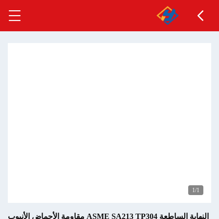
النهاية الساطعة ASME SA213 TP304 مقاومة الأحماض الأنبوب