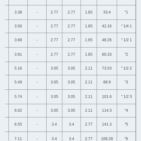
3.38
3.38
3.38
-
2.77
2.77
1.65
33.4
3.56
3.56
3.56
-
2.77
2.77
1.65
42.16
3.68
3.68
3.68
-
2.77
2.77
1.65
48.26
3.91
3.91
3.91
-
2.77
2.77
1.65
60.33
5.16
5.16
5.16
-
3.05
3.05
2.11
73.03
5.49
5.49
5.49
-
3.05
3.05
2.11
88.9
5.74
5.74
5.74
-
3.05
3.05
2.11
101.6
6.02
6.02
6.02
-
3.05
3.05
2.11
114.3
6.55
6.55
6.55
-
3.4
3.4
2.77
141.3
7.11
7.11
7.11
-
3.4
3.4
2.77
168.28