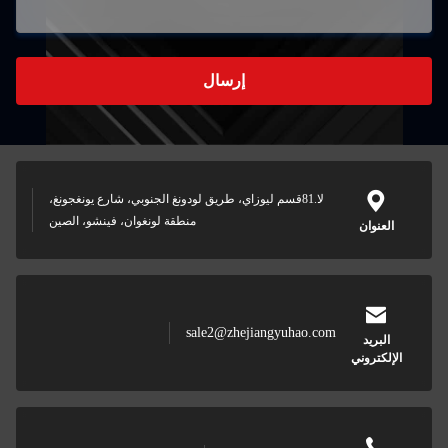
إرسال
لا.81قسم ليوزاي، طريق لودونغ الجنوبي، شارع يونغجونغ،
منطقة لونغوان، فينشو، الصين
وان
sale2@zhejiangyuhao.com
ريد
تروني