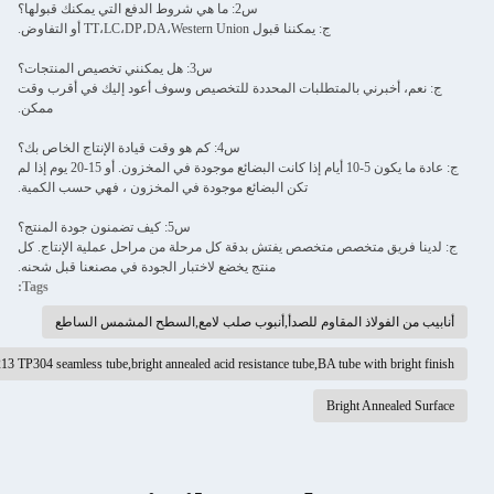
س2: ما هي شروط الدفع التي يمكنك قبولها؟
ج: يمكننا قبول TT،LC،DP،DA،Western Union أو التفاوض.
س3: هل يمكنني تخصيص المنتجات؟
م، أخبرني بالمتطلبات المحددة للتخصيص وسوف أعود إليك في أقرب وقت
ممكن.
س4: كم هو وقت قيادة الإنتاج الخاص بك؟
ج: عادة ما يكون 5-10 أيام إذا كانت البضائع موجودة في المخزون. أو 15-20 يوم إذا لم
تكن البضائع موجودة في المخزون ، فهي حسب الكمية.
س5: كيف تضمنون جودة المنتج؟
ا فريق متخصص متخصص يفتش بدقة كل مرحلة من مراحل عملية الإنتاج. كل
منتج يخضع لاختبار الجودة في مصنعنا قبل شحنه.
Tags:
من الفولاذ المقاوم للصدأ,أنبوب صلب لامع,السطح المشمس الساطع
ASME SA213 TP304 seamless tube,bright annealed acid resistance tube,BA tube with bright
Bright Annealed 