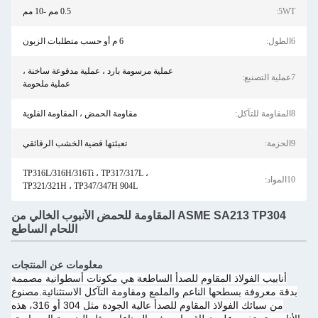
0.5 مم -10 مم
6 م أو حسب متطلبات الزبون
عملية مرسومة بارد ، عملية مدفوعة ساخنة ،
عملية ملحومة
مقاومة الحمض ، المقاومة القلوية
تعبئتها قضية الخشب الرقائقي
TP316L/316H/316Ti ، TP317/317L ،
TP321/321H ، TP347/347H 904L
ASME SA213 TP304 المقاومة للحمض الأنبوب الخالي من
اللحام الساطع
معلومات عن المنتجات
ب الفولاذ المقاوم للصدأ الساطعة هي مكونات أسطوانية مصممة
روفة بسطحها الناعم والملمع ومقاومة التآكل الاستثنائية.مصنوع
من سبائك الفولاذ المقاوم للصدأ عالية الجودة مثل 304 أو 316، هذه