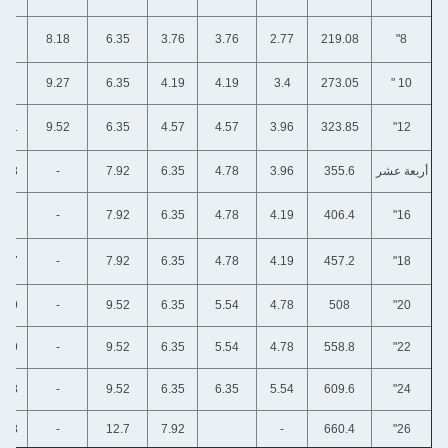
8.18
8.18
8.18
6.35
3.76
3.76
2.77
219.08
9.27
9.27
9.27
6.35
4.19
4.19
3.4
273.05
9.52
10.31
9.52
6.35
4.57
4.57
3.96
323.85
9.52
11.13
-
7.92
6.35
4.78
3.96
355.6
9.52
12.7
-
7.92
6.35
4.78
4.19
406.4
9.52
14.27
-
7.92
6.35
4.78
4.19
457.2
9.52
15.09
-
9.52
6.35
5.54
4.78
508
9.52
15.09
-
9.52
6.35
5.54
4.78
558.8
9.52
17.48
-
9.52
6.35
6.35
5.54
609.6
9.52
17.48
-
12.7
7.92
-
660.4