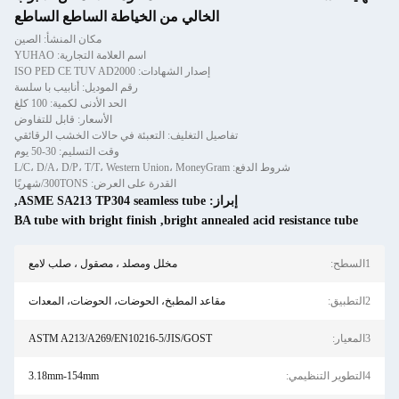
الخالي من الخياطة الساطع الساطع
مكان المنشأ: الصين
اسم العلامة التجارية: YUHAO
إصدار الشهادات: ISO PED CE TUV AD2000
رقم الموديل: أنابيب با سلسة
الحد الأدنى لكمية: 100 كلغ
الأسعار: قابل للتفاوض
تفاصيل التغليف: التعبئة في حالات الخشب الرقائقي
وقت التسليم: 30-50 يوم
شروط الدفع: L/C، D/A، D/P، T/T، Western Union، MoneyGram
القدرة على العرض: 300TONS/شهريًا
إبراز:
ASME SA213 TP304 seamless tube
,
BA tube with bright finish
,
bright annealed acid resistance 
مخلل ومصلد ، مصقول ، صلب لامع
مقاعد المطبخ، الحوضات، الحوضات، المعدات
ASTM A213/A269/EN10216-5/JIS/GOST
3.18mm-154mm