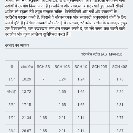
व्यापक रूप से वास्तुकला, ऑटोमोटिव, खाद्य प्रसंस्करण, और चिकित्सा उपकरण जैसे
उद्योगों में उपयोग किया जाता है।स्थायित्व और स्वच्छता बनाए रखते हुए उनकी सौंदर्य
अपील को बढ़ाता हैये ट्यूब उत्कृष्ट शक्ति, वेल्डेबिलिटी और गर्मी और रसायनों के
प्रतिरोध प्रदान करते हैं, जिससे वे संरचनात्मक और सजावटी अनुप्रयोगों दोनों के लिए
आदर्श होते हैं।विभिन्न आकारों और मोटाई में उपलब्ध, स्टेनलेस स्टील के चमकदार ट्यूब
एक विश्वसनीय, कम रखरखाव समाधान प्रदान करते हैं, जो लंबे समय तक चलने वाले
प्रदर्शन और दृश्य लालित्य सुनिश्चित करते हैं।
उत्पाद का आकार
स्टेनलेस स्टील (ASTM/ANSI)
बी
ओवरडोज
SCH 5S
SCH 10S
SCH 10
SCH 20S
SCH 40S
1/8"
10.29
-
1.24
1.24
-
1.73
चौथाई"
13.72
-
1.65
1.65
-
2.24
3/8"
17.15
-
1.65
1.65
-
2.31
1/2"
21.34
1.65
2.11
2.11
-
2.77
3/4"
26.67
1.65
2.11
2.11
-
2.87