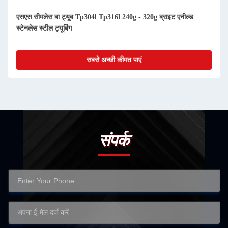
एसएस सीमलेस बा ट्यूब Tp304l Tp316l 240g - 320g ब्राइट एनील्ड
स्टेनलेस स्टील ट्यूबिंग
सबसे अच्छी कीमत पाएं
संपर्क