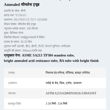
Annealed सीमलेस ट्यूब
उत्पत्ति के प्लेस: चीनी
ब्रांड नाम: YUHAO
प्रमाणन: ISO PED CE TUV AD2000
मॉडल संख्या: सीमलेस बीए ट्यूब
न्यूनतम आदेश मात्रा: 100 किग्रा
मूल्य: विनिमय योग्य
पैकेजिंग विवरण: प्लाईवुड मामलों में पैकिंग
प्रसव के समय: 30-50 दिन
भुगतान शर्तें: एल/सी, डी/ए, डी/पी, टी/टी, वेस्टर्न यूनियन, मनीग्राम
आपूर्ति की क्षमता: 300tons/प्रति माह
प्रमुखता देना:
ASME SA213 TP304 seamless tube
,
bright annealed acid resistance tube
,
BA tube with bright finish
1सतह:
पिकल्ड एंड एनील्ड, पॉलिश्ड, ब्राइट एनीलेड
2आवेदन:
रसोई के बेंच, सिंक, ट्रॉफ, उपकरण
3मानक:
ASTM A213/A269/EN10216-5/JIS/GOST
4आयुध डिपो:
3.18 मिमी -154 मिमी