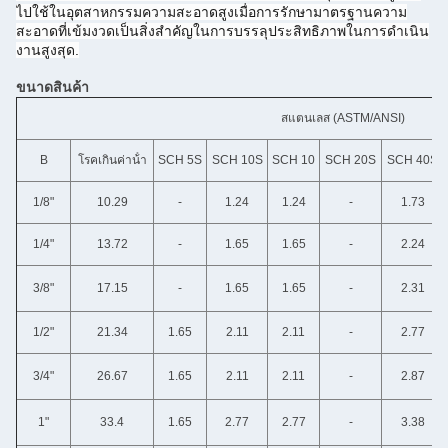
ไปใช้ในอุตสาหกรรมความสะอาดสูงเมื่อการรักษามาตรฐานความ
สะอาดที่เข้มงวดเป็นสิ่งสําคัญในการบรรลุประสิทธิภาพในการดําเนิน
งานสูงสุด.
ขนาดสินค้า
สแตนเลส (ASTM/ANSI)
B
โรคเกินค่าน้ํา
SCH 5S
SCH 10S
SCH 10
SCH 20S
SCH 40S
1/8"
10.29
-
1.24
1.24
-
1.73
1/4"
13.72
-
1.65
1.65
-
2.24
3/8"
17.15
-
1.65
1.65
-
2.31
1/2"
21.34
1.65
2.11
2.11
-
2.77
3/4"
26.67
1.65
2.11
2.11
-
2.87
1"
33.4
1.65
2.77
2.77
-
3.38