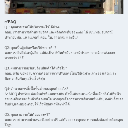
✅FAQ
Q1: คุณสามารถให้บริการอะไรได้บ้าง?
ตอบ: เราสามารถจําหน่ายวัสดุและผลิตภัณฑ์ของ matel ได้ เช่น ท่อ, อุปกรณ์
ประกอบท่อ, แฟลนเจอร์, สอย, ใบ, รางกลม และอื่นๆ
Q2: คุณเป็นผู้ผลิตหรือบริษัทการค้า?
ตอบ: เราไม่ใช่แค่ผู้ผลิต แต่ยังเป็นบริษัทค้าด้วย เรามีประสบการณ์การส่งออก
มากกว่า 12 ปี
Q3: ผมสามารถปรับเปลี่ยนสินค้าได้หรือไม่?
ตอบ: ครับ ขอทราบความต้องการการปรับแต่งโดยวิธีเฉพาะเจาะจง แล้วผมจะ
ติดต่อกลับกับคุณในเร็วที่สุด
Q4: จํานวนการสั่งซื้อขั้นต่ําของคุณคืออะไร?
A: MOQ สําหรับแต่ละสินค้าที่แตกต่างกัน ดังนั้นมันจะแนะนําที่จะอ้างอิงไปที่หน้า
รายละเอียดของสินค้าที่คุณสนใจ หากคุณต้องการการอธิบายเพิ่มเติม, ส่งฉันลิ้งของ
สินค้า,และผมจะตอบให้เร็วที่สุดเท่าที่จะทําได้.
Q5: คุณสามารถให้ตัวอย่างฟรี?
ตอบ: เราสามารถนําเสนอตัวอย่างฟรี แต่ตัวอย่าง express ค่าขนส่งต้องจ่ายโดยคุณ
Tags: