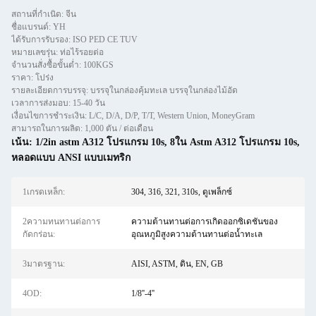
สถานที่กำเนิด: จีน
ชื่อแบรนด์: YH
ได้รับการรับรอง: ISO PED CE TUV
หมายเลขรุ่น: ท่อไร้รอยต่อ
จำนวนสั่งซื้อขั้นต่ำ: 100KGS
ราคา: โปร่ง
รายละเอียดการบรรจุ: บรรจุในกล่องคุ้มทะเล บรรจุในกล่องไม้อัด
เวลาการส่งมอบ: 15-40 วัน
เงื่อนไขการชำระเงิน: L/C, D/A, D/P, T/T, Western Union, MoneyGram
สามารถในการผลิต: 1,000 ตัน / ต่อเดือน
เน้น:
1/2in astm A312 โปรแกรม 10s
,
8ใน Astm A312 โปรแกรม 10s
,
หลอดแบบ ANSI แบบเมทริก
1เกรดเหล็ก:
304, 316, 321, 310s, ดูเพล็กซ์
2ความทนทานต่อการ
ความต้านทานต่อการเกิดออกซิเดชันของ
กัดกร่อน:
อุณหภูมิสูงความต้านทานต่อน้ำทะเล
3มาตรฐาน:
AISI, ASTM, ดิน, EN, GB
4OD:
1/8''-4''