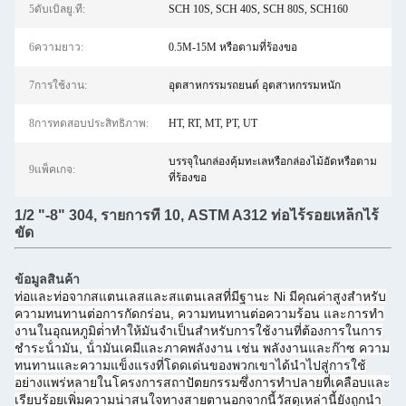
5ดับเบิลยู.ที:
SCH 10S, SCH 40S, SCH 80S, SCH160
6ความยาว:
0.5M-15M หรือตามที่ร้องขอ
7การใช้งาน:
อุตสาหกรรมรถยนต์ อุตสาหกรรมหนัก
8การทดสอบประสิทธิภาพ:
HT, RT, MT, PT, UT
บรรจุในกล่องคุ้มทะเลหรือกล่องไม้อัดหรือตาม
9แพ็คเกจ:
ที่ร้องขอ
1/2 "-8" 304, รายการที่ 10, ASTM A312 ท่อไร้รอยเหล็กไร้
ขัด
ข้อมูลสินค้า
ท่อและท่อจากสแตนเลสและสแตนเลสที่มีฐานะ Ni มีคุณค่าสูงสําหรับ
ความทนทานต่อการกัดกร่อน, ความทนทานต่อความร้อน และการทํา
งานในอุณหภูมิต่ําทําให้มันจําเป็นสําหรับการใช้งานที่ต้องการในการ
ชําระน้ํามัน, น้ํามันเคมีและภาคพลังงาน เช่น พลังงานและก๊าซ ความ
ทนทานและความแข็งแรงที่โดดเด่นของพวกเขาได้นําไปสู่การใช้
อย่างแพร่หลายในโครงการสถาปัตยกรรมซึ่งการทําปลายที่เคลือบและ
เรียบร้อยเพิ่มความน่าสนใจทางสายตานอกจากนี้วัสดุเหล่านี้ยังถูกนํา