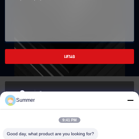
เสนอ
ไม่81, LIUZHAI SECTION, LUODONG SOUTH ROAD,
Summer
YONGZHONG STREET, เขต Longwan, WENZHOU, จีน
ที่อยู่
9:41 PM
sale2@zhejiangyuhao.com
Good day, what product are you looking for?
อีเมล