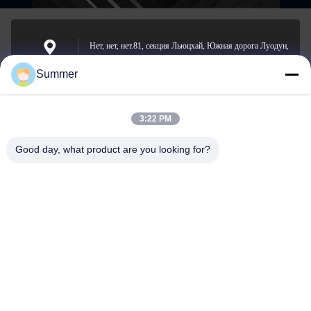
Нет, нет, нет.81, секция Льюцхай, Южная дорога Луодун,
улица Йонгчхон, район Лонгван, Вэнчжоу, Китай
Адрес
Summer
3:22 PM
sale2@zhejiangyuhao.com
Электронная
Good day, what product are you looking for?
почта
0086-577-86370073
Телефон