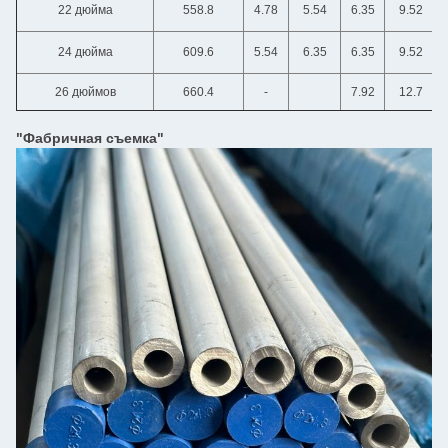
22 дюйма
558.8
4.78
5.54
6.35
9.52
24 дюйма
609.6
5.54
6.35
6.35
9.52
26 дюймов
660.4
-
7.92
12.7
"Фабричная съемка"