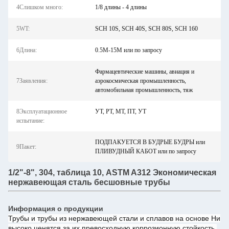
4Слишком много:
1/8 длины - 4 длины
5WT:
SCH 10S, SCH 40S, SCH 80S, SCH 160
6Длина:
0.5М-15М или по запросу
Фармацевтические машины, авиация и
7Заявления:
аэрокосмическая промышленность,
автомобильная промышленность, тяж
8Эксплуатационное
УТ, РТ, МТ, ПТ, УТ
испытание:
ПОДПАКУЕТСЯ В БУДРЫЕ БУДРЫ или
9Пакет:
ПЛИВУДНЫЙ КАБОТ или по запросу
1/2"-8", 304, таблица 10, ASTM A312 Экономическая
нержавеющая сталь бесшовные трубы
Информация о продукции
Трубы и трубы из нержавеющей стали и сплавов на основе Ни
высоко ценятся за их превосходную коррозионную стойкость,