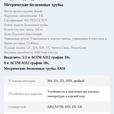
Метрические бесшовные трубы
Место происхождения: Китай
Фирменное наименование: YH
Сертификация: ISO PED CE TUV
Номер модели: Безшовные трубы
Количество мин заказа: 100 кг
Цена: Подлежит переговорам
Упаковывая детали: Упакованные в морские пакеты, упакованные в плюсовые коробки
Время доставки: 15-40days
Условия оплаты: L/C, D/A, D/P, T/T, Western Union, MoneyGram
Поставка способности: 1000 тонн в месяц
Выделить:
1/2 в АСТМ A312 график 10s
,
8 в АСТМ A312 график 10s
,
Метрические бесшовные трубы ANSI
1Стальная категория:
304, 316, 321, 310S, двойной
Устойчивость к окислению при высоких
2Устойчивость к коррозии:
температурах и морской воде
3стандартный:
AISI, ASTM, DIN, EN, GB