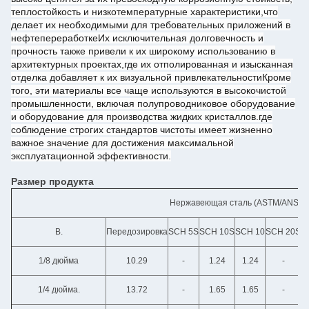
теплостойкость и низкотемпературные характеристики,что
делает их необходимыми для требовательных приложений в
нефтепереработкеИх исключительная долговечность и
прочность также привели к их широкому использованию в
архитектурных проектах,где их отполированная и изысканная
отделка добавляет к их визуальной привлекательностиКроме
того, эти материалы все чаще используются в высокочистой
промышленности, включая полупроводниковое оборудование
и оборудование для производства жидких кристаллов.где
соблюдение строгих стандартов чистоты имеет жизненно
важное значение для достижения максимальной
эксплуатационной эффективности.
Размер продукта
Нержавеющая сталь (ASTM/ANSI)
В.
Передозировка
SCH 5S
SCH 10S
SCH 10
SCH 20S
S
1/8 дюйма
10.29
-
1.24
1.24
-
1/4 дюйма.
13.72
-
1.65
1.65
-