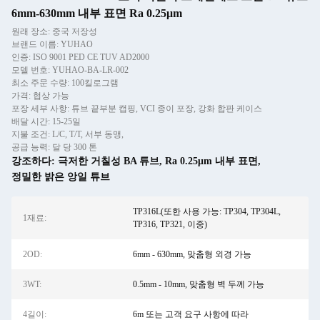
6mm-630mm 내부 표면 Ra 0.25μm
원래 장소: 중국 저장성
브랜드 이름: YUHAO
인증: ISO 9001 PED CE TUV AD2000
모델 번호: YUHAO-BA-LR-002
최소 주문 수량: 100킬로그램
가격: 협상 가능
포장 세부 사항: 튜브 끝부분 캡핑, VCI 종이 포장, 강화 합판 케이스
배달 시간: 15-25일
지불 조건: L/C, T/T, 서부 동맹,
공급 능력: 달 당 300 톤
강조하다:
극저한 거칠성 BA 튜브
,
Ra 0.25μm 내부 표면
,
정밀한 밝은 앙일 튜브
TP316L(또한 사용 가능: TP304, TP304L,
1재료:
TP316, TP321, 이중)
2OD:
6mm - 630mm, 맞춤형 외경 가능
3WT:
0.5mm - 10mm, 맞춤형 벽 두께 가능
4길이:
6m 또는 고객 요구 사항에 따라