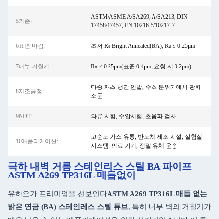
ASTM/ASME A/SA269, A/SA213, DIN
5기준:
17458/17457, EN 10216-5/10217-7
6표면 마감:
초저 Ra Bright Annealed(BA), Ra ≤ 0.25μm
7내부 거칠기:
Ra ≤ 0.25μm(표준 0.4μm, 요청 시 0.2μm)
다중 패스 냉간 인발, 수소 분위기에서 광휘
8제조공정:
소둔
9NDT:
와류 시험, 수압시험, 초음파 검사
고순도 가스 유통, 반도체 제조 시설, 실험실
10애플리케이션:
시스템, 의료 기기, 정밀 유체 운송
극하 내벽 거름 스테인리스 스틸 BA 파이프
ASTM A269 TP316L 매듭없이
유하오가 프리미엄을 선보인다
ASTM A269 TP316L 매듭 없는
밝은 연금 (BA) 스테인레스 스틸 튜브
, 특히 내부 벽의 거칠기가