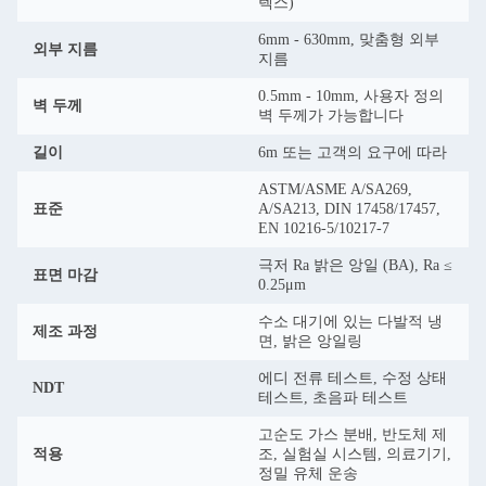
렉스)
6mm - 630mm, 맞춤형 외부
외부 지름
지름
0.5mm - 10mm, 사용자 정의
벽 두께
벽 두께가 가능합니다
길이
6m 또는 고객의 요구에 따라
ASTM/ASME A/SA269,
표준
A/SA213, DIN 17458/17457,
EN 10216-5/10217-7
극저 Ra 밝은 앙일 (BA), Ra ≤
표면 마감
0.25μm
수소 대기에 있는 다발적 냉
제조 과정
면, 밝은 앙일링
에디 전류 테스트, 수정 상태
NDT
테스트, 초음파 테스트
고순도 가스 분배, 반도체 제
적용
조, 실험실 시스템, 의료기기,
정밀 유체 운송