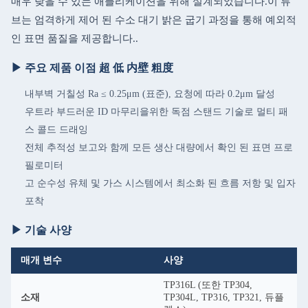
매우 낮을 수 있는 애플리케이션을 위해 설계되었습니다.이 튜
브는 엄격하게 제어 된 수소 대기 밝은 굽기 과정을 통해 예외적
인 표면 품질을 제공합니다..
▶ 주요 제품 이점 超 低 内壁 粗度
내부벽 거칠성 Ra ≤ 0.25μm (표준), 요청에 따라 0.2μm 달성
우트라 부드러운 ID 마무리을위한 독점 스탠드 기술로 멀티 패
스 콜드 드래잉
전체 추적성 보고와 함께 모든 생산 대량에서 확인 된 표면 프로
필로미터
고 순수성 유체 및 가스 시스템에서 최소화 된 흐름 저항 및 입자
포착
▶ 기술 사양
매개 변수
사양
TP316L (또한 TP304,
소재
TP304L, TP316, TP321, 듀플