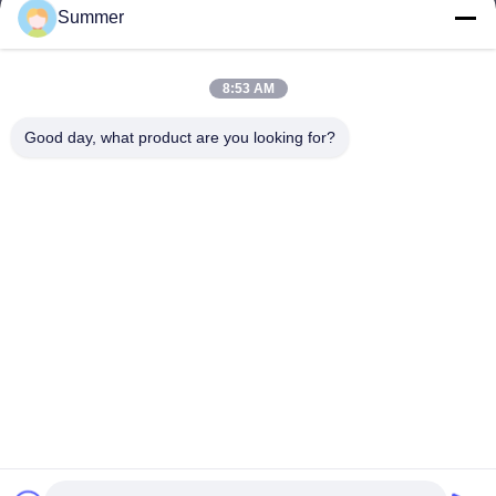
Summer
롱완 지구, 웬저우, 중국
주소
8:53 AM
sale2@zhejiangyuhao.com
Good day, what product are you looking for?
이메일
0086-577-86370073
핸드폰
Zhejiang Yuhao Stainless Steel Co., Ltd