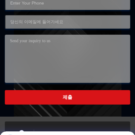
제출
아니죠81, 류즈하이 구역, 루동 남쪽 도로, 웅존 거리,