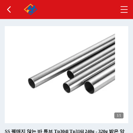
1
/1
SS 꿰매지 않는 바 튜브 Tp304l Tp316l 240g - 320g 밝은 앙