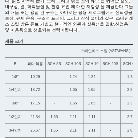
다. 밝은 마무리 굽기, 오리,그리고 닦는 것이 튜브 는 뛰어난 강도,
내구성, 열, 화학물질 및 환경 요인 에 대한 저항성 을 제공한다.그들
의 매듭 또는 용접 된 구조는 까다로운 응용 프로그램에서 신뢰성을
보장, 유체 운송, 구조적 프레임, 그리고 장식 설비와 같은. 스테인레
스 스틸 밝은 튜브 가볍고 현대적인 외관과 실용성을 결합,산업용
및 미용용으로 선호되는 선택이됩니다..
제품 크기
스테인리스 스틸 (ASTM/ANSI)
B
과다 복용
SCH 5S
SCH 10S
SCH 10
SCH 20S
SCH 40
1/8"
10.29
-
1.24
1.24
-
1.73
1/4인치
13.72
-
1.65
1.65
-
2.24
3/8"
17.15
-
1.65
1.65
-
2.31
1/2인치
21.34
1.65
2.11
2.11
-
2.77
3/4인치
26.67
1.65
2.11
2.11
-
2.87