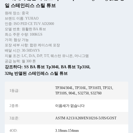
일 스테인리스 스틸 튜브
원래 장소: 중국
브랜드 이름: YUHAO
인증: ISO PED CE TUV AD2000
모델 번호: 원활한 BA 튜브
최소 주문 수량: 100KGS
가격: 협상 가능
포장 세부 사항: 합판 케이스에 포장
배달 시간: 30-50DAYS
지불 조건: L/C, D/A, D/P, T/T, 웨스턴 유니온, 머니그램
공급 능력: 월 300 톤
강조하다:
SS BA 튜브 Tp304l
,
BA 튜브 Tp316l
,
320g 반열된 스테인레스 스틸 튜브
TP304/304L, TP316L, TP316TI, TP321,
1등급:
TP310S, 904L, S32750, S32760
2종류:
이음새가 없습니다
3표준:
ASTM A213/A269/EN10216-5/JIS/GOST
4OD:
3.18mm-154mm