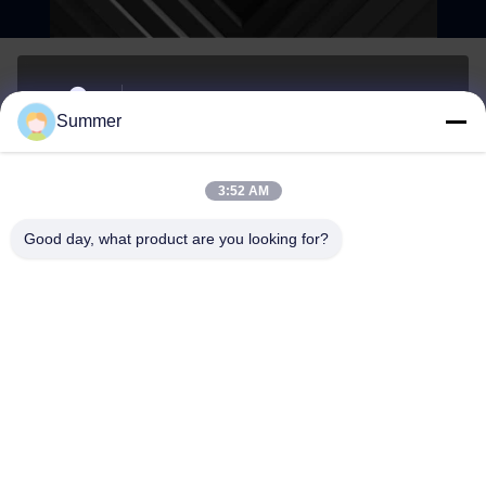
아니죠81, 류즈하이 구역, 루동 남쪽 도로, 웅존 거리,
Summer
롱완 지구, 웬저우, 중국
주소
3:52 AM
sale2@zhejiangyuhao.com
Good day, what product are you looking for?
이메일
0086-577-86370073
핸드폰