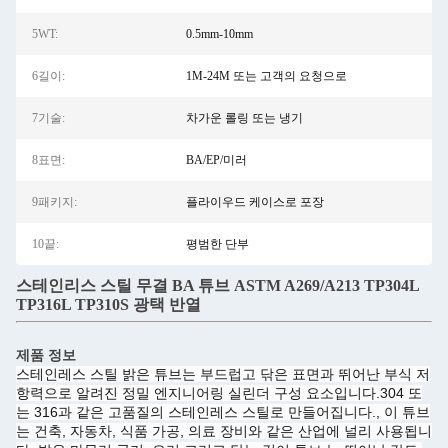
5WT:
0.5mm-10mm
6길이:
1M-24M 또는 고객의 요청으로
7기술:
차가운 롤링 또는 냉기
8표면:
BA/EP/미러
9패키지:
플라이우드 케이스로 포장
10끝:
평범한 단부
스테인리스 스틸 무결 BA 튜브 ASTM A269/A213 TP304L
TP316L TP310S 광택 반열
제품 정보
스테인레스 스틸 밝은 튜브는 부드럽고 닦은 표면과 뛰어난 부식 저
항력으로 알려진 정밀 엔지니어링 실린더 구성 요소입니다.304 또
는 316과 같은 고품질의 스테인레스 스틸로 만들어집니다., 이 튜브
는 건축, 자동차, 식품 가공, 의료 장비와 같은 산업에 널리 사용됩니