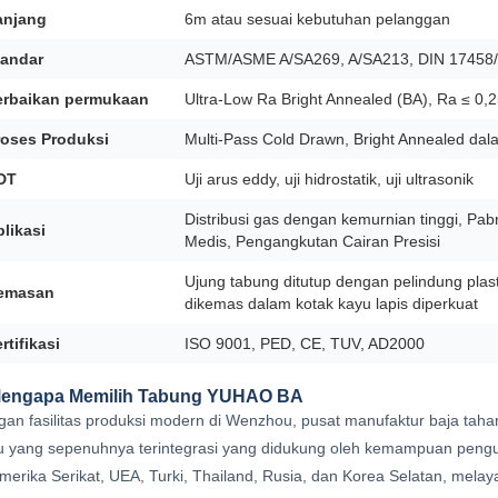
anjang
6m atau sesuai kebutuhan pelanggan
tandar
ASTM/ASME A/SA269, A/SA213, DIN 17458/
erbaikan permukaan
Ultra-Low Ra Bright Annealed (BA), Ra ≤ 0
roses Produksi
Multi-Pass Cold Drawn, Bright Annealed da
DT
Uji arus eddy, uji hidrostatik, uji ultrasonik
Distribusi gas dengan kemurnian tinggi, Pa
likasi
Medis, Pengangkutan Cairan Presisi
Ujung tabung ditutup dengan pelindung plas
emasan
dikemas dalam kotak kayu lapis diperkuat
rtifikasi
ISO 9001, PED, CE, TUV, AD2000
engapa Memilih Tabung YUHAO BA
an fasilitas produksi modern di Wenzhou, pusat manufaktur baja t
 yang sepenuhnya terintegrasi yang didukung oleh kemampuan penguj
merika Serikat, UEA, Turki, Thailand, Rusia, dan Korea Selatan, melayan