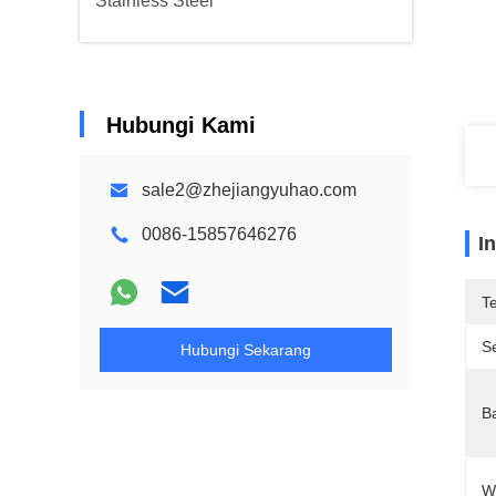
Stainless Steel
Hubungi Kami
sale2@zhejiangyuhao.com
0086-15857646276
I
T
Se
Hubungi Sekarang
B
W