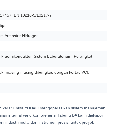
17457, EN 10216-5/10217-7
,25μm
lam Atmosfer Hidrogen
brik Semikonduktor, Sistem Laboratorium, Perangkat
tik, masing-masing dibungkus dengan kertas VCI,
ahan karat China,YUHAO mengoperasikan sistem manajemen
ian internal yang komprehensifTabung BA kami diekspor
i industri mulai dari instrumen presisi untuk proyek