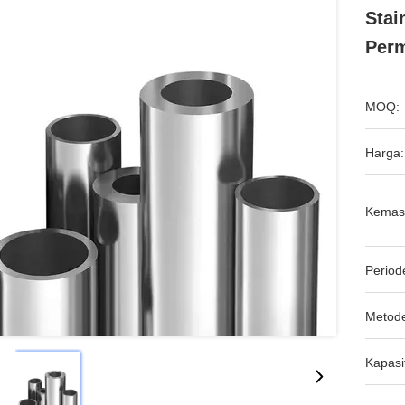
Stai
Per
MOQ:
Harga:
Kemas
Period
Metod
Kapasi