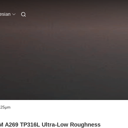
esian
0,25μm
 A269 TP316L Ultra-Low Roughness