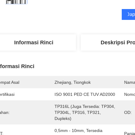
Dap
Informasi Rinci
Deskripsi Pr
nformasi Rinci
empat Asal
Zhejiang, Tiongkok
Nama
rtifikasi
ISO 9001 PED CE TUV AD2000
Nomo
TP316L (juga Tersedia: TP304, 
ahan:
TP304L, TP316, TP321, 
OD:
Dupleks)
0,5mm - 10mm, Tersedia 
T:
Panja