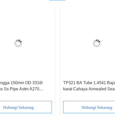
ingga 150mm OD 3316l
TP321 BA Tube 1.4541 Baja
s Ss Pipe Astm A270
karat Cahaya Annealed Se
Bright Anneal
Metric Tubing 154MM
Hubungi Sekarang
Hubungi Sekarang