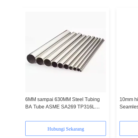
ASTM
6MM sampai 630MM Steel Tubing
10mm h
BA Tube ASME SA269 TP316L
Seamles
Annealed Stainless Tubing
Tp316l 
Hubungi Sekarang