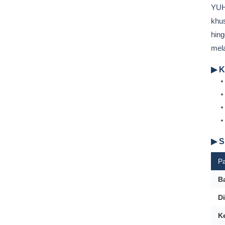
YUH
khus
hing
mela
▶ K
▶ S
P
B
Di
K