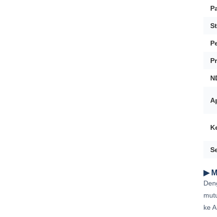
P
S
P
P
N
Ap
K
Se
▶ M
Deng
mutu
ke A