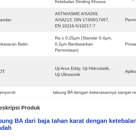
Ketebalan Dinding Khusus
ASTM/ASME A/SA269, 
tandar:
A/SA213, DIN 17458/17457, 
Permu
EN 10216-5/10217-7
Ra ≤ 0,25μm (standar 0,4μm, 
ekasaran Batin:
0,2μm Berdasarkan 
Prose
Permintaan)
Uji Arus Eddy, Uji Hidrostatik, 
DT:
Aplika
Uji Ultrasonik
enyoroti:
tabung BA dengan kekerasannya sangat r
eskripsi Produk
bung BA dari baja tahan karat dengan ketebala
ndah