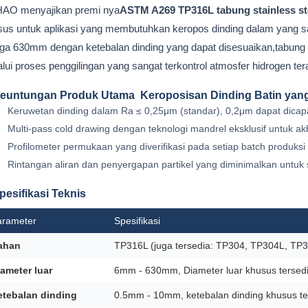
AO menyajikan premi nya
ASTM A269 TP316L tabung stainless ste
us untuk aplikasi yang membutuhkan keropos dinding dalam yang sa
ga 630mm dengan ketebalan dinding yang dapat disesuaikan,tabung 
lui proses penggilingan yang sangat terkontrol atmosfer hidrogen ter
euntungan Produk Utama ️ Keroposisan Dinding Batin ya
Keruwetan dinding dalam Ra ≤ 0,25μm (standar), 0,2μm dapat dicap
Multi-pass cold drawing dengan teknologi mandrel eksklusif untuk ak
Profilometer permukaan yang diverifikasi pada setiap batch produks
Rintangan aliran dan penyergapan partikel yang diminimalkan untuk
pesifikasi Teknis
arameter
Spesifikasi
ahan
TP316L (juga tersedia: TP304, TP304L, TP3
ameter luar
6mm - 630mm, Diameter luar khusus tersed
etebalan dinding
0.5mm - 10mm, ketebalan dinding khusus te