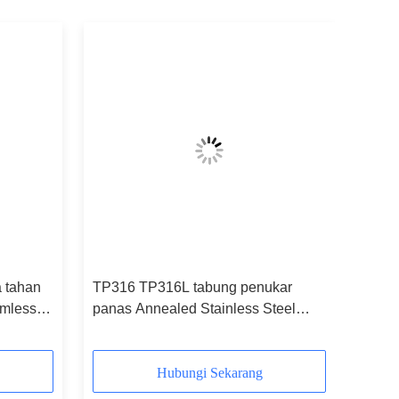
 tahan
TP316 TP316L tabung penukar
amless
panas Annealed Stainless Steel
Tubing tahan asam
Hubungi Sekarang