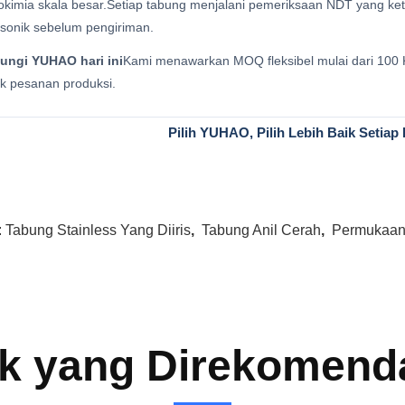
okimia skala besar.Setiap tabung menjalani pemeriksaan NDT yang keta
asonik sebelum pengiriman.
ungi YUHAO hari ini
Kami menawarkan MOQ fleksibel mulai dari 100 
k pesanan produksi.
Pilih YUHAO, Pilih Lebih Baik Se
:
Tabung Stainless Yang Diiris
,
Tabung Anil Cerah
,
Permukaan
k yang Direkomend