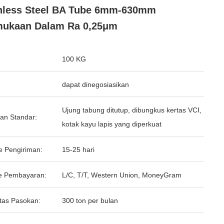
nless Steel BA Tube 6mm-630mm
mukaan Dalam Ra 0,25μm
100 KG
dapat dinegosiasikan
Ujung tabung ditutup, dibungkus kertas VCI,
an Standar:
kotak kayu lapis yang diperkuat
e Pengiriman:
15-25 hari
e Pembayaran:
L/C, T/T, Western Union, MoneyGram
tas Pasokan:
300 ton per bulan