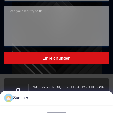
Einreichungen
Nein, nicht wirklich.81, LIUZHAI SECTION, LUODONG
SOUTH ROAD, YONGZHONG STREET, Bezirk
Adresse
Summer
Longwan, WENZHOU, CHINA