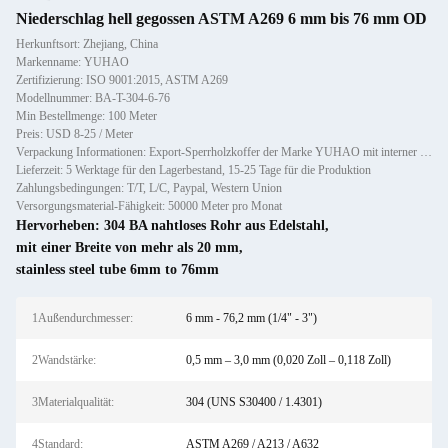
Niederschlag hell gegossen ASTM A269 6 mm bis 76 mm OD
Herkunftsort: Zhejiang, China
Markenname: YUHAO
Zertifizierung: ISO 9001:2015, ASTM A269
Modellnummer: BA-T-304-6-76
Min Bestellmenge: 100 Meter
Preis: USD 8-25 / Meter
Verpackung Informationen: Export-Sperrholzkoffer der Marke YUHAO mit interner Schaumstoffpolsterung und wasserdichter Verpacku
Lieferzeit: 5 Werktage für den Lagerbestand, 15-25 Tage für die Produktion
Zahlungsbedingungen: T/T, L/C, Paypal, Western Union
Versorgungsmaterial-Fähigkeit: 50000 Meter pro Monat
Hervorheben:
304 BA nahtloses Rohr aus Edelstahl
,
mit einer Breite von mehr als 20 mm
,
stainless steel tube 6mm to 76mm
1Außendurchmesser:
6 mm - 76,2 mm (1/4" - 3")
2Wandstärke:
0,5 mm – 3,0 mm (0,020 Zoll – 0,118 Zoll)
3Materialqualität:
304 (UNS S30400 / 1.4301)
4Standard:
ASTM A269 / A213 / A632