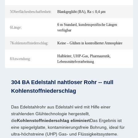
5Oberflächenbeschaffenheit:
Blankgeglüht (BA), Ra ≤ 0,4 μm
6 m Standard, kundenspezifische Längen
6Länge:
verfügbar
7Kohlenstoffniederschlag:
Keine – Glühen in kontrollierter Atmosphäre
Halbleiter, UHP-Gas, Pharmazeutik,
8Anwendung:
Lebensmittelverarbeitung
304 BA Edelstahl nahtloser Rohr -- null
Kohlenstoffniederschlag
Das Edelstahlrohr aus Edelstahl wird mit Hilfe einer
strahlenden Glühtechnologie hergestellt,
die
Kohlenstoffniederschlag eliminiert
Das Ergebnis ist
eine spiegelglatte, kontaminierungsfreie Bohrung, ideal für
ultra-höchstreine (UHP) Gas- und Flüssigkeitssysteme.