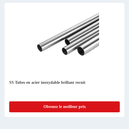
SS Tubes en acier inoxydable brillant recuit
T
T
Obtenez le meilleur prix