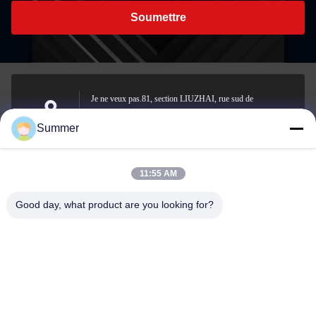
Soumettre
Je ne veux pas.81, section LIUZHAI, rue sud de
LUODONG, rue YONGZHONG, district de LONGWAN,
Adresse
Summer
WENZHOU, CHINE
11:55 AM
sale2@zhejiangyuhao.com
Good day, what product are you looking for?
Email
0086-577-86370073
Téléphone