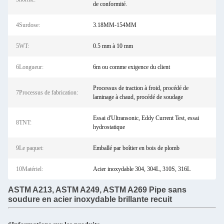
de conformité.
4Surdose:
3.18MM-154MM
5WT:
0.5 mm à 10 mm
6Longueur:
6m ou comme exigence du client
Processus de traction à froid, procédé de
7Processus de fabrication:
laminage à chaud, procédé de soudage
Essai d'Ultransonic, Eddy Current Test, essai
8TNT:
hydrostatique
9Le paquet:
Emballé par boîtier en bois de plomb
10Matériel:
Acier inoxydable 304, 304L, 310S, 316L
ASTM A213, ASTM A249, ASTM A269 Pipe sans
soudure en acier inoxydable brillante recuit