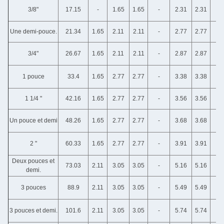
3/8"
17.15
-
1.65
1.65
-
2.31
2.31
Une demi-pouce.
21.34
1.65
2.11
2.11
-
2.77
2.77
3/4"
26.67
1.65
2.11
2.11
-
2.87
2.87
1 pouce
33.4
1.65
2.77
2.77
-
3.38
3.38
1 1/4 "
42.16
1.65
2.77
2.77
-
3.56
3.56
Un pouce et demi
48.26
1.65
2.77
2.77
-
3.68
3.68
2 "
60.33
1.65
2.77
2.77
-
3.91
3.91
Deux pouces et
73.03
2.11
3.05
3.05
-
5.16
5.16
demi.
3 pouces
88.9
2.11
3.05
3.05
-
5.49
5.49
3 pouces et demi.
101.6
2.11
3.05
3.05
-
5.74
5.74