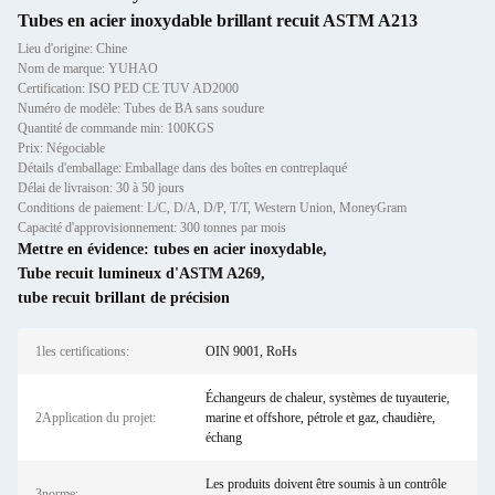
Tubes en acier inoxydable brillant recuit ASTM A213
Lieu d'origine: Chine
Nom de marque: YUHAO
Certification: ISO PED CE TUV AD2000
Numéro de modèle: Tubes de BA sans soudure
Quantité de commande min: 100KGS
Prix: Négociable
Détails d'emballage: Emballage dans des boîtes en contreplaqué
Délai de livraison: 30 à 50 jours
Conditions de paiement: L/C, D/A, D/P, T/T, Western Union, MoneyGram
Capacité d'approvisionnement: 300 tonnes par mois
Mettre en évidence:
tubes en acier inoxydable
,
Tube recuit lumineux d'ASTM A269
,
tube recuit brillant de précision
1les certifications:
OIN 9001, RoHs
Échangeurs de chaleur, systèmes de tuyauterie,
2Application du projet:
marine et offshore, pétrole et gaz, chaudière,
échang
Les produits doivent être soumis à un contrôle
3norme: