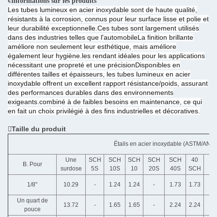
¢Informations sur les produits
Les tubes lumineux en acier inoxydable sont de haute qualité,
résistants à la corrosion, connus pour leur surface lisse et polie et
leur durabilité exceptionnelle.Ces tubes sont largement utilisés
dans des industries telles que l'automobileLa finition brillante
améliore non seulement leur esthétique, mais améliore
également leur hygiène.les rendant idéales pour les applications
nécessitant une propreté et une précisionDisponibles en
différentes tailles et épaisseurs, les tubes lumineux en acier
inoxydable offrent un excellent rapport résistance/poids, assurant
des performances durables dans des environnements
exigeants.combiné à de faibles besoins en maintenance, ce qui
en fait un choix privilégié à des fins industrielles et décoratives.
Taille du produit
Étails en acier inoxydable (ASTM/ANSI
Une
SCH
SCH
SCH
SCH
SCH
40
B. Pour
surdose
5S
10S
10
20S
40S
SCH
1/8"
10.29
-
1.24
1.24
-
1.73
1.73
Un quart de
13.72
-
1.65
1.65
-
2.24
2.24
pouce