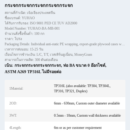
กระจกกระจกกระจกกระจกกระจก
สถานที่กำเนิด: เจ้อเจียงประเทศจีน
ชื่อแบรนด์: YUHAO
ได้รับการรับรอง: ISO 9001 PED CE TUV AD2000
Model Number: YUHAO-BA-MB-001
จำนวนสั่งซื้อขั้นต่ำ: 100 กก
ราคา: โปร่ง
Packaging Details: Individual anti-static PE wrapping, export-grade plywood cases with moisture barrier
เวลาการส่งมอบ: 15-25 วัน
เงื่อนไขการชำระเงิน: L/C, T/T, เวสเทิร์นยูเนี่ยน, MoneyGram
สามารถในการผลิต: 300 ตันต่อเดือน
เน้น:
กระจกกระจกกระจกกระจก
,
ท่อ BA ขนาด 0 อ๊อกไซด์
,
ASTM A269 TP316L ไม่มีรอยต่อ
TP316L (also available: TP304, TP304L,
1Material:
TP316, TP321, Duplex)
2OD:
6mm - 630mm, Custom outer diameter available
3WT:
0.5mm - 10mm, Custom wall thickness available
4Length:
6m or as per customer requirement