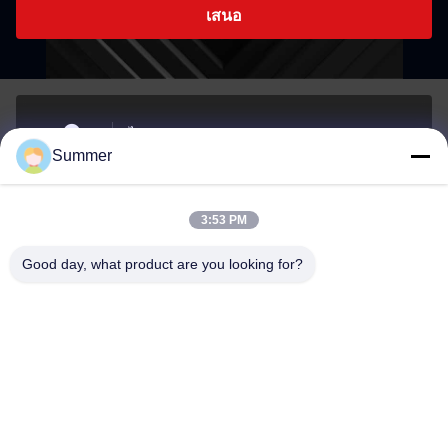
เสนอ
ไม่81, LIUZHAI SECTION, LUODONG SOUTH ROAD,
Summer
YONGZHONG STREET, เขต Longwan, WENZHOU, จีน
ที่อยู่
3:53 PM
sale2@zhejiangyuhao.com
Good day, what product are you looking for?
อีเมล
0086-577-86370073
โทรศัพท์