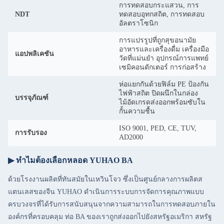
การทดสอบกระแสวน, การ
NDT
ทดสอบอุทกสถิต, การทดสอบ
อัลตราโซนิก
การแปรรูปที่ถูกสุขอนามัย
อาหารและเครื่องดื่ม เครื่องมือ
แอปพลิเคชัน
วัดที่แม่นยำ อุปกรณ์การแพทย์
เซมิคอนดักเตอร์ การก่อสร้าง
ห่อแยกกันด้วยฟิล์ม PE ป้องกัน
ไฟฟ้าสถิต ปิดผนึกในกล่อง
บรรจุภัณฑ์
ไม้อัดเกรดส่งออกพร้อมซับใน
กั้นความชื้น
ISO 9001, PED, CE, TUV,
การรับรอง
AD2000
▶ ทำไมต้องเลือกหลอด YUHAO BA
ด้วยโรงงานผลิตที่ทันสมัยในเหวินโจว ซึ่งเป็นศูนย์กลางการผลิตส
แตนเลสของจีน YUHAO ดำเนินการระบบการจัดการคุณภาพแบบ
ครบวงจรที่ได้รับการสนับสนุนจากความสามารถในการทดสอบภายใน
องค์กรที่ครอบคลุม ท่อ BA ของเราถูกส่งออกไปยังสหรัฐอเมริกา สหรัฐ