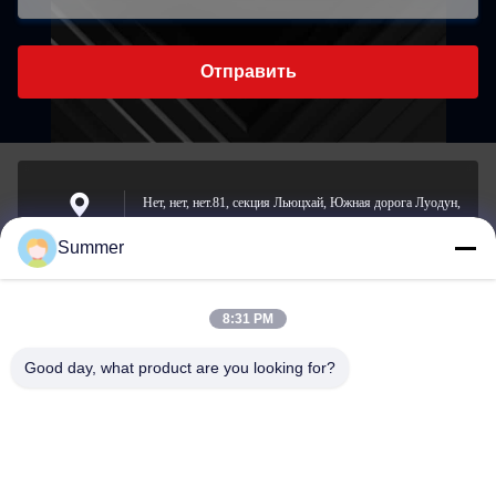
Отправить
Нет, нет, нет.81, секция Льюцхай, Южная дорога Луодун,
улица Йонгчхон, район Лонгван, Вэнчжоу, Китай
Адрес
Summer
8:31 PM
sale2@zhejiangyuhao.com
Электронная
Good day, what product are you looking for?
почта
0086-577-86370073