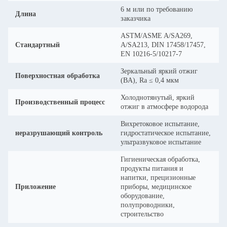
6 м или по требованию
Длина
заказчика
ASTM/ASME A/SA269,
Стандартный
A/SA213, DIN 17458/17457,
EN 10216-5/10217-7
Зеркальный яркий отжиг
Поверхностная обработка
(BA), Ra ≤ 0,4 мкм
Холоднотянутый, яркий
Производственный процесс
отжиг в атмосфере водорода
Вихретоковое испытание,
неразрушающий контроль
гидростатическое испытание,
ультразвуковое испытание
Гигиеническая обработка,
продукты питания и
напитки, прецизионные
Приложение
приборы, медицинское
оборудование,
полупроводники,
строительство