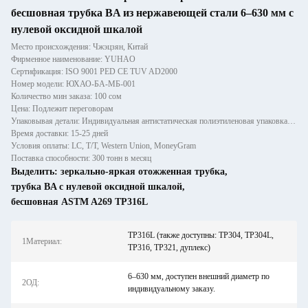
бесшовная трубка BA из нержавеющей стали 6–630 мм с
нулевой оксидной шкалой
Место происхождения: Чжэцзян, Китай
Фирменное наименование: YUHAO
Сертификация: ISO 9001 PED CE TUV AD2000
Номер модели: ЮХАО-БА-МБ-001
Количество мин заказа: 100 сом
Цена: Подлежит переговорам
Упаковывая детали: Индивидуальная антистатическая полиэтиленовая упаковка, ящики из экспортной фанеры с влагозащитой.
Время доставки: 15-25 дней
Условия оплаты: LC, T/T, Western Union, MoneyGram
Поставка способности: 300 тонн в месяц
Выделить:
зеркально-яркая отожженная трубка
,
трубка BA с нулевой оксидной шкалой
,
бесшовная ASTM A269 TP316L
TP316L (также доступны: TP304, TP304L,
1Материал:
TP316, TP321, дуплекс)
6–630 мм, доступен внешний диаметр по
2ОД:
индивидуальному заказу.