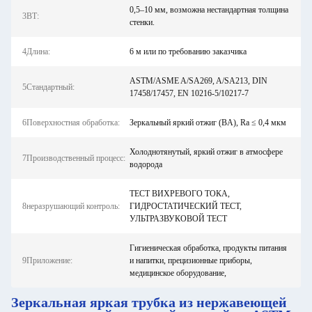
0,5–10 мм, возможна нестандартная толщина
3ВТ:
стенки.
4Длина:
6 м или по требованию заказчика
ASTM/ASME A/SA269, A/SA213, DIN
5Стандартный:
17458/17457, EN 10216-5/10217-7
6Поверхностная обработка:
Зеркальный яркий отжиг (BA), Ra ≤ 0,4 мкм
Холоднотянутый, яркий отжиг в атмосфере
7Производственный процесс:
водорода
ТЕСТ ВИХРЕВОГО ТОКА,
8неразрушающий контроль:
ГИДРОСТАТИЧЕСКИЙ ТЕСТ,
УЛЬТРАЗВУКОВОЙ ТЕСТ
Гигиеническая обработка, продукты питания
9Приложение:
и напитки, прецизионные приборы,
медицинское оборудование,
Зеркальная яркая трубка из нержавеющей