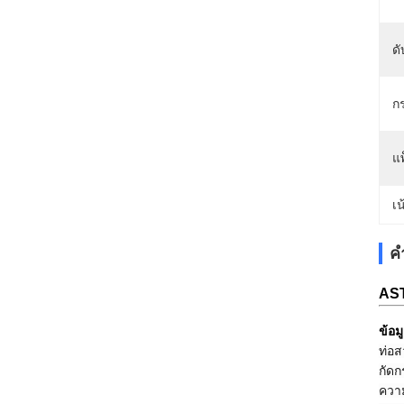
ดั
ก
แพ
เน
ค
AST
ข้อม
ท่อส
กัดก
ความ