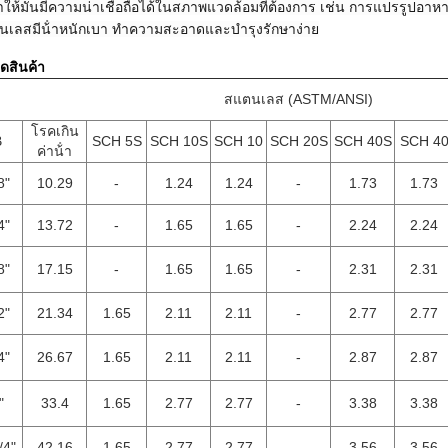
ําให้มันมีความน่าเชื่อถือได้ในสภาพแวดล้อมที่ต้องการ เช่น การแปรรูปอ
เลสมีน้ําหนักเบา ทําความสะอาดและบํารุงรักษาง่าย
ดสินค้า
สแตนเลส (ASTM/ANSI)
โรคเกิน
B
SCH 5S
SCH 10S
SCH 10
SCH 20S
SCH 40S
SCH 4
ค่าน้ํา
8"
10.29
-
1.24
1.24
-
1.73
1.73
4"
13.72
-
1.65
1.65
-
2.24
2.24
8"
17.15
-
1.65
1.65
-
2.31
2.31
2"
21.34
1.65
2.11
2.11
-
2.77
2.77
4"
26.67
1.65
2.11
2.11
-
2.87
2.87
"
33.4
1.65
2.77
2.77
-
3.38
3.38
/4"
42.16
1.65
2.77
2.77
-
3.56
3.56