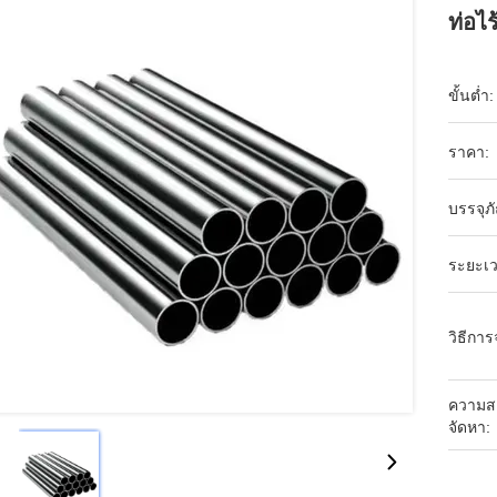
ท่อไ
ขั้นต่ำ:
ราคา:
บรรจุภ
ระยะเว
วิธีการ
ความส
จัดหา: