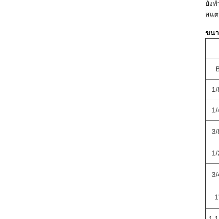
ยังท
สแตน
ขนา
1/
1/
3/
1/
3/
1
1 1