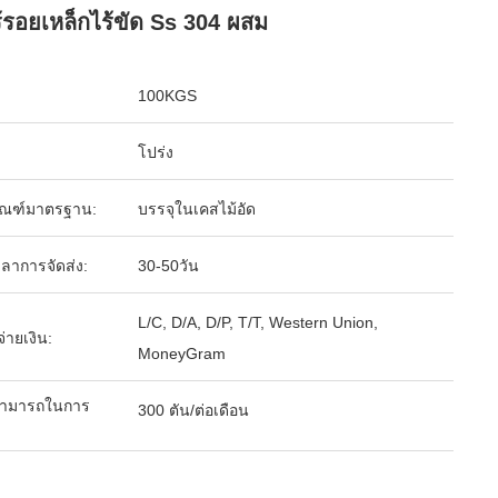
ร้รอยเหล็กไร้ขัด Ss 304 ผสม
100KGS
โปร่ง
ัณฑ์มาตรฐาน:
บรรจุในเคสไม้อัด
ลาการจัดส่ง:
30-50วัน
L/C, D/A, D/P, T/T, Western Union,
จ่ายเงิน:
MoneyGram
ามารถในการ
300 ตัน/ต่อเดือน