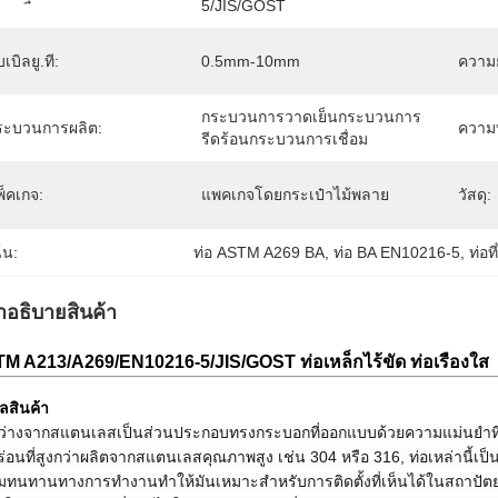
5/JIS/GOST
บเบิลยู.ที:
0.5mm-10mm
ความ
กระบวนการวาดเย็นกระบวนการ
ระบวนการผลิต:
ความ
รีดร้อนกระบวนการเชื่อม
็คเกจ:
แพคเกจโดยกระเป๋าไม้พลาย
วัสดุ:
้น:
ท่อ ASTM A269 BA
, 
ท่อ BA EN10216-5
, 
ท่อ
ําอธิบายสินค้า
M A213/A269/EN10216-5/JIS/GOST ท่อเหล็กไร้ขัด ท่อเรืองใส
ูลสินค้า
ว่างจากสแตนเลสเป็นส่วนประกอบทรงกระบอกที่ออกแบบด้วยความแม่นยําที่ร
ร่อนที่สูงกว่าผลิตจากสแตนเลสคุณภาพสูง เช่น 304 หรือ 316, ท่อเหล่านี้เ
ทนทานทางการทํางานทําให้มันเหมาะสําหรับการติดตั้งที่เห็นได้ในสถาป