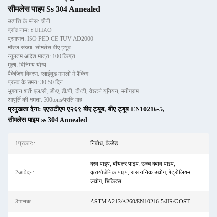
सीमलेस पाइप Ss 304 Annealed
उत्पत्ति के प्लेस: चीनी
ब्रांड नाम: YUHAO
प्रमाणन: ISO PED CE TUV AD2000
मॉडल संख्या: सीमलेस बीए ट्यूब
न्यूनतम आदेश मात्रा: 100 किग्रा
मूल्य: विनिमय योग्य
पैकेजिंग विवरण: प्लाईवुड मामलों में पैकिंग
प्रसव के समय: 30-50 दिन
भुगतान शर्तें: एल/सी, डी/ए, डी/पी, टी/टी, वेस्टर्न यूनियन, मनीग्राम
आपूर्ति की क्षमता: 300tons/प्रति माह
प्रमुखता देना:
एएसटीएम ए२६९ बीए ट्यूब
,
बीए ट्यूब EN10216-5
,
सीमलेस पाइप ss 304 Annealed
1प्रकारः:
निर्बाध, वेल्डेड
द्रव पाइप, बॉयलर पाइप, उच्च दबाव पाइप,
2आवेदन:
क्रायोजेनिक पाइप, रासायनिक उद्योग, पेट्रोलियम
उद्योग, चिकित्स
3मानक:
ASTM A213/A269/EN10216-5/JIS/GOST