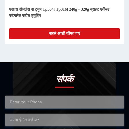
एसएस सीमलेस बा ट्यूब Tp304l Tp316l 240g - 320g ब्राइट एनील्ड
स्टेनलेस स्टील ट्यूबिंग
सबसे अच्छी कीमत पाएं
संपर्क