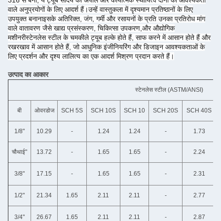
316 से बना, ये ट्यूब सौंदर्य की अपील और कार्यात्मक स्थायित्व दोनों की आवश्यकता
वाले अनुप्रयोगों के लिए आदर्श हैं।उन्हें वास्तुकला में दृश्यमान प्रतिष्ठानों के लिए
उपयुक्त बनानाइसके अतिरिक्त, जंग, गर्मी और रसायनों के प्रति उनका प्रतिरोध मांग
वाले वातावरण जैसे खाद्य प्रसंस्करण, चिकित्सा उपकरण,और औद्योगिक
मशीनरीस्टेनलेस स्टील के चमकीले ट्यूब हल्के होते हैं, साफ करने में आसान होते हैं और
रखरखाव में आसान होते हैं, जो आधुनिक इंजीनियरिंग और डिजाइन आवश्यकताओं के
लिए प्रदर्शन और दृश्य लालित्य का एक आदर्श मिश्रण प्रदान करते हैं।
उत्पाद का आकार
स्टेनलेस स्टील (ASTM/ANSI)
बी
ओवरडोज
SCH 5S
SCH 10S
SCH 10
SCH 20S
SCH 40S
1/8"
10.29
-
1.24
1.24
-
1.73
चौथाई"
13.72
-
1.65
1.65
-
2.24
3/8"
17.15
-
1.65
1.65
-
2.31
1/2"
21.34
1.65
2.11
2.11
-
2.77
3/4"
26.67
1.65
2.11
2.11
-
2.87