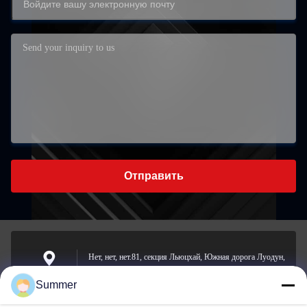
Отправить
Нет, нет, нет.81, секция Льюцхай, Южная дорога Луодун,
улица Йонгчхон, район Лонгван, Вэнчжоу, Китай
Адрес
Summer