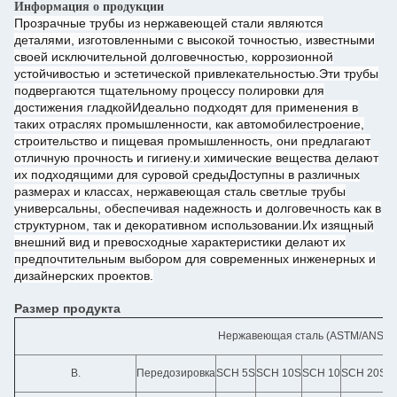
Информация о продукции
Прозрачные трубы из нержавеющей стали являются
деталями, изготовленными с высокой точностью, известными
своей исключительной долговечностью, коррозионной
устойчивостью и эстетической привлекательностью.Эти трубы
подвергаются тщательному процессу полировки для
достижения гладкойИдеально подходят для применения в
таких отраслях промышленности, как автомобилестроение,
строительство и пищевая промышленность, они предлагают
отличную прочность и гигиену.и химические вещества делают
их подходящими для суровой средыДоступны в различных
размерах и классах, нержавеющая сталь светлые трубы
универсальны, обеспечивая надежность и долговечность как в
структурном, так и декоративном использовании.Их изящный
внешний вид и превосходные характеристики делают их
предпочтительным выбором для современных инженерных и
дизайнерских проектов.
Размер продукта
Нержавеющая сталь (ASTM/ANSI)
В.
Передозировка
SCH 5S
SCH 10S
SCH 10
SCH 20S
S