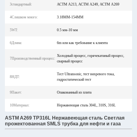
3стандартный:
АСТМ A213, АСТМ A249, АСТМ A269
4Слишком много:
3.18MM-154MM
5WT:
0.5 мм-10 мм
6Длина:
6m или как требование к клиента
Холодный процесс, горячекатаный процесс,
7Производственный процесс:
сварный процесс
Тест Ultransonic, тест вихревого тока,
8НДТ:
гидростатический тест
9Пакет:
Опакованный из плита
10Материал:
Нержавеющая сталь 304L, 310S, 316L
ASTM A269 TP316L Нержавеющая сталь Светлая
прожектованная SMLS трубка для нефти и газа