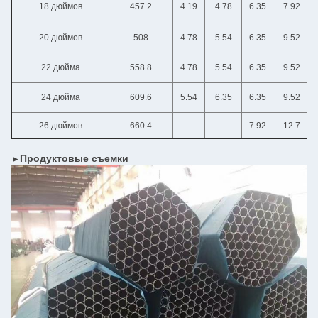
18 дюймов
457.2
4.19
4.78
6.35
7.92
20 дюймов
508
4.78
5.54
6.35
9.52
22 дюйма
558.8
4.78
5.54
6.35
9.52
24 дюйма
609.6
5.54
6.35
6.35
9.52
26 дюймов
660.4
-
7.92
12.7
Продуктовые съемки
►