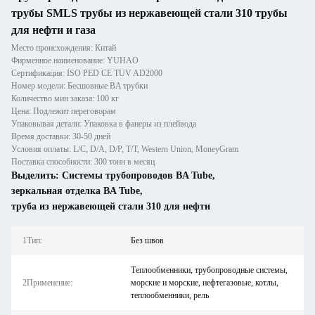
трубы SMLS трубы из нержавеющей стали 310 трубы
для нефти и газа
Место происхождения: Китай
Фирменное наименование: YUHAO
Сертификация: ISO PED CE TUV AD2000
Номер модели: Бесшовные BA трубки
Количество мин заказа: 100 кг
Цена: Подлежит переговорам
Упаковывая детали: Упаковка в фанеры из плейвода
Время доставки: 30-50 дней
Условия оплаты: L/C, D/A, D/P, T/T, Western Union, MoneyGram
Поставка способности: 300 тонн в месяц
Выделить:
Системы трубопроводов BA Tube
,
зеркальная отделка BA Tube
,
труба из нержавеющей стали 310 для нефти
1Тип:
Без швов
Теплообменники, трубопроводные системы,
2Применение:
морские и морские, нефтегазовые, котлы,
теплообменники, рель