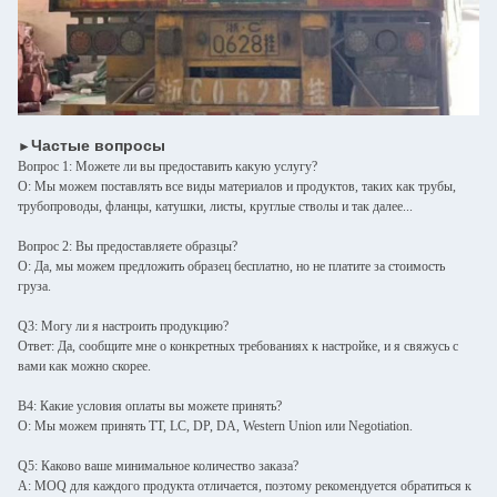
Частые вопросы
►
Вопрос 1: Можете ли вы предоставить какую услугу?
О: Мы можем поставлять все виды материалов и продуктов, таких как трубы,
трубопроводы, фланцы, катушки, листы, круглые стволы и так далее...
Вопрос 2: Вы предоставляете образцы?
О: Да, мы можем предложить образец бесплатно, но не платите за стоимость
груза.
Q3: Могу ли я настроить продукцию?
Ответ: Да, сообщите мне о конкретных требованиях к настройке, и я свяжусь с
вами как можно скорее.
В4: Какие условия оплаты вы можете принять?
О: Мы можем принять TT, LC, DP, DA, Western Union или Negotiation.
Q5: Каково ваше минимальное количество заказа?
A: MOQ для каждого продукта отличается, поэтому рекомендуется обратиться к