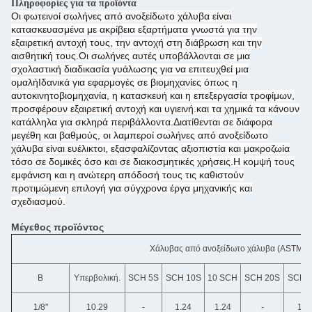
Πληροφορίες για τα προϊόντα
Οι φωτεινοί σωλήνες από ανοξείδωτο χάλυβα είναι
κατασκευασμένα με ακρίβεια εξαρτήματα γνωστά για την
εξαιρετική αντοχή τους, την αντοχή στη διάβρωση και την
αισθητική τους.Οι σωλήνες αυτές υποβάλλονται σε μια
σχολαστική διαδικασία γυάλωσης για να επιτευχθεί μια
ομαλήΙδανικά για εφαρμογές σε βιομηχανίες όπως η
αυτοκινητοβιομηχανία, η κατασκευή και η επεξεργασία τροφίμων,
προσφέρουν εξαιρετική αντοχή και υγιεινή.και τα χημικά τα κάνουν
κατάλληλα για σκληρά περιβάλλοντα.Διατίθενται σε διάφορα
μεγέθη και βαθμούς, οι λαμπεροί σωλήνες από ανοξείδωτο
χάλυβα είναι ευέλικτοι, εξασφαλίζοντας αξιοπιστία και μακροζωία
τόσο σε δομικές όσο και σε διακοσμητικές χρήσεις.Η κομψή τους
εμφάνιση και η ανώτερη απόδοσή τους τις καθιστούν
προτιμώμενη επιλογή για σύγχρονα έργα μηχανικής και
σχεδιασμού.
Μέγεθος προϊόντος
Χάλυβας από ανοξείδωτο χάλυβα (ASTM/A
Β
Υπερβολική.
SCH 5S
SCH 10S
10 SCH
SCH 20S
SCH 
1/8"
10.29
-
1.24
1.24
-
1.7