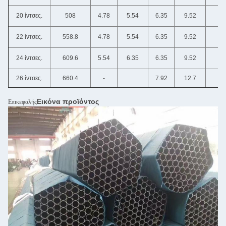
20 ίντσες.
508
4.78
5.54
6.35
9.52
-
22 ίντσες.
558.8
4.78
5.54
6.35
9.52
-
24 ίντσες.
609.6
5.54
6.35
6.35
9.52
-
26 ίντσες.
660.4
-
7.92
12.7
-
Εικόνα προϊόντος
Επικεφαλής