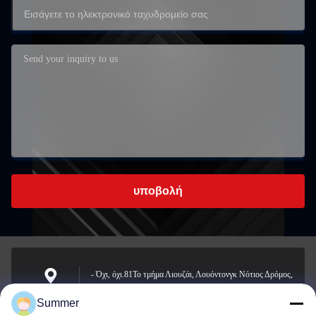
υποβολή
- Όχι, όχι.81Το τμήμα Λιουζάι, Λουόντονγκ Νότιος Δρόμος,
οδός Γιόνγκζονγκ, περιοχή Λονγκουάν, Βενζού, Κίνα
Διεύθυνση
Summer