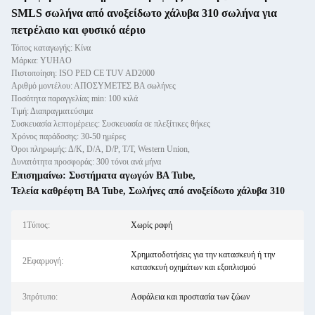
SMLS σωλήνα από ανοξείδωτο χάλυβα 310 σωλήνα για
πετρέλαιο και φυσικό αέριο
Τόπος καταγωγής: Κίνα
Μάρκα: YUHAO
Πιστοποίηση: ISO PED CE TUV AD2000
Αριθμό μοντέλου: ΑΠΟΣΥΜΕΤΕΣ ΒΑ σωλήνες
Ποσότητα παραγγελίας min: 100 κιλά
Τιμή: Διαπραγματεύσιμα
Συσκευασία λεπτομέρειες: Συσκευασία σε πλεξίτικες θήκες
Χρόνος παράδοσης: 30-50 ημέρες
Όροι πληρωμής: Δ/Κ, D/Α, D/P, T/T, Western Union,
Δυνατότητα προσφοράς: 300 τόνοι ανά μήνα
Επισημαίνω:
Συστήματα αγωγών BA Tube
,
Τελεία καθρέφτη BA Tube
,
Σωλήνες από ανοξείδωτο χάλυβα 310
1Τύπος:
Χωρίς ραφή
Χρηματοδοτήσεις για την κατασκευή ή την
2Εφαρμογή:
κατασκευή οχημάτων και εξοπλισμού
3πρότυπο:
Ασφάλεια και προστασία των ζώων