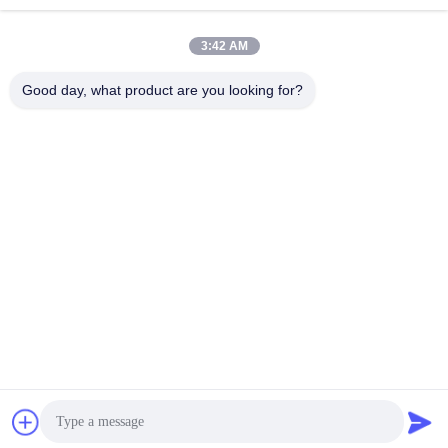
3:42 AM
sale2@zhejiangyuhao.com
Ηλεκτρονικό
Good day, what product are you looking for?
ταχυδρομείο
0086-577-86370073
Τηλέφωνο
Zhejiang Yuhao Stainless Steel Co., Ltd
Πάρτε την καλύτερη τιμή
Συνομιλία τώρα
Συνομιλία τώρα
Zhejiang Yuhao Stainless Steel Co., Ltd