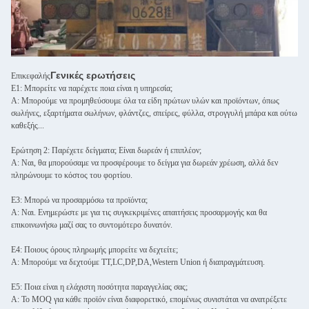
Γενικές ερωτήσεις
Επικεφαλής
Ε1: Μπορείτε να παρέχετε ποια είναι η υπηρεσία;
Α: Μπορούμε να προμηθεύσουμε όλα τα είδη πρώτων υλών και προϊόντων, όπως
σωλήνες, εξαρτήματα σωλήνων, φλάντζες, σπείρες, φύλλα, στρογγυλή μπάρα και ούτω
καθεξής...
Ερώτηση 2: Παρέχετε δείγματα; Είναι δωρεάν ή επιπλέον;
Α: Ναι, θα μπορούσαμε να προσφέρουμε το δείγμα για δωρεάν χρέωση, αλλά δεν
πληρώνουμε το κόστος του φορτίου.
Ε3: Μπορώ να προσαρμόσω τα προϊόντα;
Α: Ναι. Ενημερώστε με για τις συγκεκριμένες απαιτήσεις προσαρμογής και θα
επικοινωνήσω μαζί σας το συντομότερο δυνατόν.
Ε4: Ποιους όρους πληρωμής μπορείτε να δεχτείτε;
Α: Μπορούμε να δεχτούμε TT,LC,DP,DA,Western Union ή διαπραγμάτευση.
Ε5: Ποια είναι η ελάχιστη ποσότητα παραγγελίας σας;
Α: Το MOQ για κάθε προϊόν είναι διαφορετικό, επομένως συνιστάται να ανατρέξετε