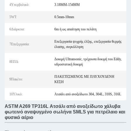
4Υπερβολικό:
3.18MM-154MM
5WT:
0.5mm-10mm
6Διάρκεια:
6m ή ως απαίτηση του πελάτη
Επεξεργασία ψυχρής έλξης, επεξεργασία θερμής
7Επεξεργασία:
έλασης, συγκόλληση
Δοκιμή Ultransonic, τρέχουσα δοκιμή του Eddy,
8ΕΠΔ:
υδροστατική δοκιμή
ΠΑΚΕΤΕΣΜΕΝΟΣ ΜΕ ΠΛΥΧΟΥΔΕΝΗ
9Πακέτο:
ΚΕΣΗ
10Υλικό:
Ατσάλι από ανοξείδωτο 304, 304L, 310S, 316L
ASTM A269 TP316L Ατσάλι από ανοξείδωτο χάλυβα
φωτεινό αναψυγμένο σωλήνα SMLS για πετρέλαιο και
φυσικό αέριο