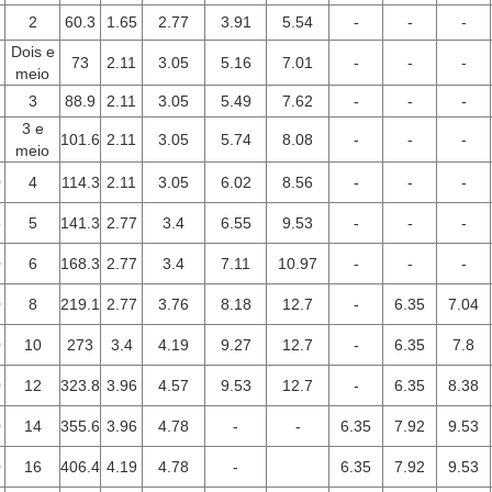
2
60.3
1.65
2.77
3.91
5.54
-
-
-
Dois e
73
2.11
3.05
5.16
7.01
-
-
-
meio
3
88.9
2.11
3.05
5.49
7.62
-
-
-
3 e
101.6
2.11
3.05
5.74
8.08
-
-
-
meio
0
4
114.3
2.11
3.05
6.02
8.56
-
-
-
5
5
141.3
2.77
3.4
6.55
9.53
-
-
-
0
6
168.3
2.77
3.4
7.11
10.97
-
-
-
0
8
219.1
2.77
3.76
8.18
12.7
-
6.35
7.04
0
10
273
3.4
4.19
9.27
12.7
-
6.35
7.8
0
12
323.8
3.96
4.57
9.53
12.7
-
6.35
8.38
0
14
355.6
3.96
4.78
-
-
6.35
7.92
9.53
0
16
406.4
4.19
4.78
-
6.35
7.92
9.53