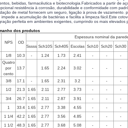
entos, bebidas, farmacêutica e biotecnologia.Fabricados a partir de aç
pcional resistência à corrosão, durabilidade e conformidade com pad
dação de metal fornecem um seguro, ligação à prova de vazamento. p
 impede a acumulação de bactérias e facilita a limpeza fácil.Este coto
gração perfeita em ambientes exigentes, cumprindo os mais elevados p
manho dos produtos
Espessura nominal da pared
NPS
OD
Sssss
Sch10S
Sch405
Escolas
Sch10
Sch20
Sch30
1/8
10.3
-
1.24
1.73
2.41
-
-
-
Quatro
por
13.7
1.65
2.24
3.02
-
-
-
cento
3/8
17.1
-
1.65
2.31
3.2
-
-
-
1/2
21.3
1.65
2.11
2.77
3.73
-
-
-
3/4
26.7
1.65
2.11
2.87
3.91
-
-
-
1
33.4
1.65
2.77
3.38
4.55
-
-
-
1 1/4
42.2
1.65
2.77
3.56
4.85
-
-
-
1 1/2
48.3
1.65
2.77
3.68
5.08
-
-
-