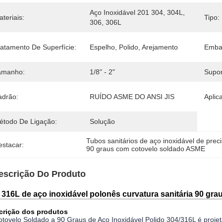
Aço Inoxidável 201 304, 304L, 
teriais:
Tipo:
306, 306L
ratamento De Superfície:
Espelho, Polido, Arejamento
Emba
amanho:
1/8" - 2"
Supor
adrão:
RUÍDO ASME DO ANSI JIS
Aplic
étodo De Ligação:
Solução
Tubos sanitários de aço inoxidável de prec
estacar:
90 graus com cotovelo soldado ASME
escrição Do Produto
 316L de aço inoxidável polonês curvatura sanitária 90 gr
crição dos produtos
tovelo Soldado a 90 Graus de Aço Inoxidável Polido 304/316L é projet