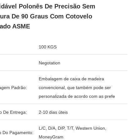
idável Polonês De Precisão Sem
ura De 90 Graus Com Cotovelo
dado ASME
100 KGS
Negotation
Embalagem de caixa de madeira
agem Padrão:
convencional, que também pode ser
personalizada de acordo com as prefe
o De Entrega:
2-10 dias úteis
L/C, D/A, D/P, T/T, Western Union,
o Do Pagamento:
MoneyGram