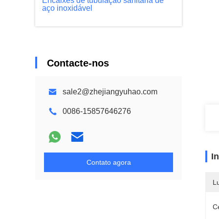
Encaixes de tubulação sanitária de
aço inoxidável
Contacte-nos
sale2@zhejiangyuhao.com
0086-15857646276
I
Contato agora
L
Ce