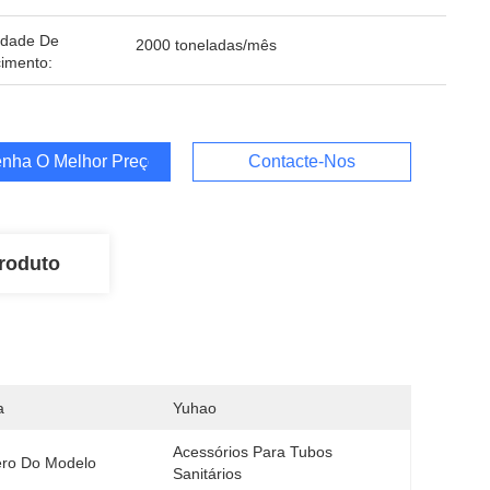
idade De
2000 toneladas/mês
imento:
nha O Melhor Preço
Contacte-Nos
roduto
a
Yuhao
Acessórios Para Tubos 
ro Do Modelo
Sanitários