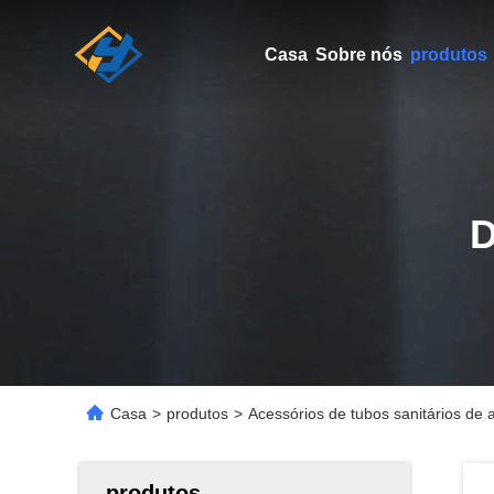
Casa
Sobre nós
produtos
Casa
>
produtos
>
Acessórios de tubos sanitários de
produtos