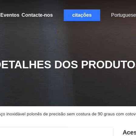
Eventos
Contacte-nos
citações
Portuguese
DETALHES DOS PRODUTO
 aço inoxidável polonês de precisão sem costura de 90 graus com cot
Aces