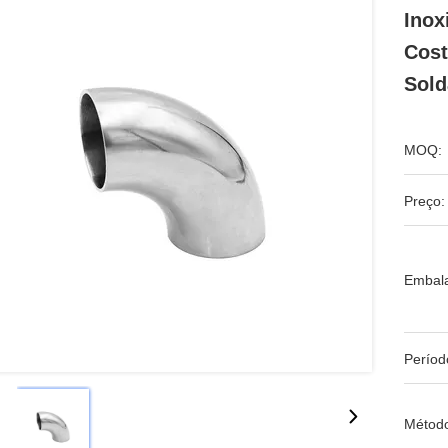
Inox
Cost
Sol
MOQ:
Preço:
Embal
Períod
Métod