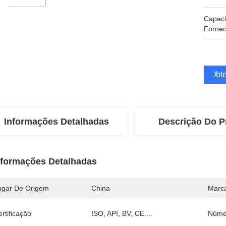
Capac
Fornec
Obte
Informações Detalhadas
Descrição Do P
nformações Detalhadas
ugar De Origem
China
Marc
rtificação
ISO, API, BV, CE ...
Núme