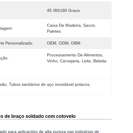
45 /90/180 Graus
Caixa De Madeira, Sacos, 
lagem:
Paletes
te Personalizado:
OEM, ODM, OBM
Processamento De Alimentos, 
ação:
Vinho, Cervejaria, Leite, Bebida
isão
, 
Tubos sanitários de aço inoxidável polacos
, 
aus de braço soldado com cotovelo
ado para aplicações de alta pureza nas indústrias de