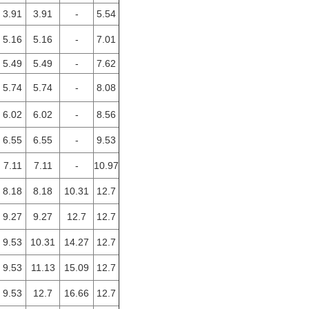
3.91
3.91
-
5.54
5.16
5.16
-
7.01
5.49
5.49
-
7.62
5.74
5.74
-
8.08
6.02
6.02
-
8.56
6.55
6.55
-
9.53
7.11
7.11
-
10.97
8.18
8.18
10.31
12.7
9.27
9.27
12.7
12.7
9.53
10.31
14.27
12.7
9.53
11.13
15.09
12.7
9.53
12.7
16.66
12.7