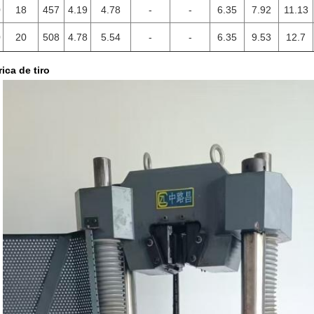
0
18
457
4.19
4.78
-
-
6.35
7.92
11.13
0
20
508
4.78
5.54
-
-
6.35
9.53
12.7
rica de tiro