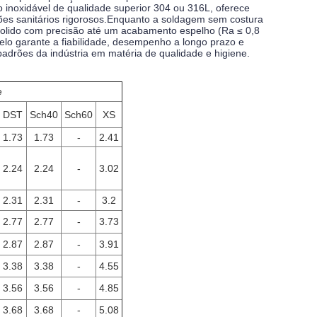
o inoxidável de qualidade superior 304 ou 316L, oferece
rões sanitários rigorosos.Enquanto a soldagem sem costura
olido com precisão até um acabamento espelho (Ra ≤ 0,8
velo garante a fiabilidade, desempenho a longo prazo e
adrões da indústria em matéria de qualidade e higiene.
e
DST
Sch40
Sch60
XS
1.73
1.73
-
2.41
2.24
2.24
-
3.02
2.31
2.31
-
3.2
2.77
2.77
-
3.73
2.87
2.87
-
3.91
3.38
3.38
-
4.55
3.56
3.56
-
4.85
3.68
3.68
-
5.08