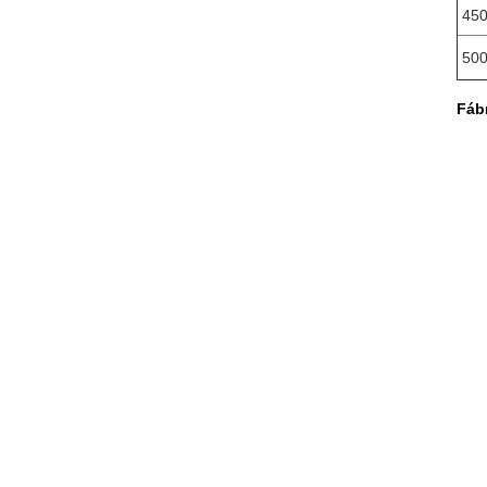
45
50
Fáb