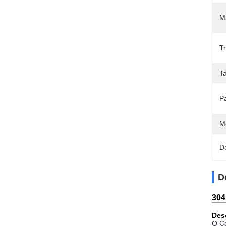
Ma
T
T
P
M
D
D
304
Des
O Co