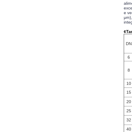
alim
exce
e ve
μm),
inte
¢Ta
DN
6
8
10
15
20
25
32
40