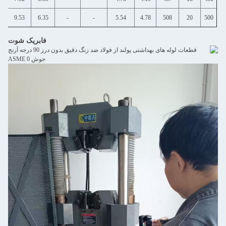
15.09
9.53
12.7
9.53
6.35
-
-
5.54
4.78
‬فابريک شوت