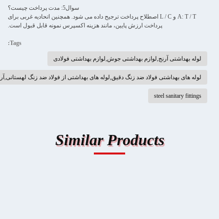
سوال5: مدت پرداخت چیست؟
A: T  و L / C اصطلاح پرداخت ترجیح داده می شود. همچنین اتحادیه غربی برای
خت ارزش پایین، مانند هزینه اکسپرس نمونه قابل قبول است.
Tags:
لوازم بهداشتی جوش,لوازم بهداشتی فولادی
د ضد زنگ دقیق,لوله های بهداشتی از فولاد ضد زنگ لهستانی,آرنج جوش 90 درجه ASME
Similar Produc