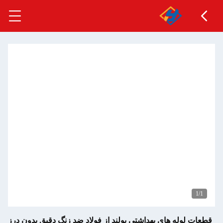
هداشتی پولند از فولاد ضد زنگ دقیق بدون درز