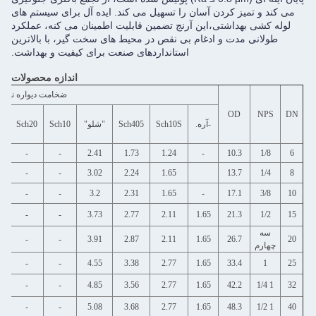
ن آسان را تسهیل می کند. ایده آل برای سیستم های
ی،این آرنج تضمین قابلیت اطمینان می کنه، عملکرد
ادغام بی نقص در محیط های سخت گیر، با بالاترین
استانداردهای صنعت برای کیفیت و بهداشت.
اندازه محصولات
ضخامت دیواره نامی
بیماری
-آره.
Sch10S
Sch405
"شلو"
Sch10
Sch20
Sch30
های
Sch40
جنسی
1.73
1.73
-
-
-
2.41
1.73
1.24
-
2.24
2.24
-
-
-
3.02
2.24
1.65
2.31
2.31
-
-
-
3.2
2.31
1.65
-
2.77
2.77
-
-
-
3.73
2.77
2.11
1.65
2.87
2.87
-
-
-
3.91
2.87
2.11
1.65
3.38
3.38
-
-
-
4.55
3.38
2.77
1.65
3.56
3.56
-
-
-
4.85
3.56
2.77
1.65
3.68
3.68
-
-
-
5.08
3.68
2.77
1.65