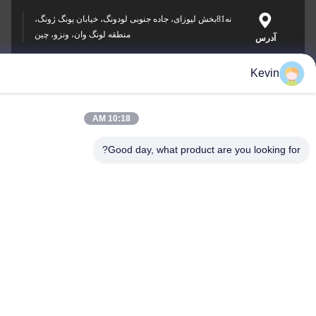
نه81بخش لیوزای، جاده جنوبی لودونگ، خیابان یونگ ژونگ،
منطقه لونگ وان، ونزو، چین
sale2@zhejiangyuhao
10:18 AM
Good day, what product ar
0086-577-8637
Zhejiang Yuhao Stainless Steel