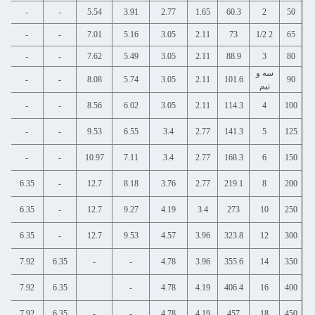
3.91
3.91
-
-
-
5.54
3.91
2.77
1.65
5.16
5.16
-
-
-
7.01
5.16
3.05
2.11
5.49
5.49
-
-
-
7.62
5.49
3.05
2.11
5.74
5.74
-
-
-
8.08
5.74
3.05
2.11
6.02
6.02
-
-
-
8.56
6.02
3.05
2.11
6.55
6.55
-
-
-
9.53
6.55
3.4
2.77
7.11
7.11
-
-
-
10.97
7.11
3.4
2.77
8.18
8.18
7.04
6.35
-
12.7
8.18
3.76
2.77
9.27
9.27
7.8
6.35
-
12.7
9.27
4.19
3.4
10.31
9.53
8.38
6.35
-
12.7
9.53
4.57
3.96
11.13
9.53
9.53
7.92
6.35
-
-
4.78
3.96
12.7
9.53
9.53
7.92
6.35
-
4.78
4.19
14.27
9.53
11.13
7.92
6.35
-
-
4.78
4.19