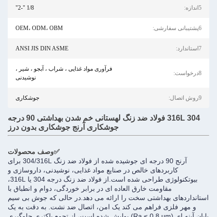
1/8 "-2"
OEM، ODM، OBM
ANSI JIS DIN ASME
فرآوری مواد غذایی ، شراب ، آبجو ، شیر ،
نوشیدنی
جوشکاری
304 316L فولاد ضد زنگ لهستانی خم شدن بهداشتی 90 درجه
جوشکاری آرنج جوشکاری بدون درز
✅وصف محصولات
آرنج 90 درجه ای جوشیده شده از فولاد ضد زنگ 304/316L برای
 خالص در صنایع مواد غذایی، نوشیدنی، داروسازی و
بیوتکنولوژی طراحی شده است.از فولاد ضد زنگ درجه 304 یا 316L،
خارق العاده ای در برابر خوردگی، دوام و انطباق با
تی سخت را ارائه می دهد.در حالی که جوش بی سیم
هم می کند یک امن، اتصال ضد نشت. به دقت به یک
پایان آینه ای (Ra ≤ 0.8 μm) پولیش شده است، از تجمع باکتری جلوگیری