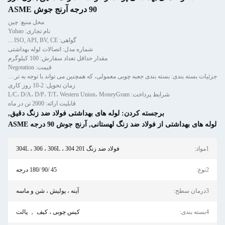
90 درجه آرنج جوش ASME
محل منبع: چین
نام تجاری: Yuhao
گواهی: ISO, API, BV, CE ...
شماره مدل: اتصالات لوله بهداشتی
مقدار حداقل تعداد سفارش: 100 کیلوگرم
قیمت: Negotation
جزئیات بسته بندی: بسته بندی جعبه چوبی معمولی، که همچنین می تواند با توجه به ترجیحات مشتری سفارشی شود.
زمان تحویل: 2-10 روز کاری
L/C، D/A، D/P، T/T، Western Union، MoneyG
قابلیت ارائه: 2000 تن در ماه
جسته کردن:
لوله های بهداشتی فولاد ضد زنگ دقیق
,
 فولاد ضد زنگ لهستانی
,
آرنج جوش 90 درجه ASME
فولاد ضد زنگ 201 304 ، 304L ، 306 ، 306L
45 /90 /180 درجه
آینه ، پولیش ، شن و ماسه
کیس چوبی ، کیف ， پالت