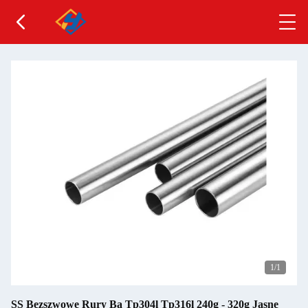
1
/1
SS Bezszwowe Rury Ba Tp304l Tp316l 240g - 320g Jasne