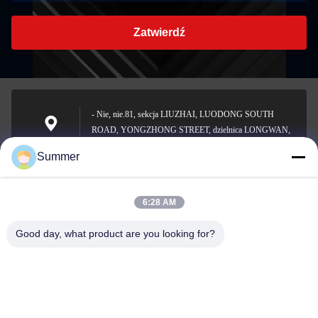
Zatwierdź
- Nie, nie.81, sekcja LIUZHAI, LUODONG SOUTH
ROAD, YONGZHONG STREET, dzielnica LONGWAN,
Adres
WENZHOU, CHINA
Summer
6:28 AM
sale2@zhejiangyuhao.com
Wiadomość
Good day, what product are you looking for?
elektroniczna
0086-577-86370073