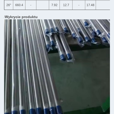
26"
660.4
-
7.92
12.7
-
17.48
Wykrycie produktu
/