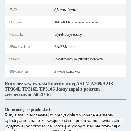
5WT:
0,5 mm-10 mm
6Długość:
1M-24M lub na żądanie klienta
7Technika:
Wyrób oczyszczany
8Powierzchnia:
BA/EP/Mirror
9Pakiet:
/Zapakowany /w pułapkę z drewna
10Kończy się:
Zwykłe końcówki
Rury bez szwów z stali nierdzewnej ASTM A269/A213
TP304L TP316L TP310S Jasny zapał z polerem
zewnętrznym 240-320G
¢Informacje o produktach
Rury z stali nierdzewnej to precyzyjnie wykonane elementy
cylindryczne znane ze swojej gładkiej, polerowanej powierzchni i
wyjątkowej odporności na korozję.Wyroby z stali nierdzewnej o