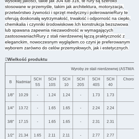
wysokiej jakości, takie jak 304 lub 316, te rury są szeroko
stosowane w przemyśle, takim jak architektura, motoryzacja,
przetwórstwo żywności i sprzęt medyczny.i polerowanieRury te
oferują doskonałą wytrzymałość, trwałość i odporność na ciepło,
chemikalia i czynniki środowiskowe.Ich konstrukcja bezszwowa
lub spawana zapewnia niezawodność w wymagających
zastosowaniachRury z stali nierdzewnej łączą praktyczność z
eleganckim, nowoczesnym wyglądem.co czyni je preferowanym
wyborem zarówno do celów przemysłowych, jak i estetycznych.
Wielkość produktu
Wyroby ze stali nierdzewnej (ASTM/ANS
SCH
SCH
SCH
SCH
SCH
SCH
Choroby 
B
Nadmiar
5S
10S
10
20S
40S
40
1/8"
10.29
-
1.24
1.24
-
1.73
1.73
1/4"
13.72
-
1.65
1.65
-
2.24
2.24
3/8"
17.15
-
1.65
1.65
-
2.31
2.31
1/2"
21.34
1.65
2.11
2.11
-
2.77
2.77