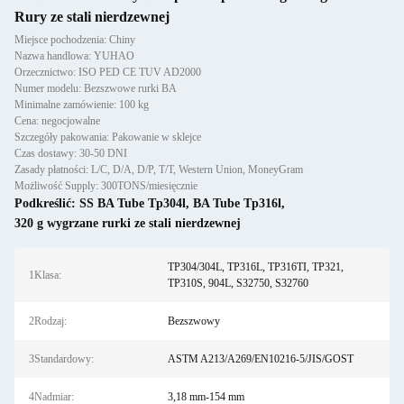
Rury ze stali nierdzewnej
Miejsce pochodzenia: Chiny
Nazwa handlowa: YUHAO
Orzecznictwo: ISO PED CE TUV AD2000
Numer modelu: Bezszwowe rurki BA
Minimalne zamówienie: 100 kg
Cena: negocjowalne
Szczegóły pakowania: Pakowanie w sklejce
Czas dostawy: 30-50 DNI
Zasady płatności: L/C, D/A, D/P, T/T, Western Union, MoneyGram
Możliwość Supply: 300TONS/miesięcznie
Podkreślić:
SS BA Tube Tp304l
,
BA Tube Tp316l
,
320 g wygrzane rurki ze stali nierdzewnej
TP304/304L, TP316L, TP316TI, TP321,
1Klasa:
TP310S, 904L, S32750, S32760
2Rodzaj:
Bezszwowy
3Standardowy:
ASTM A213/A269/EN10216-5/JIS/GOST
4Nadmiar:
3,18 mm-154 mm