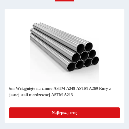
6MM do 630MM Rury ze stali BA ASME SA269 TP316L Rury
ze stali nierdzewnej
Najlepszą cenę