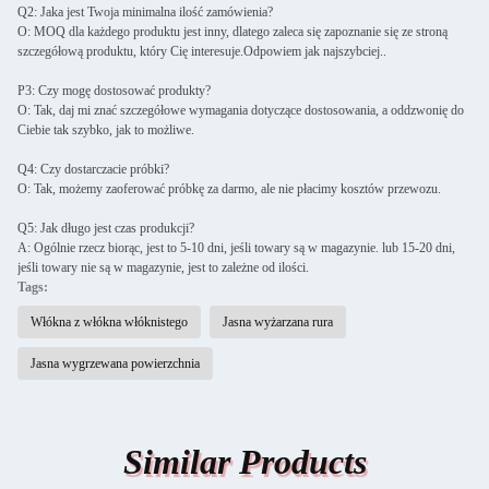
Q2: Jaka jest Twoja minimalna ilość zamówienia?
O: MOQ dla każdego produktu jest inny, dlatego zaleca się zapoznanie się ze stroną
szczegółową produktu, który Cię interesuje.Odpowiem jak najszybciej..
P3: Czy mogę dostosować produkty?
O: Tak, daj mi znać szczegółowe wymagania dotyczące dostosowania, a oddzwonię do
Ciebie tak szybko, jak to możliwe.
Q4: Czy dostarczacie próbki?
O: Tak, możemy zaoferować próbkę za darmo, ale nie płacimy kosztów przewozu.
Q5: Jak długo jest czas produkcji?
A: Ogólnie rzecz biorąc, jest to 5-10 dni, jeśli towary są w magazynie. lub 15-20 dni,
jeśli towary nie są w magazynie, jest to zależne od ilości.
Tags:
Włókna z włókna włóknistego
Jasna wyżarzana rura
Jasna wygrzewana powierzchnia
Similar Products