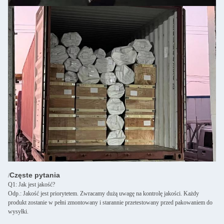
Częste pytania
/
Q1: Jak jest jakość?
Odp.: Jakość jest priorytetem. Zwracamy dużą uwagę na kontrolę jakości. Każdy
produkt zostanie w pełni zmontowany i starannie przetestowany przed pakowaniem do
wysyłki.