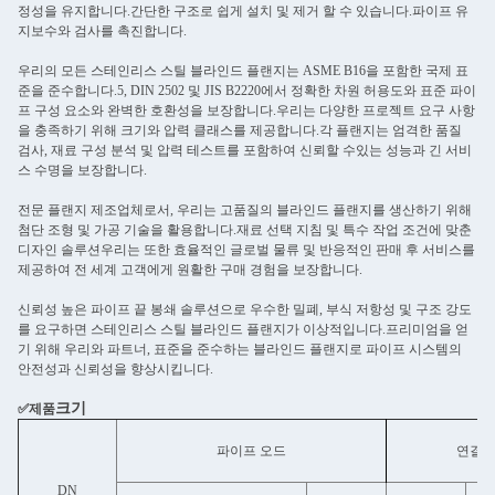
정성을 유지합니다.간단한 구조로 쉽게 설치 및 제거 할 수 있습니다.파이프 유
지보수와 검사를 촉진합니다.
우리의 모든 스테인리스 스틸 블라인드 플랜지는 ASME B16을 포함한 국제 표
준을 준수합니다.5, DIN 2502 및 JIS B2220에서 정확한 차원 허용도와 표준 파이
프 구성 요소와 완벽한 호환성을 보장합니다.우리는 다양한 프로젝트 요구 사항
을 충족하기 위해 크기와 압력 클래스를 제공합니다.각 플랜지는 엄격한 품질
검사, 재료 구성 분석 및 압력 테스트를 포함하여 신뢰할 수있는 성능과 긴 서비
스 수명을 보장합니다.
전문 플랜지 제조업체로서, 우리는 고품질의 블라인드 플랜지를 생산하기 위해
첨단 조형 및 가공 기술을 활용합니다.재료 선택 지침 및 특수 작업 조건에 맞춘
디자인 솔루션우리는 또한 효율적인 글로벌 물류 및 반응적인 판매 후 서비스를
제공하여 전 세계 고객에게 원활한 구매 경험을 보장합니다.
신뢰성 높은 파이프 끝 봉쇄 솔루션으로 우수한 밀폐, 부식 저항성 및 구조 강도
를 요구하면 스테인리스 스틸 블라인드 플랜지가 이상적입니다.프리미엄을 얻
기 위해 우리와 파트너, 표준을 준수하는 블라인드 플랜지로 파이프 시스템의
안전성과 신뢰성을 향상시킵니다.
크기
✅제품
파이프 오드
연결 
DN