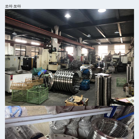
쏘아 쏘아