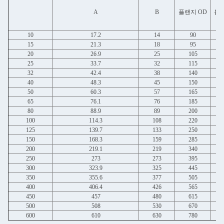
A
B
플랜지 OD
볼트
10
17.2
14
90
15
21.3
18
95
20
26.9
25
105
25
33.7
32
115
32
42.4
38
140
40
48.3
45
150
50
60.3
57
165
65
76.1
76
185
80
88.9
89
200
100
114.3
108
220
125
139.7
133
250
150
168.3
159
285
200
219.1
219
340
250
273
273
395
300
323.9
325
445
350
355.6
377
505
400
406.4
426
565
450
457
480
615
500
508
530
670
600
610
630
780