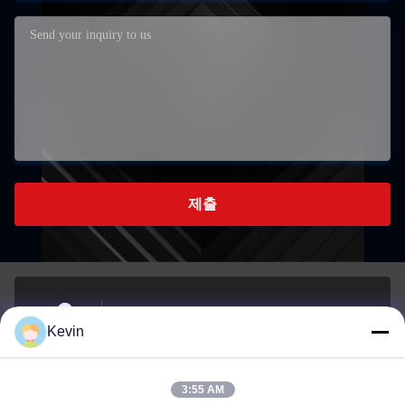
제출
아니죠81, 류즈하이 구역, 루동 남쪽 도로, 웅존 거리,
Kevin
롱완 지구, 웬저우, 중국
주소
3:55 AM