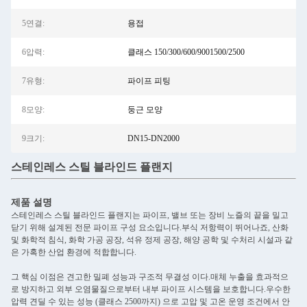
5연결:
용접
6압력:
클래스 150/300/600/9001500/2500
7유형:
파이프 피팅
8모양:
둥근 모양
9크기:
DN15-DN2000
스테인레스 스틸 블라인드 플랜지
제품 설명
스테인레스 스틸 블라인드 플랜지는 파이프, 밸브 또는 장비 노즐의 끝을 밀고
닫기 위해 설계된 전문 파이프 구성 요소입니다.부식 저항력이 뛰어나죠, 산화
및 화학적 침식, 화학 가공 공장, 석유 정제 공장, 해양 공학 및 수처리 시설과 같
은 가혹한 산업 환경에 적합합니다.
그 핵심 이점은 견고한 밀폐 성능과 구조적 무결성 이다.매체 누출을 효과적으
로 방지하고 외부 오염물질으로부터 내부 파이프 시스템을 보호합니다.우수한
압력 견딜 수 있는 성능 (클래스 2500까지) 으로 고압 및 고온 운영 조건에서 안