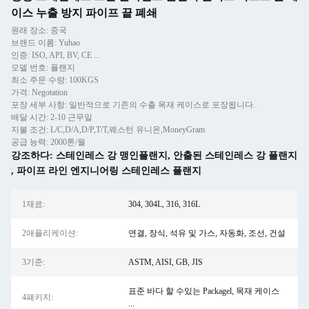
이스 누출 방지 파이프 끝 폐쇄
원래 장소: 중국
브랜드 이름: Yuhao
인증: ISO, API, BV, CE ...
모델 번호: 플랜지
최소 주문 수량: 100KGS
가격: Negotation
포장 세부 사항: 일반적으로 기존의 수출 목재 케이스로 포장됩니다.
배달 시간: 2-10 근무일
지불 조건: L/C,D/A,D/P,T/T,웨스턴 유니온,MoneyGram
공급 능력: 2000톤/월
강조하다:
스테인레스 강 맹인플랜지
,
안출된 스테인레스 강 플랜지
,
파이프 라인 엔지니어링 스테인레스 플랜지
1재료:
304, 304L, 316, 316L
2애플리케이션:
연결, 장식, 석유 및 가스, 자동화, 조선, 건설
3기준:
ASTM, AISI, GB, JIS
표준 바다 할 수있는 Packagel, 목재 케이스
4패키지:
...