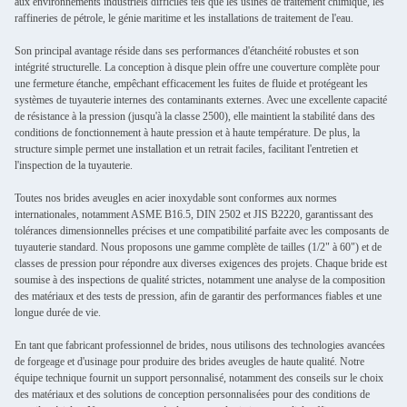
aux environnements industriels difficiles tels que les usines de traitement chimique, les
raffineries de pétrole, le génie maritime et les installations de traitement de l'eau.
Son principal avantage réside dans ses performances d'étanchéité robustes et son
intégrité structurelle. La conception à disque plein offre une couverture complète pour
une fermeture étanche, empêchant efficacement les fuites de fluide et protégeant les
systèmes de tuyauterie internes des contaminants externes. Avec une excellente capacité
de résistance à la pression (jusqu'à la classe 2500), elle maintient la stabilité dans des
conditions de fonctionnement à haute pression et à haute température. De plus, la
structure simple permet une installation et un retrait faciles, facilitant l'entretien et
l'inspection de la tuyauterie.
Toutes nos brides aveugles en acier inoxydable sont conformes aux normes
internationales, notamment ASME B16.5, DIN 2502 et JIS B2220, garantissant des
tolérances dimensionnelles précises et une compatibilité parfaite avec les composants de
tuyauterie standard. Nous proposons une gamme complète de tailles (1/2" à 60") et de
classes de pression pour répondre aux diverses exigences des projets. Chaque bride est
soumise à des inspections de qualité strictes, notamment une analyse de la composition
des matériaux et des tests de pression, afin de garantir des performances fiables et une
longue durée de vie.
En tant que fabricant professionnel de brides, nous utilisons des technologies avancées
de forgeage et d'usinage pour produire des brides aveugles de haute qualité. Notre
équipe technique fournit un support personnalisé, notamment des conseils sur le choix
des matériaux et des solutions de conception personnalisées pour des conditions de