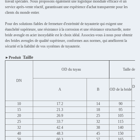
travail spéciales. Nous proposons également une logistique mondiale efficace et un
service après-vente réactif, garantissant une expérience d'achat transparente pour les
clients du monde entier.
Pour des solutions fiables de fermeture d'extrémité de tuyauterie qui exigent une
étanchéité supérieure, une résistance à la corrosion et une résistance structurelle, notre
bride aveugle en acier inoxydable est le choix idéal. Associez-vous à nous pour obtenir
des brides aveugles de qualité supérieure, conformes aux normes, qui améliorent la
sécurité et la fiabilité de vos systèmes de tuyauterie.
Taille
►Produit
OD du tuyau
Taille de c
DN
Diamè
A
B
OD de la bride
10
17.2
14
90
15
21.3
18
95
20
26.9
25
105
25
33.7
32
115
32
42.4
38
140
40
48.3
45
150
50
60.3
57
165