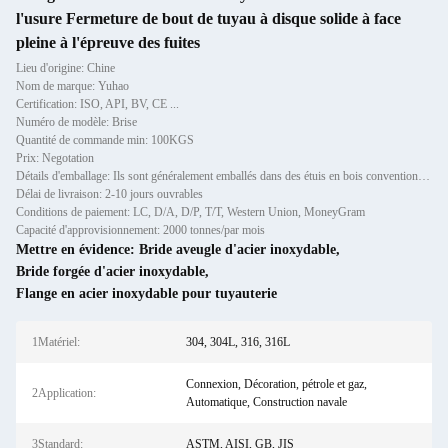
l'usure Fermeture de bout de tuyau à disque solide à face
pleine à l'épreuve des fuites
Lieu d'origine: Chine
Nom de marque: Yuhao
Certification: ISO, API, BV, CE ...
Numéro de modèle: Brise
Quantité de commande min: 100KGS
Prix: Negotation
Détails d'emballage: Ils sont généralement emballés dans des étuis en bois conventionnels.
Délai de livraison: 2-10 jours ouvrables
Conditions de paiement: LC, D/A, D/P, T/T, Western Union, MoneyGram
Capacité d'approvisionnement: 2000 tonnes/par mois
Mettre en évidence:
Bride aveugle d'acier inoxydable
,
Bride forgée d'acier inoxydable
,
Flange en acier inoxydable pour tuyauterie
1Matériel:
304, 304L, 316, 316L
Connexion, Décoration, pétrole et gaz,
2Application:
Automatique, Construction navale
3Standard:
ASTM, AISI, GB, JIS