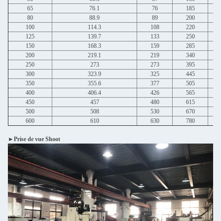
65
76.1
76
185
80
88.9
89
200
100
114.3
108
220
125
139.7
133
250
150
168.3
159
285
200
219.1
219
340
250
273
273
395
300
323.9
325
445
350
355.6
377
505
400
406.4
426
565
450
457
480
615
500
508
530
670
600
610
630
780
►Prise de vue Shoot