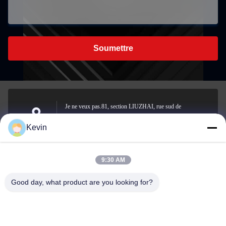
Soumettre
Je ne veux pas.81, section LIUZHAI, rue sud de
LUODONG, rue YONGZHONG, district de LONGWAN,
Adresse
Kevin
WENZHOU, CHINE
9:30 AM
sale2@zhejiangyuhao.com
Good day, what product are you looking for?
Email