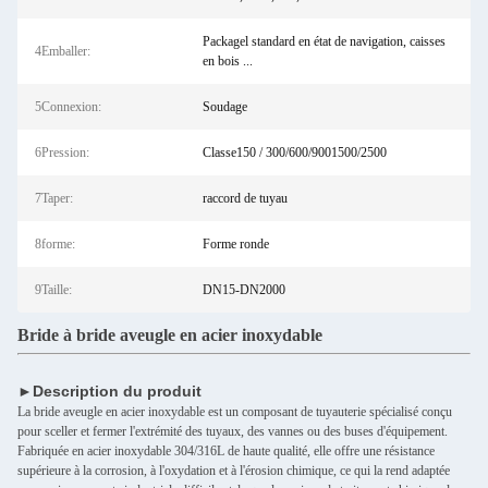
Packagel standard en état de navigation, caisses
4Emballer:
en bois ...
5Connexion:
Soudage
6Pression:
Classe150 / 300/600/9001500/2500
7Taper:
raccord de tuyau
8forme:
Forme ronde
9Taille:
DN15-DN2000
Bride à bride aveugle en acier inoxydable
►Description du produit
La bride aveugle en acier inoxydable est un composant de tuyauterie spécialisé conçu
pour sceller et fermer l'extrémité des tuyaux, des vannes ou des buses d'équipement.
Fabriquée en acier inoxydable 304/316L de haute qualité, elle offre une résistance
supérieure à la corrosion, à l'oxydation et à l'érosion chimique, ce qui la rend adaptée