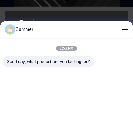
아니죠81, 류즈하이 구역, 루동 남쪽 도로, 웅존 거리,
Summer
롱완 지구, 웬저우, 중국
주소
1:53 PM
sale2@zhejiangyuhao.com
Good day, what product are you looking for?
이메일
0086-577-86370073
핸드폰