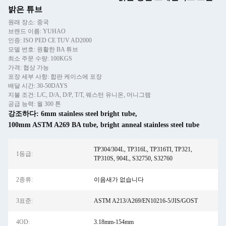
밝은 튜브
원래 장소: 중국
브랜드 이름: YUHAO
인증: ISO PED CE TUV AD2000
모델 번호: 원활한 BA 튜브
최소 주문 수량: 100KGS
가격: 협상 가능
포장 세부 사항: 합판 케이스에 포장
배달 시간: 30-50DAYS
지불 조건: L/C, D/A, D/P, T/T, 웨스턴 유니온, 머니그램
공급 능력: 월 300 톤
강조하다:
6mm stainless steel bright tube
,
100mm ASTM A269 BA tube
,
bright anneal stainless steel tube
TP304/304L, TP316L, TP316TI, TP321,
1등급:
TP310S, 904L, S32750, S32760
2종류:
이음새가 없습니다
3표준:
ASTM A213/A269/EN10216-5/JIS/GOST
4OD:
3.18mm-154mm