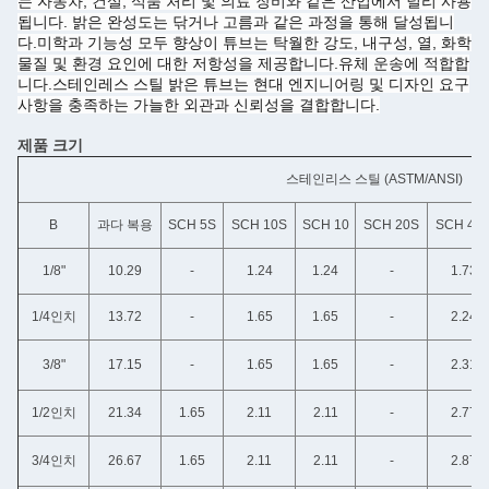
는 자동차, 건설, 식품 처리 및 의료 장비와 같은 산업에서 널리 사용
됩니다. 밝은 완성도는 닦거나 고름과 같은 과정을 통해 달성됩니
다.미학과 기능성 모두 향상이 튜브는 탁월한 강도, 내구성, 열, 화학
물질 및 환경 요인에 대한 저항성을 제공합니다.유체 운송에 적합합
니다.스테인레스 스틸 밝은 튜브는 현대 엔지니어링 및 디자인 요구
사항을 충족하는 가늘한 외관과 신뢰성을 결합합니다.
제품 크기
스테인리스 스틸 (ASTM/ANSI)
B
과다 복용
SCH 5S
SCH 10S
SCH 10
SCH 20S
SCH 40
1/8"
10.29
-
1.24
1.24
-
1.73
1/4인치
13.72
-
1.65
1.65
-
2.24
3/8"
17.15
-
1.65
1.65
-
2.31
1/2인치
21.34
1.65
2.11
2.11
-
2.77
3/4인치
26.67
1.65
2.11
2.11
-
2.87