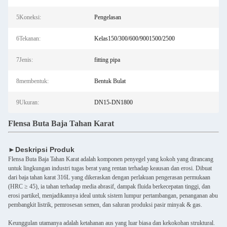
5Koneksi:
Pengelasan
6Tekanan:
Kelas150/300/600/9001500/2500
7Jenis:
fitting pipa
8membentuk:
Bentuk Bulat
9Ukuran:
DN15-DN1800
Flensa Buta Baja Tahan Karat
►Deskripsi Produk
Flensa Buta Baja Tahan Karat adalah komponen penyegel yang kokoh yang dirancang
untuk lingkungan industri tugas berat yang rentan terhadap keausan dan erosi. Dibuat
dari baja tahan karat 316L yang dikeraskan dengan perlakuan pengerasan permukaan
(HRC ≥ 45), ia tahan terhadap media abrasif, dampak fluida berkecepatan tinggi, dan
erosi partikel, menjadikannya ideal untuk sistem lumpur pertambangan, penanganan abu
pembangkit listrik, pemrosesan semen, dan saluran produksi pasir minyak & gas.
Keunggulan utamanya adalah ketahanan aus yang luar biasa dan kekokohan struktural.