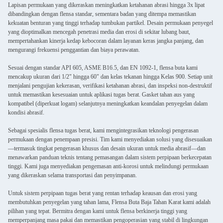
Lapisan permukaan yang dikeraskan meningkatkan ketahanan abrasi hingga 3x lipat
dibandingkan dengan flensa standar, sementara badan yang ditempa memastikan
kekuatan benturan yang tinggi terhadap tumbukan partikel. Desain permukaan penyegel
yang dioptimalkan mencegah penetrasi media dan erosi di sekitar lubang baut,
mempertahankan kinerja kedap kebocoran dalam layanan keras jangka panjang, dan
mengurangi frekuensi penggantian dan biaya perawatan.
Sesuai dengan standar API 605, ASME B16.5, dan EN 1092-1, flensa buta kami
mencakup ukuran dari 1/2" hingga 60" dan kelas tekanan hingga Kelas 900. Setiap unit
menjalani pengujian kekerasan, verifikasi ketahanan abrasi, dan inspeksi non-destruktif
untuk memastikan kesesuaian untuk aplikasi tugas berat. Gasket tahan aus yang
kompatibel (diperkuat logam) selanjutnya meningkatkan keandalan penyegelan dalam
kondisi abrasif.
Sebagai spesialis flensa tugas berat, kami mengintegrasikan teknologi pengerasan
permukaan dengan penempaan presisi. Tim kami menyediakan solusi yang disesuaikan
—termasuk tingkat pengerasan khusus dan desain ukuran untuk media abrasif—dan
menawarkan panduan teknis tentang pemasangan dalam sistem perpipaan berkecepatan
tinggi. Kami juga menyediakan pengemasan anti-korosi untuk melindungi permukaan
yang dikeraskan selama transportasi dan penyimpanan.
Untuk sistem perpipaan tugas berat yang rentan terhadap keausan dan erosi yang
membutuhkan penyegelan yang tahan lama, Flensa Buta Baja Tahan Karat kami adalah
pilihan yang tepat. Bermitra dengan kami untuk flensa berkinerja tinggi yang
memperpanjang masa pakai dan memastikan pengoperasian yang stabil di lingkungan