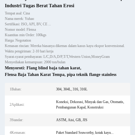
Industri Tugas Berat Tahan Erosi
Tempat asal: Cina
Nama merek: Yuhao
Sertifikasi: ISO, API, BV, CE ...
Nomor model: Flensa
Kuantitas min Order: 100kgs
Harga: Negotation
Kemasan rincian: Mereka biasanya dikemas dalam kasus kayu ekspor konvensional.
Waktu pengiriman: 2-10 hari kerja
Syarat-syarat pembayaran: L/C,D/A,D/P,T/T,Western Union,MoneyGram
Menyediakan kemampuan: 2000 ton/bulan
Menyoroti:
Flang blind baja tahan karat
,
Flensa Baja Tahan Karat Tempa
,
pipa teknik flange stainless
1Bahan:
304, 304L, 316, 316L
Koneksi, Dekorasi, Minyak dan Gas, Otomatis,
2Aplikasi:
Pembangunan Kapal, Konstruksi
3Standar:
ASTM, Aisi, GB, JIS
4Kemasan:
Paket Standard Seaworthy, kotak kayu...