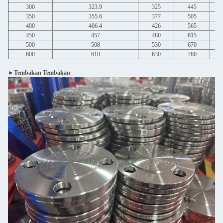
300
323.9
325
445
350
355.6
377
505
400
406.4
426
565
450
457
480
615
500
508
530
670
600
610
630
780
►Tembakan Tembakan