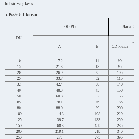
industri yang keras.
Ukuran
►Produk
OD Pipa
Ukuran Sa
DN
Diam
A
B
OD Flensa
10
17.2
14
90
15
21.3
18
95
20
26.9
25
105
25
33.7
32
115
32
42.4
38
140
40
48.3
45
150
50
60.3
57
165
65
76.1
76
185
80
88.9
89
200
100
114.3
108
220
125
139.7
133
250
150
168.3
159
285
200
219.1
219
340
250
273
273
395