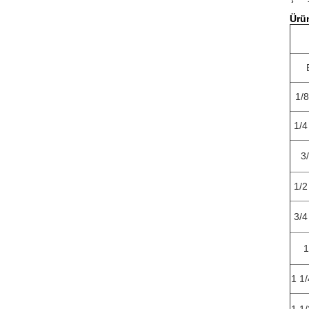
Ürü
1/8
1/4
3
1/2
3/4
1
1 1/