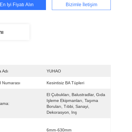
En İyi Fiyatı Alın
Bizimle İletişim
mı
 Adı
YUHAO
l Numarası
Kesintisiz BA Tüpleri
El Çubukları, Balustradlar, Gıda 
Işleme Ekipmanları, Taşıma 
lama:
Boruları, Tıbbi, Sanayi, 
Dekorasyon, Inş
6mm-630mm