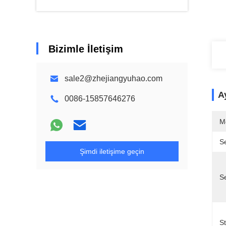
Bizimle İletişim
sale2@zhejiangyuhao.com
Ay
0086-15857646276
M
Se
Şimdi iletişime geçin
Se
St