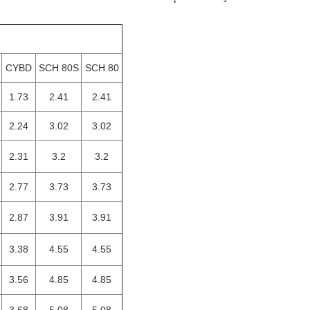
CYBD
SCH 80S
SCH 80
1.73
2.41
2.41
2.24
3.02
3.02
2.31
3.2
3.2
2.77
3.73
3.73
2.87
3.91
3.91
3.38
4.55
4.55
3.56
4.85
4.85