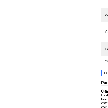
W
Ür
P
V
Ü
Par
Ürün
Pasl
boru
este
çok 