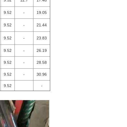
9.52
12.7
17.48
9.52
-
19.05
9.52
-
21.44
9.52
-
23.83
9.52
-
26.19
9.52
-
28.58
9.52
-
30.96
9.52
-