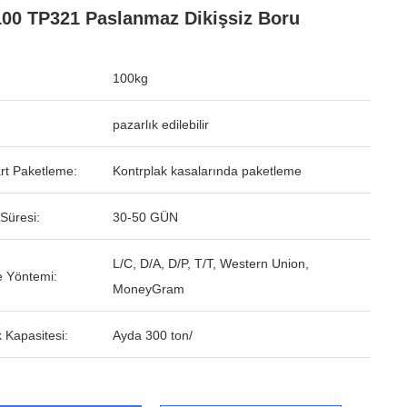
00 TP321 Paslanmaz Dikişsiz Boru
100kg
pazarlık edilebilir
rt Paketleme:
Kontrplak kasalarında paketleme
Süresi:
30-50 GÜN
L/C, D/A, D/P, T/T, Western Union,
 Yöntemi:
MoneyGram
 Kapasitesi:
Ayda 300 ton/