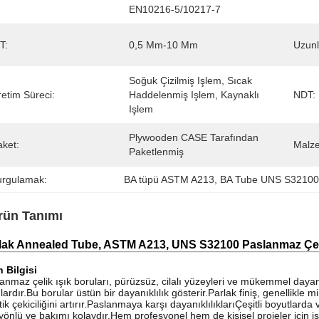
EN10216-5/10217-7
T:
0,5 Mm-10 Mm
Uzunl
Soğuk Çizilmiş Işlem, Sıcak 
etim Süreci:
Haddelenmiş Işlem, Kaynaklı 
NDT:
Işlem
Plywooden CASE Tarafından 
aket:
Malz
Paketlenmiş
urgulamak:
BA tüpü ASTM A213
, 
BA Tube UNS S3210
rün Tanımı
lak Annealed Tube, ASTM A213, UNS S32100 Paslanmaz Çeli
 Bilgisi
anmaz çelik ışık boruları, pürüzsüz, cilalı yüzeyleri ve mükemmel dayanık
lardır.Bu borular üstün bir dayanıklılık gösterir.Parlak finiş, genellikle
tik çekiciliğini artırır.Paslanmaya karşı dayanıklılıklarıÇeşitli boyutlar
yönlü ve bakımı kolaydır.Hem profesyonel hem de kişisel projeler için i