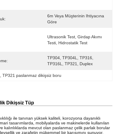
6m Veya Müşterinin Ihtiyacına 
uk:
Göre
Ultrasonik Test, Girdap Akımı 
Testi, Hidrostatik Test
TP304, TP304L, TP316, 
eme:
TP316L, TP321, Duplex
0
, 
TP321 paslanmaz dikişsiz boru
k Dikişsiz Tüp
lılığı ile tanınan yüksek kaliteli, korozyona dayanıklı
 mimari tasarımlarda, mobilyalarda ve makinelerde kullanılan
da ve kalınlıklarda mevcut olan paslanmaz çelik parlak borular
şlevsellik ve zarafetin mükemmel bir karışımını sunuyor.