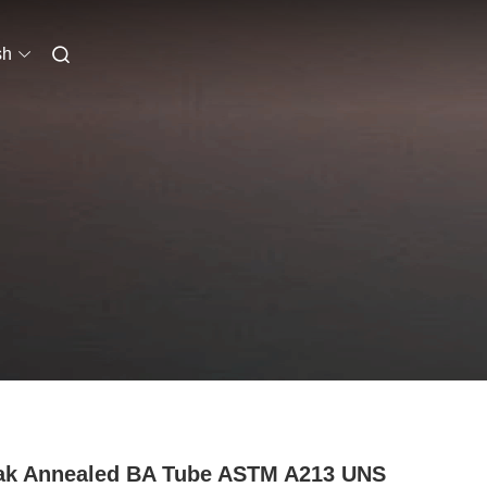
sh
ak Annealed BA Tube ASTM A213 UNS