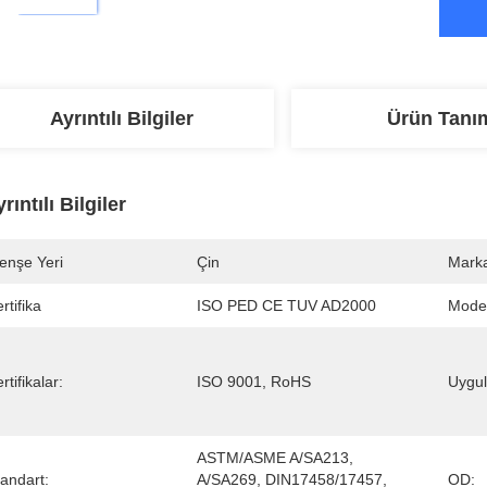
Ayrıntılı Bilgiler
Ürün Tanı
rıntılı Bilgiler
enşe Yeri
Çin
Marka
rtifika
ISO PED CE TUV AD2000
Mode
rtifikalar:
ISO 9001, RoHS
Uygu
ASTM/ASME A/SA213, 
andart:
A/SA269, DIN17458/17457, 
OD: