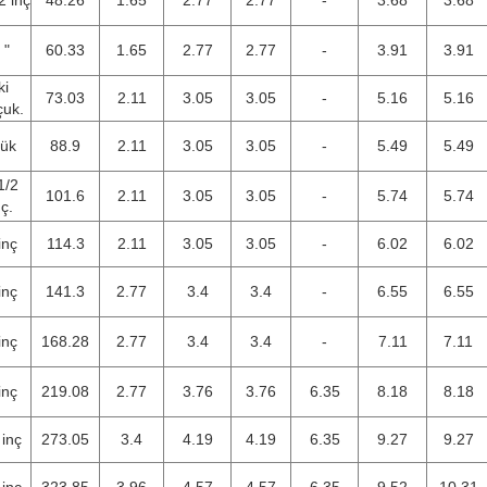
2 inç
48.26
1.65
2.77
2.77
-
3.68
3.68
 "
60.33
1.65
2.77
2.77
-
3.91
3.91
ki
73.03
2.11
3.05
3.05
-
5.16
5.16
çuk.
lük
88.9
2.11
3.05
3.05
-
5.49
5.49
1/2
101.6
2.11
3.05
3.05
-
5.74
5.74
nç.
inç
114.3
2.11
3.05
3.05
-
6.02
6.02
inç
141.3
2.77
3.4
3.4
-
6.55
6.55
inç
168.28
2.77
3.4
3.4
-
7.11
7.11
inç
219.08
2.77
3.76
3.76
6.35
8.18
8.18
 inç
273.05
3.4
4.19
4.19
6.35
9.27
9.27