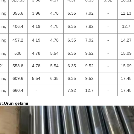
 inç
323.85
3.96
4.57
4.57
6.35
9.52
10.31
 inç
355.6
3.96
4.78
6.35
7.92
-
11.13
 inç
406.4
4.19
4.78
6.35
7.92
-
12.7
 inç
457.2
4.19
4.78
6.35
7.92
-
14.27
 inç
508
4.78
5.54
6.35
9.52
-
15.09
2"
558.8
4.78
5.54
6.35
9.52
-
15.09
 inç
609.6
5.54
6.35
6.35
9.52
-
17.48
 inç
660.4
-
7.92
12.7
-
17.48
et.
Ürün çekimi