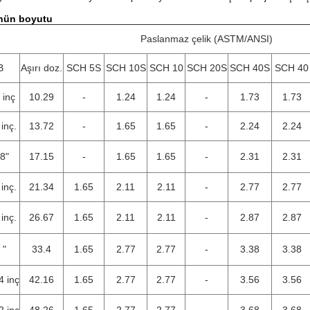
nün boyutu
Paslanmaz çelik (ASTM/ANSI)
B
Aşırı doz.
SCH 5S
SCH 10S
SCH 10
SCH 20S
SCH 40S
SCH 40
 inç
10.29
-
1.24
1.24
-
1.73
1.73
 inç.
13.72
-
1.65
1.65
-
2.24
2.24
/8"
17.15
-
1.65
1.65
-
2.31
2.31
 inç.
21.34
1.65
2.11
2.11
-
2.77
2.77
 inç.
26.67
1.65
2.11
2.11
-
2.87
2.87
 "
33.4
1.65
2.77
2.77
-
3.38
3.38
4 inç
42.16
1.65
2.77
2.77
-
3.56
3.56