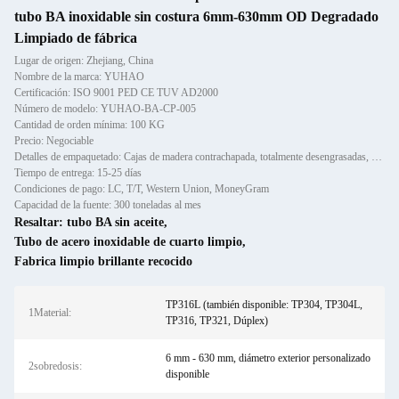
tubo BA inoxidable sin costura 6mm-630mm OD Degradado
Limpiado de fábrica
Lugar de origen: Zhejiang, China
Nombre de la marca: YUHAO
Certificación: ISO 9001 PED CE TUV AD2000
Número de modelo: YUHAO-BA-CP-005
Cantidad de orden mínima: 100 KG
Precio: Negociable
Detalles de empaquetado: Cajas de madera contrachapada, totalmente desengrasadas, de PE apto para salas blancas, selladas ind
Tiempo de entrega: 15-25 días
Condiciones de pago: LC, T/T, Western Union, MoneyGram
Capacidad de la fuente: 300 toneladas al mes
Resaltar:
tubo BA sin aceite
,
Tubo de acero inoxidable de cuarto limpio
,
Fabrica limpio brillante recocido
TP316L (también disponible: TP304, TP304L,
1Material:
TP316, TP321, Dúplex)
6 mm - 630 mm, diámetro exterior personalizado
2sobredosis:
disponible