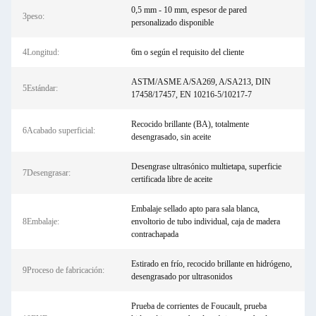
0,5 mm - 10 mm, espesor de pared
3peso:
personalizado disponible
4Longitud:
6m o según el requisito del cliente
ASTM/ASME A/SA269, A/SA213, DIN
5Estándar:
17458/17457, EN 10216-5/10217-7
Recocido brillante (BA), totalmente
6Acabado superficial:
desengrasado, sin aceite
Desengrase ultrasónico multietapa, superficie
7Desengrasar:
certificada libre de aceite
Embalaje sellado apto para sala blanca,
8Embalaje:
envoltorio de tubo individual, caja de madera
contrachapada
Estirado en frío, recocido brillante en hidrógeno,
9Proceso de fabricación:
desengrasado por ultrasonidos
Prueba de corrientes de Foucault, prueba