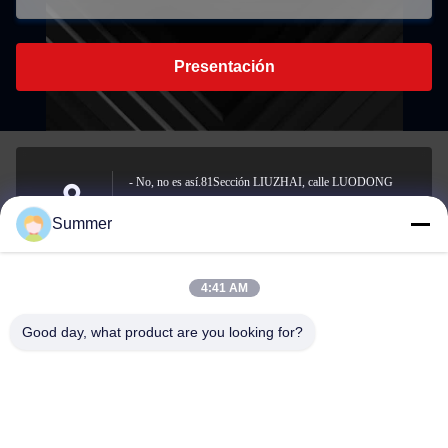
Presentación
- No, no es así.81Sección LIUZHAI, calle LUODONG
SUD, calle YONGZHONG, distrito de LONGWAN,
Dirección
Summer
WENZHOU, CHINA
4:41 AM
sale2@zhejiangyuhao.com
Good day, what product are you looking for?
Email
0086-577-86370073