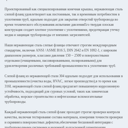
Проектированный как специализированная конечная крышка, нержавеющая сталь
слепой фланц удовлетворяет как постоянным, так и временным потребностям в
уплотнении труб, идеально подходит для закрытия отверстий трубопровода во
время технического обслуживания.испытание давленияЕго твердая плоская
конструкция создает плотное уплотнение с уплотнениями, предотвращая утечку
медиа и защищая трубопроводы от внешних загрязнителей.
Наши нержавеющая сталь слепые фланцы отвечают строгим международным
стандартам, включая ANSI / ASME B16.5, DIN 2642 и EN 1092-1, с широким
диапазоном размеров, классами давления 150 ~ 2500 и поверхностными
отделками (очищенными, пассивированными, полированными) для
удовлетворения различных требований промышленности к уплотнению труб.
Слепой фланц из нержавеющей стали 304 идеально подходит для использования в
промышленности (очистка воды, HVAC, легкое производство),в то время как
316L нержавеющей стали слепой фланц предлагает повышенную коррозионную
устойчивость, подходящий для суровых условий, таких как химическая
обработка, морское строительство и нефтегазовые вспомогательные
трубопроводы.
Каждый нержавеющий сталь слепой фланс проходит строгие проверки контроля
качества, включая тестирование состава материала, измерения точности проверки
и скрининга поверхностных дефектов,обеспечение бесшовной интеграции с
трубопроводными системами и надежной долгосрочной герметизации.