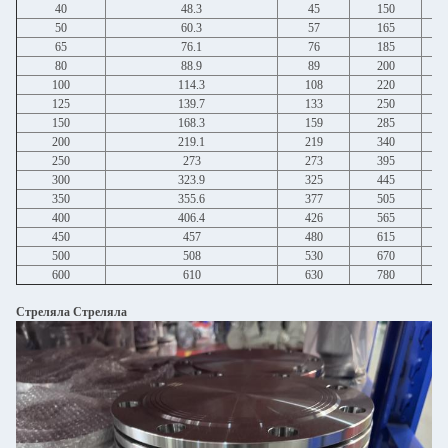
40
48.3
45
150
50
60.3
57
165
65
76.1
76
185
80
88.9
89
200
100
114.3
108
220
125
139.7
133
250
150
168.3
159
285
200
219.1
219
340
250
273
273
395
300
323.9
325
445
350
355.6
377
505
400
406.4
426
565
450
457
480
615
500
508
530
670
600
610
630
780
Стреляла Стреляла