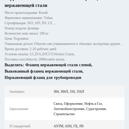
нержавеющей стали
Место происхождения: Китай
Фирменное наименование: Yuhao
Сертификация: ISO, API, BV, CE ...
Номер модели: фланцы
Количество мин заказа: 100 кг
Цена: Negotation
Упаковывая детали: Обычно они упаковываются в обычные экспортные деревянные ящики.
Время доставки: 2-10 рабочих дней
Условия оплаты: LC,D/A,D/P,T/T,Western Union,
Поставка способности: 2000тонн/в месяц
Выделить:
Фланец нержавеющей стали слепой
,
Выкованный фланец нержавеющей стали
,
Нержавеющий фланц для трубопроводов
1материал:
304, 304Л, 316, 316Л
Связь, Оформление, Нефть и Газ,
2приложение:
Автомобилестроение, Судостроение,
Строительство
3Стандартный:
ASTM, AISI, ГБ, JIS