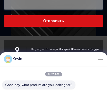
Отправить
Нет, нет, нет.81, секция Льюцхай, Южная дорога Луодун,
улица Йонгчхон, район Лонгван, Вэнчжоу, Китай
Адрес
Kevin
8:32 AM
sale2@zhejiangyuhao.com
Электронная
Good day, what product are you looking for?
почта