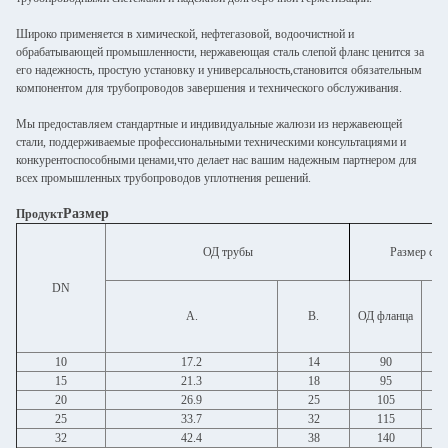
Широко применяется в химической, нефтегазовой, водоочистной и
обрабатывающей промышленности, нержавеющая сталь слепой фланс ценится за
его надежность, простую установку и универсальность,становится обязательным
компонентом для трубопроводов завершения и технического обслуживания.
Мы предоставляем стандартные и индивидуальные жалюзи из нержавеющей
стали, поддерживаемые профессиональными техническими консультациями и
конкурентоспособными ценами,что делает нас вашим надежным партнером для
всех промышленных трубопроводов уплотнения решений.
Размер
Продукт
ОД трубы
Размер сое
DN
Д
А.
В.
ОД фланца
от
10
17.2
14
90
15
21.3
18
95
20
26.9
25
105
25
33.7
32
115
32
42.4
38
140