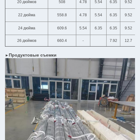
20 дюймов
508
4.78
5.54
6.35
9.52
22 дюйма
558.8
4.78
5.54
6.35
9.52
24 дюйма
609.6
5.54
6.35
6.35
9.52
26 дюймов
660.4
-
7.92
12.7
Продуктовые съемки
►