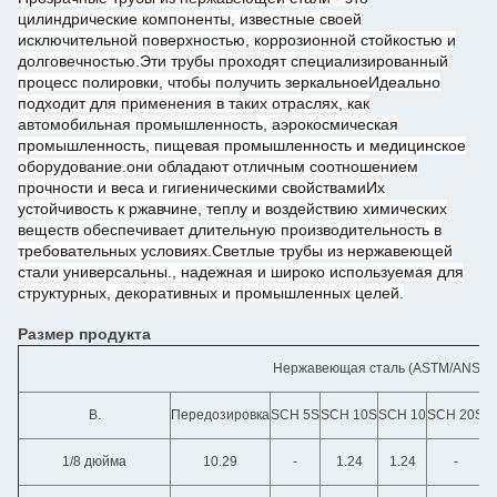
цилиндрические компоненты, известные своей
исключительной поверхностью, коррозионной стойкостью и
долговечностью.Эти трубы проходят специализированный
процесс полировки, чтобы получить зеркальноеИдеально
подходит для применения в таких отраслях, как
автомобильная промышленность, аэрокосмическая
промышленность, пищевая промышленность и медицинское
оборудование.они обладают отличным соотношением
прочности и веса и гигиеническими свойствамиИх
устойчивость к ржавчине, теплу и воздействию химических
веществ обеспечивает длительную производительность в
требовательных условиях.Светлые трубы из нержавеющей
стали универсальны., надежная и широко используемая для
структурных, декоративных и промышленных целей.
Размер продукта
Нержавеющая сталь (ASTM/ANSI)
В.
Передозировка
SCH 5S
SCH 10S
SCH 10
SCH 20S
S
1/8 дюйма
10.29
-
1.24
1.24
-