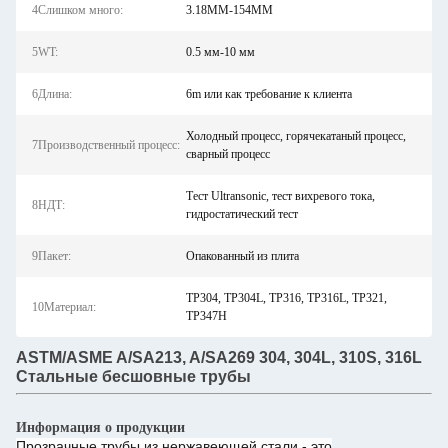
4Слишком много:
3.18MM-154MM
5WT:
0.5 мм-10 мм
6Длина:
6m или как требование к клиента
Холодный процесс, горячекатаный процесс,
7Производственный процесс:
сварный процесс
Тест Ultransonic, тест вихревого тока,
8НДТ:
гидростатический тест
9Пакет:
Опакованный из плита
TP304, TP304L, TP316, TP316L, TP321,
10Материал:
TP347H
ASTM/ASME A/SA213, A/SA269 304, 304L, 310S, 316L
Стальные бесшовные трубы
Информация о продукции
Прозрачные трубы из нержавеющей стали - это