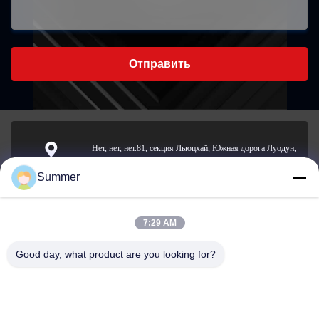
Отправить
Нет, нет, нет.81, секция Льюцхай, Южная дорога Луодун,
улица Йонгчхон, район Лонгван, Вэнчжоу, Китай
Адрес
Summer
7:29 AM
sale2@zhejiangyuhao.com
Электронная
Good day, what product are you looking for?
почта