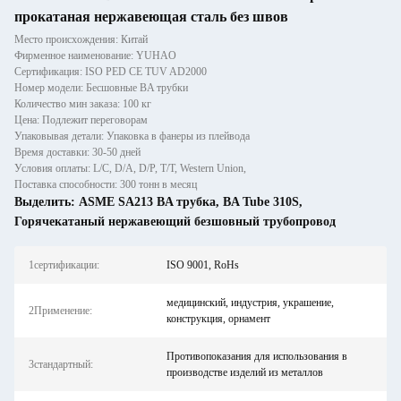
прокатаная нержавеющая сталь без швов
Место происхождения: Китай
Фирменное наименование: YUHAO
Сертификация: ISO PED CE TUV AD2000
Номер модели: Бесшовные BA трубки
Количество мин заказа: 100 кг
Цена: Подлежит переговорам
Упаковывая детали: Упаковка в фанеры из плейвода
Время доставки: 30-50 дней
Условия оплаты: L/C, D/A, D/P, T/T, Western Union,
Поставка способности: 300 тонн в месяц
Выделить:
ASME SA213 BA трубка
,
BA Tube 310S
,
Горячекатаный нержавеющий безшовный трубопровод
1сертификации:
ISO 9001, RoHs
медицинский, индустрия, украшение,
2Применение:
конструкция, орнамент
Противопоказания для использования в
3стандартный:
производстве изделий из металлов