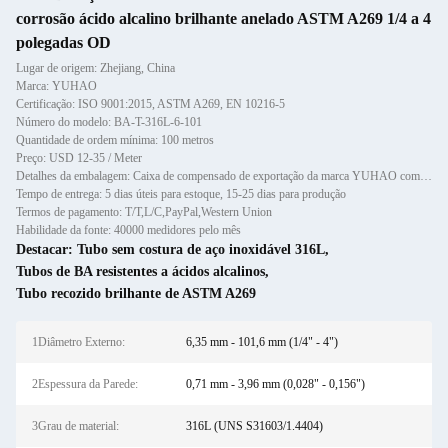
corrosão ácido alcalino brilhante anelado ASTM A269 1/4 a 4
polegadas OD
Lugar de origem: Zhejiang, China
Marca: YUHAO
Certificação: ISO 9001:2015, ASTM A269, EN 10216-5
Número do modelo: BA-T-316L-6-101
Quantidade de ordem mínima: 100 metros
Preço: USD 12-35 / Meter
Detalhes da embalagem: Caixa de compensado de exportação da marca YUHAO com amortecimento interno de espuma, embalagem à pr
Tempo de entrega: 5 dias úteis para estoque, 15-25 dias para produção
Termos de pagamento: T/T,L/C,PayPal,Western Union
Habilidade da fonte: 40000 medidores pelo mês
Destacar:
Tubo sem costura de aço inoxidável 316L
,
Tubos de BA resistentes a ácidos alcalinos
,
Tubo recozido brilhante de ASTM A269
1Diâmetro Externo:
6,35 mm - 101,6 mm (1/4" - 4")
2Espessura da Parede:
0,71 mm - 3,96 mm (0,028" - 0,156")
3Grau de material:
316L (UNS S31603/1.4404)