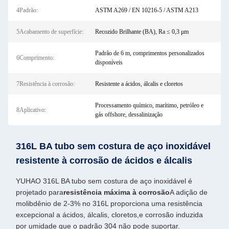
4Padrão:
ASTM A269 / EN 10216-5 / ASTM A213
5Acabamento de superfície:
Recozido Brilhante (BA), Ra ≤ 0,3 μm
Padrão de 6 m, comprimentos personalizados
6Comprimento:
disponíveis
7Resistência à corrosão:
Resistente a ácidos, álcalis e cloretos
Processamento químico, marítimo, petróleo e
8Aplicativo:
gás offshore, dessalinização
316L BA tubo sem costura de aço inoxidável
resistente à corrosão de ácidos e álcalis
YUHAO 316L BA tubo sem costura de aço inoxidável é
projetado para
resistência máxima à corrosão
A adição de
molibdênio de 2-3% no 316L proporciona uma resistência
excepcional a ácidos, álcalis, cloretos,e corrosão induzida
por umidade que o padrão 304 não pode suportar.