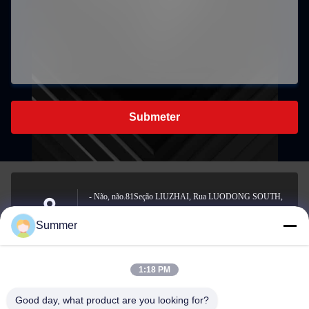
Submeter
- Não, não.81Seção LIUZHAI, Rua LUODONG SOUTH,
Rua YONGZHONG, Distrito de LONGWAN,
Endereço
Summer
WENZHOU, CHINA
1:18 PM
sale2@zhejiangyuhao.com
Good day, what product are you looking for?
E-mail