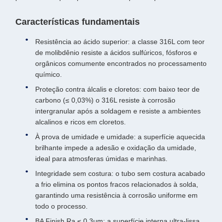
Características fundamentais
Resistência ao ácido superior: a classe 316L com teor
de molibdênio resiste a ácidos sulfúricos, fósforos e
orgânicos comumente encontrados no processamento
químico.
Proteção contra álcalis e cloretos: com baixo teor de
carbono (≤ 0,03%) o 316L resiste à corrosão
intergranular após a soldagem e resiste a ambientes
alcalinos e ricos em cloretos.
À prova de umidade e umidade: a superfície aquecida
brilhante impede a adesão e oxidação da umidade,
ideal para atmosferas úmidas e marinhas.
Integridade sem costura: o tubo sem costura acabado
a frio elimina os pontos fracos relacionados à solda,
garantindo uma resistência à corrosão uniforme em
todo o processo.
BA Finish Ra ≤ 0,3μm: a superfície interna ultra-lissa