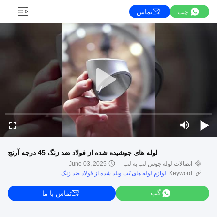
چت
تماس
لوله های جوشیده شده از فولاد ضد زنگ 45 درجه آرنج
اتصالات لوله جوش لب به لب
June 03, 2025
Keyword:
لوازم لوله های بُت ویلد شده از فولاد ضد زنگ
گپ
تماس با ما