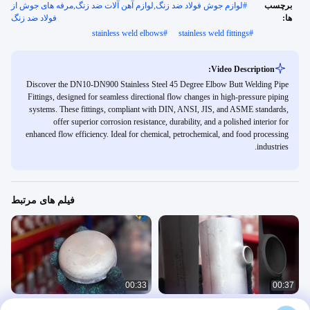
برچسب
#
لوازم جوش فولاد ضد زنگ,لوازم آهن آلات ضد زنگ,مرفه های جوش از
ها:
فولاد ضد زنگ
stainless weld elbows
#
stainless weld fittings
#
Video Description:
Discover the DN10-DN900 Stainless Steel 45 Degree Elbow Butt Welding Pipe
Fittings, designed for seamless directional flow changes in high-pressure piping
systems. These fittings, compliant with DIN, ANSI, JIS, and ASME standards,
offer superior corrosion resistance, durability, and a polished interior for
enhanced flow efficiency. Ideal for chemical, petrochemical, and food processing
industries.
فیلم های مرتبط
00:33
00:37
تایی کم کننده فولاد ضد زنگ سفارشی با
DIN استاندارد فولاد ضد زنگ نیمه کره سر