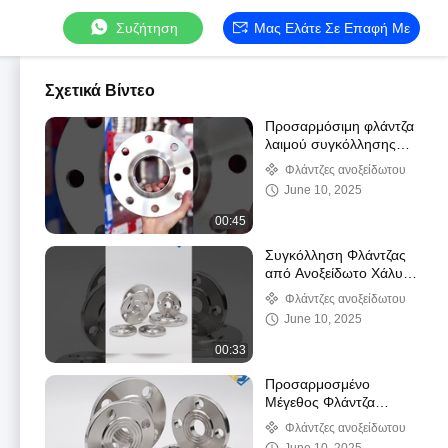
Συζήτηση
Μας Ελάτε Σε Επαφή Με
Σχετικά Βίντεο
Προσαρμόσιμη φλάντζα
λαιμού συγκόλλησης
από ανοξείδωτο
Φλάντζες ανοξείδωτου
χάλυβα, σφυρήλατη
June 10, 2025
χύτευση
00:45
Συγκόλληση Φλάντζας
από Ανοξείδωτο Χάλυβα
304 Επίπεδη Φλάντζα
Φλάντζες ανοξείδωτου
Συγκόλλησης Πλάκα
June 10, 2025
Τυφλή Προσαρμογή
Φλάντζας
00:33
Προσαρμοσμένο
Μέγεθος Φλάντζα
Πλάκας από Ανοξείδωτο
Φλάντζες ανοξείδωτου
Χάλυβα 304 316L