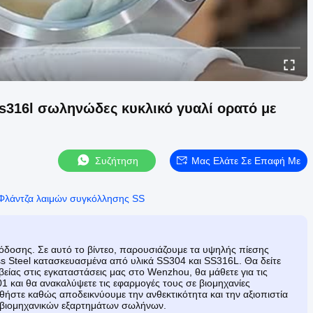
s316l σωληνώδες κυκλικό γυαλί ορατό με
Συζήτηση
Μας Ελάτε Σε Επαφή Με
Φλάντζα λαιμών συγκόλλησης SS
πόδοσης. Σε αυτό το βίντεο, παρουσιάζουμε τα υψηλής πίεσης
s Steel κατασκευασμένα από υλικά SS304 και SS316L. Θα δείτε
ίας στις εγκαταστάσεις μας στο Wenzhou, θα μάθετε για τις
 και θα ανακαλύψετε τις εφαρμογές τους σε βιομηχανίες
θήστε καθώς αποδεικνύουμε την ανθεκτικότητα και την αξιοπιστία
ή βιομηχανικών εξαρτημάτων σωλήνων.