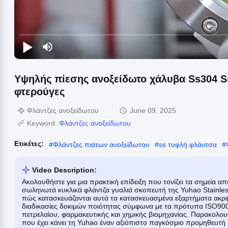
Υψηλής πίεσης ανοξείδωτο χάλυβα Ss304 S
φτερούγες
Φλάντζες ανοξείδωτου
June 09, 2025
Keyword:
Φλάντζες ανοξείδωτου
Ετικέτες:
#
Φλάντζες πιάτων ανοξείδωτου
#
ss τυφλή φλάντσα
#
Video Description:
Ακολουθήστε για μια πρακτική επίδειξη που τονίζει τα σημεία α
σωληνωτά κυκλικά φλάντζα γυαλιά σκοπευτή της Yuhao Stainles
πώς κατασκευάζονται αυτά τα κατασκευασμένα εξαρτήματα ακριβε
διαδικασίες δοκιμών ποιότητας σύμφωνα με τα πρότυπα ISO9001
πετρελαίου, φαρμακευτικής και χημικής βιομηχανίας. Παρακολου
που έχει κάνει τη Yuhao έναν αξιόπιστο παγκόσμιο προμηθευτ