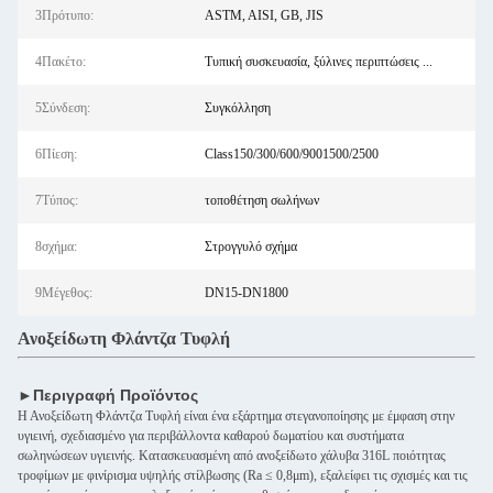
3Πρότυπο:
ASTM, AISI, GB, JIS
4Πακέτο:
Τυπική συσκευασία, ξύλινες περιπτώσεις ...
5Σύνδεση:
Συγκόλληση
6Πίεση:
Class150/300/600/9001500/2500
7Τύπος:
τοποθέτηση σωλήνων
8σχήμα:
Στρογγυλό σχήμα
9Μέγεθος:
DN15-DN1800
Ανοξείδωτη Φλάντζα Τυφλή
►Περιγραφή Προϊόντος
Η Ανοξείδωτη Φλάντζα Τυφλή είναι ένα εξάρτημα στεγανοποίησης με έμφαση στην
υγιεινή, σχεδιασμένο για περιβάλλοντα καθαρού δωματίου και συστήματα
σωληνώσεων υγιεινής. Κατασκευασμένη από ανοξείδωτο χάλυβα 316L ποιότητας
τροφίμων με φινίρισμα υψηλής στίλβωσης (Ra ≤ 0,8μm), εξαλείφει τις σχισμές και τις