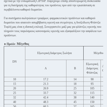
σχετικά με την ενσωμάτωση CIP/SIP. Παρέχουμε επίσης αποστειρωμένη συσκευασία
για τη διατήρηση της καθαριότητας του προϊόντος πριν από την εγκατάσταση σε
περιβάλλοντα καθαρού δωματίου.
Για συστήματα σωληνώσεων τροφίμων, φαρμακευτικών προϊόντων και καθαρού
δωματίου που απαιτούν ασυμβίβαστη υγιεινή και στειρότητα, η Ανοξείδωτη Φλάντζα
Τυφλή μας είναι η ιδανική επιλογή. Συνεργαστείτε μαζί μας για φλάντζες υγιεινής που
πληρούν τους παγκόσμιους κανονισμούς υγιεινής και εξασφαλίζουν την ασφάλεια των
προϊόντων.
Μέγεθος
►Προϊόν
Εξωτερική Διάμετρος Σωλήνα
Μέγεθος Σ
DN
Εξωτερική
Διά
A
B
Διάμετρος
Οπώ
Φλάντζας
10
17.2
14
90
15
21.3
18
95
20
26.9
25
105
25
33.7
32
115
32
42.4
38
140
40
48.3
45
150
50
60.3
57
165