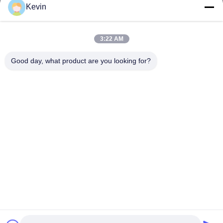
Διεύθυνση
Kevin
3:22 AM
sale2@zhejiangyuhao.com
Ηλεκτρονικό
Good day, what product are you looking for?
ταχυδρομείο
0086-577-86370073
Τηλέφωνο
Zhejiang Yuhao Stainless Steel Co., Ltd