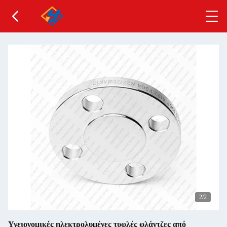
1
/2
Υγειονομικές ηλεκτρολυμένες τυφλές φλάντζες από