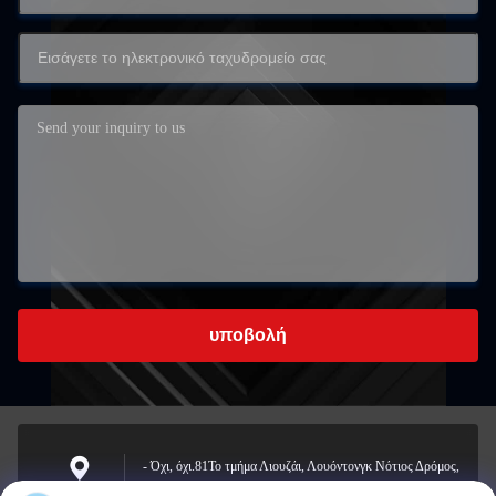
υποβολή
- Όχι, όχι.81Το τμήμα Λιουζάι, Λουόντονγκ Νότιος Δρόμος,
οδός Γιόνγκζονγκ, περιοχή Λονγκουάν, Βενζού, Κίνα