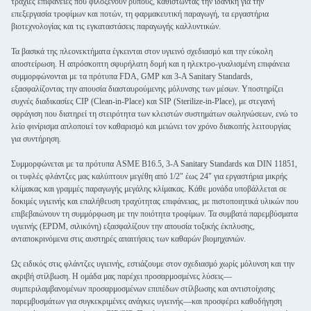
τραχιές επιφάνειες που φιλοξενούν ρύπους, καθιστώντας την ιδανική για την
επεξεργασία τροφίμων και ποτών, τη φαρμακευτική παραγωγή, τα εργαστήρια
βιοτεχνολογίας και τις εγκαταστάσεις παραγωγής καλλυντικών.
Τα βασικά της πλεονεκτήματα έγκεινται στον υγιεινό σχεδιασμό και την εύκολη
αποστείρωση. Η απρόσκοπτη σφυρήλατη δομή και η ηλεκτρο-γυαλισμένη επιφάνεια
συμμορφώνονται με τα πρότυπα FDA, GMP και 3-A Sanitary Standards,
εξασφαλίζοντας την απουσία διασταυρούμενης μόλυνσης των μέσων. Υποστηρίζει
συχνές διαδικασίες CIP (Clean-in-Place) και SIP (Sterilize-in-Place), με στεγανή
σφράγιση που διατηρεί τη στειρότητα των κλειστών συστημάτων σωληνώσεων, ενώ το
λείο φινίρισμα απλοποιεί τον καθαρισμό και μειώνει τον χρόνο διακοπής λειτουργίας
για συντήρηση.
Συμμορφώνεται με τα πρότυπα ASME B16.5, 3-A Sanitary Standards και DIN 11851,
οι τυφλές φλάντζες μας καλύπτουν μεγέθη από 1/2" έως 24" για εργαστήρια μικρής
κλίμακας και γραμμές παραγωγής μεγάλης κλίμακας. Κάθε μονάδα υποβάλλεται σε
δοκιμές υγιεινής και επαλήθευση τραχύτητας επιφάνειας, με πιστοποιητικά υλικών που
επιβεβαιώνουν τη συμμόρφωση με την ποιότητα τροφίμων. Τα συμβατά παρεμβύσματα
υγιεινής (EPDM, σιλικόνη) εξασφαλίζουν την απουσία τοξικής έκπλυσης,
ανταποκρινόμενα στις αυστηρές απαιτήσεις των καθαρών βιομηχανιών.
Ως ειδικός στις φλάντζες υγιεινής, εστιάζουμε στον σχεδιασμό χωρίς μόλυνση και την
ακριβή στίλβωση. Η ομάδα μας παρέχει προσαρμοσμένες λύσεις—
συμπεριλαμβανομένων προσαρμοσμένων επιπέδων στίλβωσης και αντιστοίχισης
παρεμβυσμάτων για συγκεκριμένες ανάγκες υγιεινής—και προσφέρει καθοδήγηση