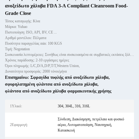
ανοξείδωτο χάλυβα FDA 3-A Compliant Cleanroom Food-
Grade Close
Τόπος καταγωγής: Κίνα
Μάρκα: Yuhao
Πιστοποίηση: ISO, API, BV, CE ...
Αριθμό μοντέλου: Πέλματα
Ποσότητα παραγγελίας min: 100 KGS
Τιμή: Negotation
Συσκευασία λεπτομέρειες: Συνήθως είναι συσκευασμένα σε συμβατικές εκτάσεις ξύλινων περιπτώσεων.
Χρόνος παράδοσης: 2-10 εργάσιμες ημέρες
Όροι πληρωμής: L/C,D/A,D/P,T/T,Western Union,
Δυνατότητα προσφοράς: 2000 τόνοι/μήνα
Επισημαίνω:
Σφραγίδα τυφλής από ανοξείδωτο χάλυβα
,
σφυρηλατημένη φλάντσα από ανοξείδωτο χάλυβα
,
φλάντσα από ανοξείδωτο χάλυβα φαρμακευτικής χρήσης
1Υλικό:
304, 304L, 316, 316L
Σύνδεση, Διακόσμηση, πετρέλαιο και φυσικό
2Εφαρμογή:
αέριο, Αυτοματοποίηση, Ναυπηγική,
Κατασκευή