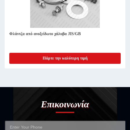
Ανοξείδωτη Πλάκα Φλάντζας 304/316L, DN15-DN3000 -
Κατασκευαστής & Προμηθευτής
Πάρτε την καλύτερη τιμή
Επικοινωνία