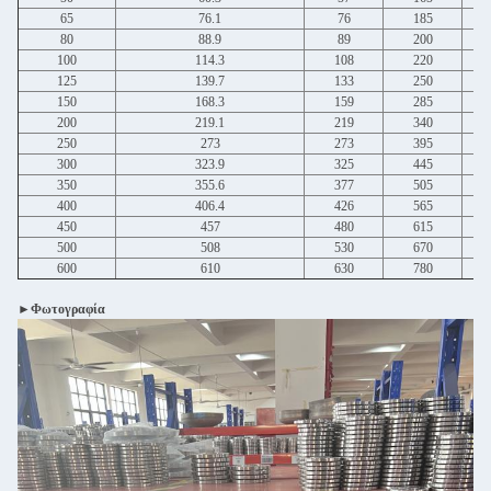
65
76.1
76
185
80
88.9
89
200
100
114.3
108
220
125
139.7
133
250
150
168.3
159
285
200
219.1
219
340
250
273
273
395
300
323.9
325
445
350
355.6
377
505
400
406.4
426
565
450
457
480
615
500
508
530
670
600
610
630
780
►Φωτογραφία