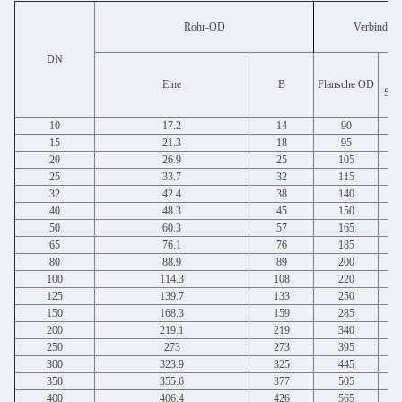
Rohr-OD
Verbindun
DN
Du
Eine
B
Flansche OD
Sch
10
17.2
14
90
15
21.3
18
95
20
26.9
25
105
25
33.7
32
115
32
42.4
38
140
40
48.3
45
150
50
60.3
57
165
65
76.1
76
185
80
88.9
89
200
100
114.3
108
220
125
139.7
133
250
150
168.3
159
285
200
219.1
219
340
250
273
273
395
300
323.9
325
445
350
355.6
377
505
400
406.4
426
565