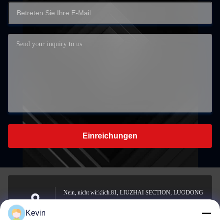
Einreichungen
Nein, nicht wirklich.81, LIUZHAI SECTION, LUODONG
SOUTH ROAD, YONGZHONG STREET, Bezirk
Adresse
Kevin
Longwan, WENZHOU, CHINA