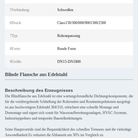
5Verbindung:
Schweißen
6Druck:
Class150/300/600/9001500/2500
7Typ:
Rohranpassung
8Form:
Runde Form
9Größe:
DN15-DN1800
Blinde Flansche aus Edelstahl
Beschreibung des Erzeugnisses
Die Blindflansche aus Edelstahl ist eine wartungsfreundliche Dichtungskomponente, die
für die vorübergehende Schließung der Rohrenden und Routineinspektionen ausgelegt
ist.aus hochwertigem Edelstahl 304/316, erleichtert eine schnelle Montage und
Demontage und eignet sich somit für Wasseraufbereitungsanlagen, HVAC-Systeme,
Industriepipelines und temporäre Baustellenleitungen.
Seine Hauptvorteile sind die Bequemlichkeit des schnellen Trennens und die vielseitige
Anwendbarkeit.Es reduziert die Abbauzeit um 50% im Vergleich zu