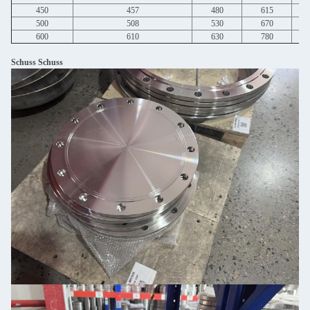
450
457
480
615
500
508
530
670
600
610
630
780
Schuss Schuss