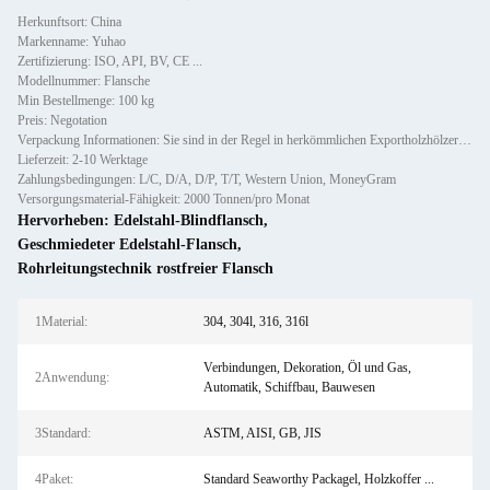
Herkunftsort: China
Markenname: Yuhao
Zertifizierung: ISO, API, BV, CE ...
Modellnummer: Flansche
Min Bestellmenge: 100 kg
Preis: Negotation
Verpackung Informationen: Sie sind in der Regel in herkömmlichen Exportholzhölzern verpackt.
Lieferzeit: 2-10 Werktage
Zahlungsbedingungen: L/C, D/A, D/P, T/T, Western Union, MoneyGram
Versorgungsmaterial-Fähigkeit: 2000 Tonnen/pro Monat
Hervorheben:
Edelstahl-Blindflansch
,
Geschmiedeter Edelstahl-Flansch
,
Rohrleitungstechnik rostfreier Flansch
1Material:
304, 304l, 316, 316l
Verbindungen, Dekoration, Öl und Gas,
2Anwendung:
Automatik, Schiffbau, Bauwesen
3Standard:
ASTM, AISI, GB, JIS
4Paket:
Standard Seaworthy Packagel, Holzkoffer ...