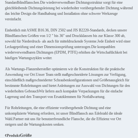
Standardblindflanschen.Die wiederverwendbare Dichtungsstruktur sorgt für eine
gleichbleibende Dichtungsleistung bei wiederholter vorübergehender Dichtung.während
das leichte Design die Handhabung und Installation ohne schwere Werkzeuge
vereinfacht.
Einheitlich mit ASME B16.36, DIN 2502 und JIS B2220-Standards, decken unsere
Blindflanschen Größen von 1/2 " bis 36" und Druckklassen bis zur Klasse 300 ab,
sowohl für Niederdruck- als auch für mitteldruckende Systeme.Jede Einheit wird einer
Leckageprüfung und einer Dimensionsprüfung unterzogen.Die kompatiblen
wiederverwendbaren Dichtungen (EPDM, PTFE) erhöhen die Wirtschaftlichkeit bei
häufigen Wartungszyklen weiter.
Als Wartungs-Flanzenhersteller optimieren wir die Konstruktion für die praktische
Anwendung vor Ort.Unser Team stellt maßgeschneiderte Lösungen zur Verfügung,
einschließlich maßgeschneiderter Schraubenkonfigurationen und Größenausgleich für
bestimmte Rohrleitungen und bietet Anleitungen zur Auswahl von Dichtungen für den
wiederholten GebrauchWir liefern auch kompakte Verpackungen für die einfache
Lagerung und den Transport von Ersatzklemmen für Notfallwartung.
Für Rohrleitungen, die eine effiziente vorübergehende Dichtung und eine
unkomplizierte Wartung erfordern, ist unser Blindflansch aus Edelstahl die ideale
Wahl.Partner mit uns für benutzerfreundliche Flansche, die die Effizienz vor Ort
steigern und die Wartungskosten senken.
Größe
¢Produkt